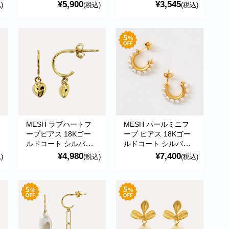
ル直輸入 BRI0103
ポルトガル直輸入
¥5,900
¥3,545
)
(税込)
(税込)
Gold Earrings
BRI369 Gold Earrings
MESH ラブハートフ
MESH パールミニフ
ープピアス 18Kゴー
ープ ピアス 18Kゴー
ルドコート シルバー
ルドコート シルバー
ガ
925 ポルトガル直輸入
925 ポルトガル直輸入
¥4,980
¥7,400
)
(税込)
(税込)
ARG337 Gold
ARG0025MI Gold
Earrings
Earrings