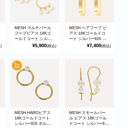
MESH マルチパール
MESH ペアフープ ピ
フープピアス 18Kゴ
アス 18Kゴールドコ
ールドコート シルバ
ート シルバー925 ポ
ー925 ポルトガル直輸
ルトガル直輸入
¥5,900
¥7,400
)
(税込)
(税込)
ガ
入 ARG0037M Gold
ARG0007 Gold
Earrings
Earrings
MESH HAROピアス
MESH スモールパー
18Kゴールドコート
ル ピアス 18Kゴール
ガ
シルバー925 ポルトガ
ドコート シルバー925