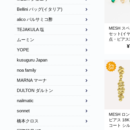
Bellini バッグ(イタリア)
alico バルサミコ酢
MESH ス
TEJAKULA 塩
セット(イ
点・ピアス3
ムーミン
ールドコー
¥
YOPE
ー925 ポ
入 SET09 G
kusuguru Japan
Earrings
noa family
MARNA マーナ
DULTON ダルトン
nailmatic
sonnet
MESH ロ
ピアス 18
橋本クロス
コート シル