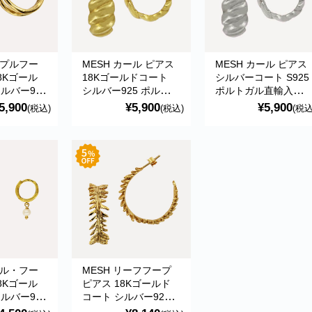
リプルフー
MESH カール ピアス
MESH カール ピアス
8Kゴール
18Kゴールドコート
シルバーコート S925
ルバー925
シルバー925 ポルトガ
ポルトガル直輸入
直輸入
ル直輸入 ARG050
ARG050 Silver
5,900
¥5,900
¥5,900
(税込)
(税込)
(税込
old
Gold Earrings
Earrings
ール・フー
MESH リーフフープ
8Kゴール
ピアス 18Kゴールド
ルバー925
コート シルバー925
直輸入
ポルトガル直輸入