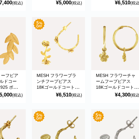
直輸入
トガル直輸入
ル直輸入 BRI0332
7,400
¥5,000
¥6,510
(税込)
(税込)
(税込
d Earrings
BRI0023MF Gold
Gold Earrings
Earrings
Dリーフピア
MESH フラワーブラ
MESH フラワーチャ
ールドコー
ンチフープピアス
ームフープピアス
925 ポル
18Kゴールドコート
18Kゴールドコート
入
シルバー925 ポルトガ
シルバー925 ポルト
5,000
¥6,510
¥4,300
(税込)
(税込)
(税込
 Gold
ル直輸入 BRI0061F
ル直輸入 ARG0014G
Gold Earrings
Gold Earrings