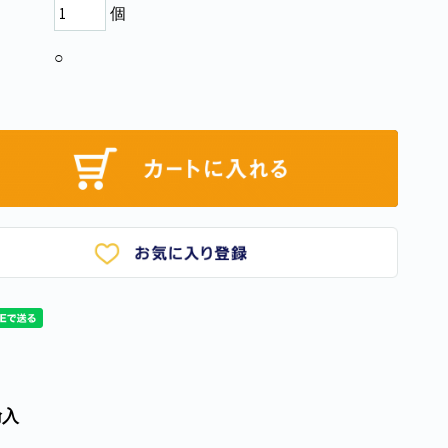
個
○
輸入