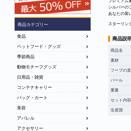
プレミアム
シルバーの
あなたの装
スターリン
商品カテゴリー
食品
商品説
ペットフード・グッズ
商品名
季節商品
素材
動物モチーフグッズ
フープの直
日用品・雑貨
パール
コンテナキャリー
重量
バッグ・カート
セット内容
美容
生産国
アパレル
アクセサリー