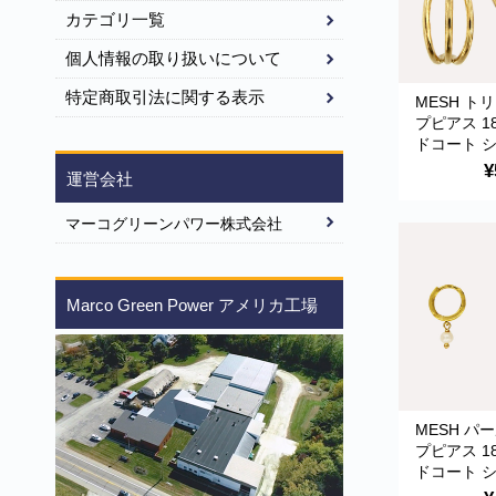
カテゴリ一覧
個人情報の取り扱いについて
特定商取引法に関する表示
MESH ト
プピアス 1
ドコート シ
ポルトガル
¥
運営会社
ARG0042 G
Earrings
マーコグリーンパワー株式会社
Marco Green Power アメリカ工場
MESH パ
プピアス 1
ドコート シ
ポルトガル