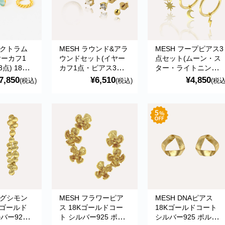
ペクトラム
MESH ラウンド&アラ
MESH フープピアス3
ヤーカフ1
ウンドセット(イヤー
点セット(ムーン・ス
点) 18Kゴ
カフ1点・ピアス3点)
ター・ライトニング)
ト シルバ
18Kゴールドコート
18Kゴールドコート
7,850
¥6,510
¥4,850
(税込)
(税込)
(税込
ルトガル直輸
シルバー925 ポルトガ
シルバー925 ポルト
old
ル直輸入 SET012
ル直輸入 SET011
Gold Earrings
Gold Earrings
ングシモン
MESH フラワーピア
MESH DNAピアス
Kゴールド
ス 18Kゴールドコー
18Kゴールドコート
バー925
ト シルバー925 ポル
シルバー925 ポルト