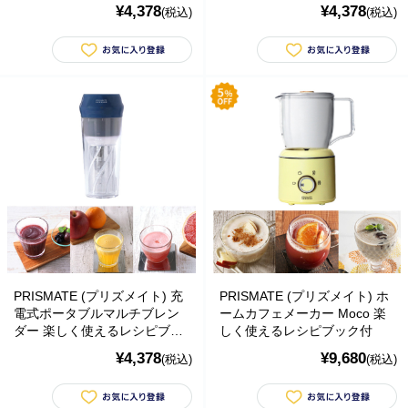
ク付 (ライトベージュ) ミキサ
ク付 (レッド) ミキサー ジュー
の偽のEメールが届くというお問い合わせが多数寄せられていま
¥4,378
¥4,378
(税込)
(税込)
ー ジューサー
サー
す。当店で注文をしていないのにこのようなメールが届くなど、身
に覚えのない場合は、メールを開いたり、メール内のリンクをタッ
プしたり絶対にしないようご注意ください。なお、ご不明の場合
は、弊社またはヤマト運輸に直接お問い合わせください。〔 2024
年10月31日(木)〕
■
**夏期休業日のお知らせ**
2024年8月14日(水)および8月15日(木)は
夏期休業日とさせていただきます。そのため、8月13日(火)14:00か
ら8月16日(金)14:00の間のご注文分の発送は、8月16日(金)となりま
す。ご了承のほどお願い申し上げます。
■Amaricoドッグフード グレインフリー成犬用（レッド）とグレイ
ンフリー成犬～シニア犬用（ゴールド）が新入荷しました。
Amaricoドッグフード
PRISMATE (プリズメイト) 充
PRISMATE (プリズメイト) ホ
■
ステイロイヤル グレインフリー ドッグフード
が新たに追加入荷い
電式ポータブルマルチブレン
ームカフェメーカー Moco 楽
たしました。
ダー 楽しく使えるレシピブッ
しく使えるレシピブック付
輸送遅延のため入荷が遅れておりました。まことに申し訳ございま
ク付 (ネイビー) ミキサー ジュ
せんでした。
¥4,378
¥9,680
(税込)
(税込)
ーサー