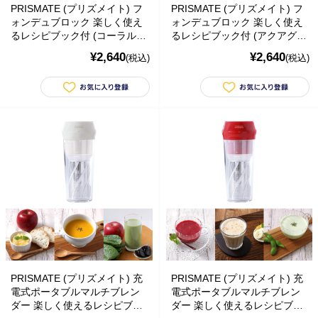
PRISMATE (プリズメイト) フ
PRISMATE (プリズメイト) フ
ォンデュブロック 楽しく使え
ォンデュブロック 楽しく使え
るレシピブック付 (コーラルピ
るレシピブック付 (アクアグリ
ンク)
ーン)
¥2,640
¥2,640
(税込)
(税込)
■
**年末年始休業日のお知らせ**
誠に勝手ではございますが、2024
年12月31日～2025年1月5日まで休業させていただきます。年内出
荷は12月30日 13:00ご注文分まで、年始は1月6日より開始いたしま
す。休業期間中にいただきましたご注文やお問い合わせ等に関しま
しては、1月6日より順次対応させていただきます。お客様にはご不
便をおかけ致しますが、何卒ご了承くださいますようお願い申し上
げます。
PRISMATE (プリズメイト) 充
PRISMATE (プリズメイト) 充
電式ポータブルマルチブレン
電式ポータブルマルチブレン
■
**当店を騙る不審なメールにご注意ください**
発信元がヤマト運輸
ダー 楽しく使えるレシピブッ
ダー 楽しく使えるレシピブッ
であるかのように装い、「Marco-Line」からの荷物が配送される旨