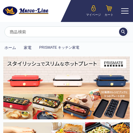
ようこそ__MEMBER_LASTNAME__様
マイページ
カート
マイページ
ホーム
家電
PRISMATE キッチン家電