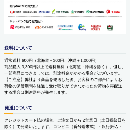
動物モチーフグッズ
日用品・雑貨
コンテナキャリー
バッグ・カート
送料について
美容
通常送料 600円（北海道＋300円、沖縄＋1,000円）
商品購入 3,300円以上で送料無料（北海道・沖縄を除く）。但し、
アパレル
一部商品につきましては、別途料金がかかる場合がございます。
【ご注意】弊社より商品を発送した後、お客様のご都合によりお
アクセサリー
荷物の保管期間を経過し受け取りができなかったお荷物を再配送
する場合は別途送料が発生します。
アウトドア
発送について
健康・フィットネス
クレジットカード払の場合、ご注文日から 2営業日（土日祝祭日を
防災用品・保存食品
除く）で発送いたします。コンビニ（番号端末式）・銀行振込・