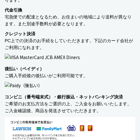
ります。
代金引換
宅急便での配達となるため、お住まいの地域により送料が異なり
ます。また別途手数料が必要となります。
クレジット決済
PC上での決済のお手続をしていただきます。下記のカード会社が
ご利用になれます。
家電
PRISMATE キッチン家電
後払い（ペイディ）
ご購入手続後の後払いがご利用可能です。
商品カテゴリー
コンビニ（番号端末式）・銀行振込・ネットバンキング決済
ご希望のお支払方法をご選択の上、ご入金をお願いいたします。
食品
ご入金確認後、商品を発送させていただきます。
ペットフード・グッズ
季節商品