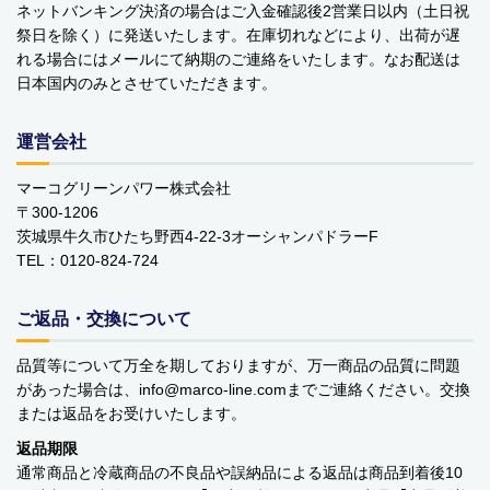
ネットバンキング決済の場合はご入金確認後2営業日以内（土日祝
家電
祭日を除く）に発送いたします。在庫切れなどにより、出荷が遅
れる場合にはメールにて納期のご連絡をいたします。なお配送は
ガーデニング
日本国内のみとさせていただきます。
おもちゃ・ホビー
運営会社
ベビーおもちゃ・子供用品
マーコグリーンパワー株式会社
賞味期限間近・訳あり大特価
〒300-1206
茨城県牛久市ひたち野西4-22-3オーシャンパドラーF
直輸入品
TEL：0120-824-724
商品一覧
ご返品・交換について
ブランドから探す
品質等について万全を期しておりますが、万一商品の品質に問題
があった場合は、info
marco-line.com
までご連絡ください。交換
MESH ジュエリー
または返品をお受けいたします。
返品期限
Bellini バッグ(イタリア)
通常商品と冷蔵商品の不良品や誤納品による返品は商品到着後10