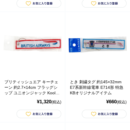
の偽のEメールが届くというお問い合わせが多数寄せられていま
す。当店で注文をしていないのにこのようなメールが届くなど、身
に覚えのない場合は、メールを開いたり、メール内のリンクをタッ
プしたり絶対にしないようご注意ください。なお、ご不明の場合
は、弊社またはヤマト運輸に直接お問い合わせください。〔 2024
年10月31日(木)〕
■
**夏期休業日のお知らせ**
2024年8月14日(水)および8月15日(木)は
夏期休業日とさせていただきます。そのため、8月13日(火)14:00か
ら8月16日(金)14:00の間のご注文分の発送は、8月16日(金)となりま
す。ご了承のほどお願い申し上げます。
■Amaricoドッグフード グレインフリー成犬用（レッド）とグレイ
ンフリー成犬～シニア犬用（ゴールド）が新入荷しました。
ブリティッシュエア キーチェ
とき 刺繍タグ 約145×32mm
Amaricoドッグフード
ーン 約2.7×14cm フラッグシ
E7系新幹線電車 E714形 特急
ップ ユニオンジャック Kool
KBオリジナルアイテム
■
ステイロイヤル グレインフリー ドッグフード
が新たに追加入荷い
Krew クールクルー
たしました。
¥1,320
¥660
(税込)
(税込)
輸送遅延のため入荷が遅れておりました。まことに申し訳ございま
せんでした。