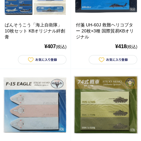
ばんそうこう「海上自衛隊」
付箋 UH-60J 救難ヘリコプタ
10枚セット KBオリジナル絆創
ー 20枚×3種 国際貿易KBオリ
膏
ジナル
¥407
¥418
(税込)
(税込)
おもちゃ・ホビー
おもちゃ
自衛隊グッズ
商品カテゴリー
食品
ペットフード・グッズ