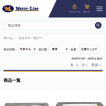
ようこそ__MEMBER_LASTNAME__様
マイページ
カート
マイページ
ホーム
おもちゃ・ホビー
表示切替：
並び順：
在庫：
44件中1件～40件を表示
1
2
次へ
最後へ
商品一覧