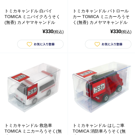
トミカキャンドル 白バイ
トミカキャンドル パトロール
TOMICA ミニバイクろうそく
カー TOMICA ミニカーろうそ
(無香) カメヤマキャンドル
く(無香) カメヤマキャンドル
¥330
¥330
(税込)
(税込)
関連会社
株式会社日本エコソーラー
株式会社日本エコファーム
Marco-Line 関連会社一覧 ＞
関連サイト
ドッグフードBLOG【アマリコ】
犬カフェNAVI
トミカキャンドル 救急車
トミカキャンドル はしご車
TOMICA ミニカーろうそく(無
TOMICA 消防車ろうそく(無