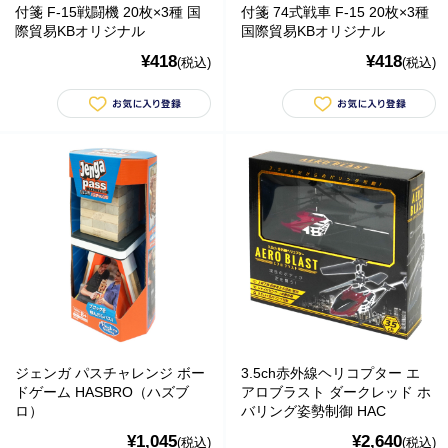
付箋 F-15戦闘機 20枚×3種 国
付箋 74式戦車 F-15 20枚×3種
季節商品
際貿易KBオリジナル
国際貿易KBオリジナル
¥418
¥418
(税込)
(税込)
動物モチーフグッズ
日用品・雑貨
コンテナキャリー
バッグ・カート
美容
アパレル
アクセサリー
ジェンガ パスチャレンジ ボー
3.5ch赤外線ヘリコプター エ
アウトドア
ドゲーム HASBRO（ハズブ
アロブラスト ダークレッド ホ
ロ）
バリング姿勢制御 HAC
健康・フィットネス
¥1,045
¥2,640
(税込)
(税込)