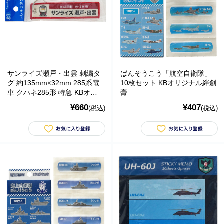
サンライズ瀬戸・出雲 刺繍タ
ばんそうこう「航空自衛隊」
グ 約135mm×32mm 285系電
10枚セット KBオリジナル絆創
車 クハネ285形 特急 KBオリ
膏
ジナルアイテム
¥660
¥407
(税込)
(税込)