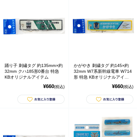
踊り子 刺繡タグ 約135mm×約
かがやき 刺繍タグ 約145×約
32mm クハ185形0番台 特急
32mm W7系新幹線電車 W714
KBオリジナルアイテム
形 特急 KBオリジナルアイテ
ム
¥660
¥660
(税込)
(税込)