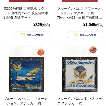
第302飛行隊 百里基地 マグネ
ブルーインパルス 「フォーメ
ット 直径約75mm 航空自衛隊
ーション」マグネット 約
戦闘機 彫金アート
79mm×約79mm 航空自衛隊
アクロバット 彫金アート
¥825
¥1,045
(税込)
(税込)
ブルーインパルス 「フォーメ
ブルーインパルス T－4＆マー
ーション」ステッカー 約
ク ステッカー 約