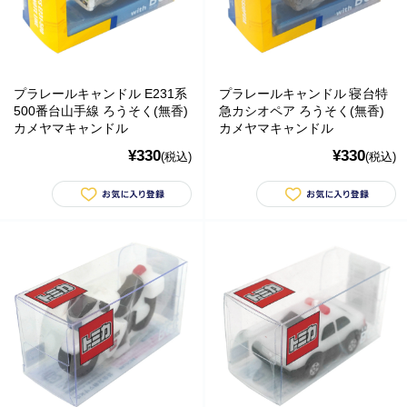
￥10,000～
ご利用案内
お問い合わせ
カテゴリ一覧
プラレールキャンドル E231系
プラレールキャンドル 寝台特
個人情報の取り扱いについて
特定商取引法に関する表示
500番台山手線 ろうそく(無香)
急カシオペア ろうそく(無香)
カメヤマキャンドル
カメヤマキャンドル
¥330
¥330
(税込)
(税込)
運営会社
マーコグリーンパワー株式会社
Marco Green Power アメリカ工場