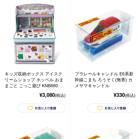
Bellini バッグ(イタリア)
alico バルサミコ酢
TEJAKULA 塩
ムーミン
YOPE
キッズ収納ボックス アイスク
プラレールキャンドル E6系新
kusuguru Japan
リームショップ ホッペル おま
幹線こまち ろうそく(無香) カ
まごと ごっこ遊び KNB88051
メヤマキャンドル
noa family
KISHIMA
¥3,080
¥330
(税込)
(税込)
MARNA マーナ
DULTON ダルトン
nailmatic