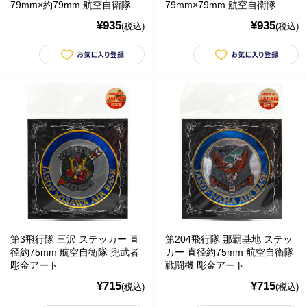
79mm×約79mm 航空自衛隊
79mm×79mm 航空自衛隊 ア
アクロバット 彫金アート
クロバット 彫金アート
¥935
¥935
(税込)
(税込)
■
**年末年始休業日のお知らせ**
誠に勝手ではございますが、2024
年12月31日～2025年1月5日まで休業させていただきます。年内出
荷は12月30日 13:00ご注文分まで、年始は1月6日より開始いたしま
す。休業期間中にいただきましたご注文やお問い合わせ等に関しま
しては、1月6日より順次対応させていただきます。お客様にはご不
第3飛行隊 三沢 ステッカー 直
第204飛行隊 那覇基地 ステッ
便をおかけ致しますが、何卒ご了承くださいますようお願い申し上
径約75mm 航空自衛隊 兜武者
カー 直径約75mm 航空自衛隊
げます。
彫金アート
戦闘機 彫金アート
¥715
¥715
■
**当店を騙る不審なメールにご注意ください**
発信元がヤマト運輸
(税込)
(税込)
であるかのように装い、「Marco-Line」からの荷物が配送される旨