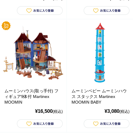
防災用品・保存食品
家電
ガーデニング
おもちゃ・ホビー
ベビーおもちゃ・子供用品
賞味期限間近・訳あり大特価
直輸入品
ムーミンハウス(取っ手付) フ
ムーミンベビー ムーミンハウ
ィギュア9体付 Martinex
ス スタックス Martinex
商品一覧
MOOMIN
MOOMIN BABY
¥16,500
¥3,080
(税込)
(税込)
ブランドから探す
MESH ジュエリー