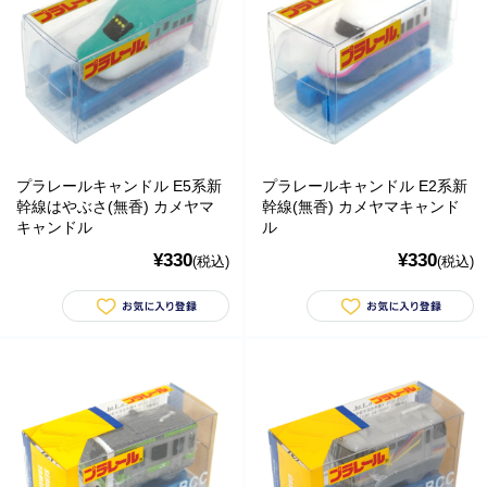
sonnet
橋本クロス
国際貿易 KB
価格から探す
プラレールキャンドル E5系新
プラレールキャンドル E2系新
幹線はやぶさ(無香) カメヤマ
幹線(無香) カメヤマキャンド
￥0 ～￥999
キャンドル
ル
￥1,000 ～￥1,999
¥330
¥330
(税込)
(税込)
￥2,000 ～￥2,999
￥3,000 ～￥3,999
￥4,000 ～￥4,999
￥5,000 ～￥9,999