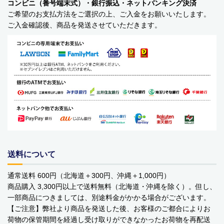
コンビニ（番号端末式）・銀行振込・ネットバンキング決済
の偽のEメールが届くというお問い合わせが多数寄せられていま
ご希望のお支払方法をご選択の上、ご入金をお願いいたします。
す。当店で注文をしていないのにこのようなメールが届くなど、身
に覚えのない場合は、メールを開いたり、メール内のリンクをタッ
ご入金確認後、商品を発送させていただきます。
プしたり絶対にしないようご注意ください。なお、ご不明の場合
は、弊社またはヤマト運輸に直接お問い合わせください。〔 2024
年10月31日(木)〕
■
**夏期休業日のお知らせ**
2024年8月14日(水)および8月15日(木)は
夏期休業日とさせていただきます。そのため、8月13日(火)14:00か
ら8月16日(金)14:00の間のご注文分の発送は、8月16日(金)となりま
す。ご了承のほどお願い申し上げます。
■Amaricoドッグフード グレインフリー成犬用（レッド）とグレイ
ンフリー成犬～シニア犬用（ゴールド）が新入荷しました。
Amaricoドッグフード
送料について
■
ステイロイヤル グレインフリー ドッグフード
が新たに追加入荷い
たしました。
通常送料 600円（北海道＋300円、沖縄＋1,000円）
輸送遅延のため入荷が遅れておりました。まことに申し訳ございま
商品購入 3,300円以上で送料無料（北海道・沖縄を除く）。但し、
せんでした。
一部商品につきましては、別途料金がかかる場合がございます。
【ご注意】弊社より商品を発送した後、お客様のご都合によりお
荷物の保管期間を経過し受け取りができなかったお荷物を再配送