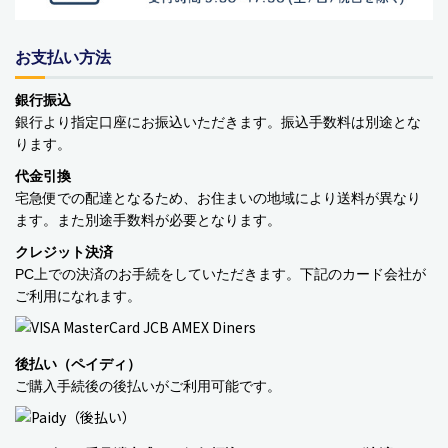
お支払い方法
銀行振込
銀行より指定口座にお振込いただきます。振込手数料は別途とな
ります。
代金引換
宅急便での配達となるため、お住まいの地域により送料が異なり
ます。また別途手数料が必要となります。
クレジット決済
■
**年末年始休業日のお知らせ**
誠に勝手ではございますが、2024
PC上での決済のお手続をしていただきます。下記のカード会社が
年12月31日～2025年1月5日まで休業させていただきます。年内出
ご利用になれます。
荷は12月30日 13:00ご注文分まで、年始は1月6日より開始いたしま
す。休業期間中にいただきましたご注文やお問い合わせ等に関しま
しては、1月6日より順次対応させていただきます。お客様にはご不
便をおかけ致しますが、何卒ご了承くださいますようお願い申し上
後払い（ペイディ）
げます。
ご購入手続後の後払いがご利用可能です。
■
**当店を騙る不審なメールにご注意ください**
発信元がヤマト運輸
であるかのように装い、「Marco-Line」からの荷物が配送される旨