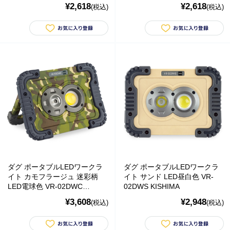
¥2,618
¥2,618
(税込)
(税込)
家電
ガーデニング
おもちゃ・ホビー
ベビーおもちゃ・子供用品
賞味期限間近・訳あり大特価
直輸入品
商品一覧
ダグ ポータブルLEDワークラ
ダグ ポータブルLEDワークラ
ブランドから探す
イト カモフラージュ 迷彩柄
イト サンド LED昼白色 VR-
LED電球色 VR-02DWC
02DWS KISHIMA
MESH ジュエリー
KISHIMA
¥3,608
¥2,948
(税込)
(税込)
Bellini バッグ(イタリア)