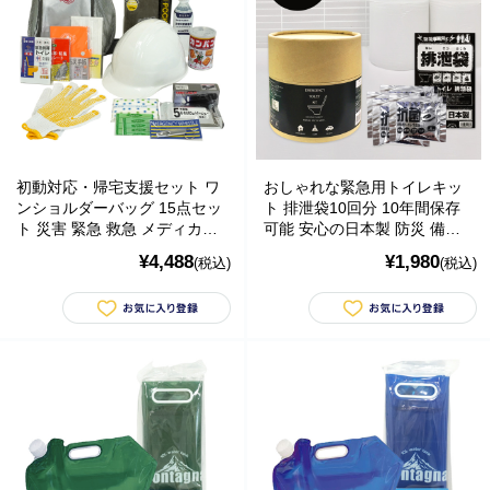
北海道・沖縄のお客様には一部送料のご負担をお願いいたします。割引サービスは一
部除外品があります。
初動対応・帰宅支援セット ワ
おしゃれな緊急用トイレキッ
ンショルダーバッグ 15点セッ
ト 排泄袋10回分 10年間保存
ト 災害 緊急 救急 メディカル
可能 安心の日本製 防災 備蓄
非常持出袋
東洋ケース
¥4,488
¥1,980
(税込)
(税込)