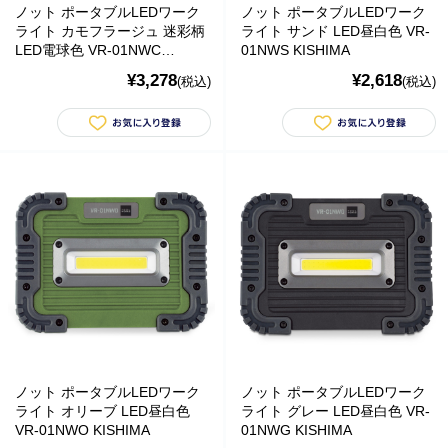
ノット ポータブルLEDワーク
ノット ポータブルLEDワーク
動物モチーフグッズ
ライト カモフラージュ 迷彩柄
ライト サンド LED昼白色 VR-
LED電球色 VR-01NWC
01NWS KISHIMA
日用品・雑貨
KISHIMA
¥3,278
¥2,618
(税込)
(税込)
コンテナキャリー
バッグ・カート
美容
アパレル
アクセサリー
アウトドア
健康・フィットネス
ノット ポータブルLEDワーク
ノット ポータブルLEDワーク
ライト オリーブ LED昼白色
ライト グレー LED昼白色 VR-
防災用品・保存食品
VR-01NWO KISHIMA
01NWG KISHIMA