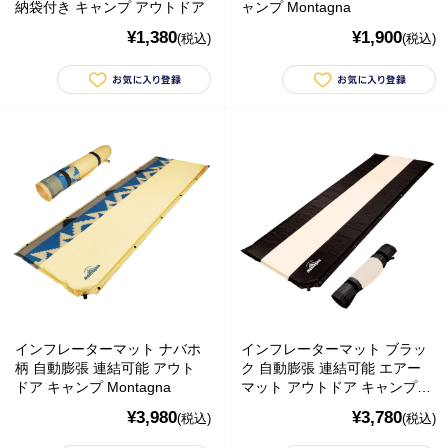
納袋付き キャンプ アウトドア
ャンプ Montagna
¥1,380
¥1,900
(税込)
(税込)
■
**年末年始休業日のお知らせ**
誠に勝手ではございますが、2024
年12月31日～2025年1月5日まで休業させていただきます。年内出
荷は12月30日 13:00ご注文分まで、年始は1月6日より開始いたしま
す。休業期間中にいただきましたご注文やお問い合わせ等に関しま
しては、1月6日より順次対応させていただきます。お客様にはご不
インフレーターマット ナバホ
インフレーターマット ブラッ
便をおかけ致しますが、何卒ご了承くださいますようお願い申し上
柄 自動膨張 連結可能 アウト
ク 自動膨張 連結可能 エアー
げます。
ドア キャンプ Montagna
マット アウトドア キャンプ
Montagna
¥3,980
¥3,780
■
**当店を騙る不審なメールにご注意ください**
発信元がヤマト運輸
(税込)
(税込)
であるかのように装い、「Marco-Line」からの荷物が配送される旨