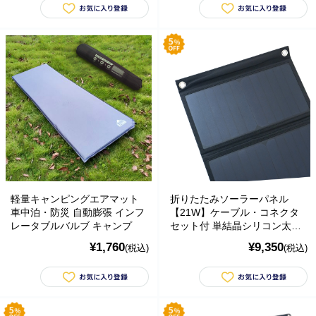
の偽のEメールが届くというお問い合わせが多数寄せられていま
す。当店で注文をしていないのにこのようなメールが届くなど、身
に覚えのない場合は、メールを開いたり、メール内のリンクをタッ
プしたり絶対にしないようご注意ください。なお、ご不明の場合
は、弊社またはヤマト運輸に直接お問い合わせください。〔 2024
年10月31日(木)〕
■
**夏期休業日のお知らせ**
2024年8月14日(水)および8月15日(木)は
夏期休業日とさせていただきます。そのため、8月13日(火)14:00か
ら8月16日(金)14:00の間のご注文分の発送は、8月16日(金)となりま
す。ご了承のほどお願い申し上げます。
■Amaricoドッグフード グレインフリー成犬用（レッド）とグレイ
ンフリー成犬～シニア犬用（ゴールド）が新入荷しました。
軽量キャンピングエアマット
折りたたみソーラーパネル
Amaricoドッグフード
車中泊・防災 自動膨張 インフ
【21W】ケーブル・コネクタ
レータブルバルブ キャンプ
セット付 単結晶シリコン太陽
■
ステイロイヤル グレインフリー ドッグフード
が新たに追加入荷い
電池使用 コンパクト 持ち運び
たしました。
¥1,760
¥9,350
(税込)
(税込)
輸送遅延のため入荷が遅れておりました。まことに申し訳ございま
せんでした。