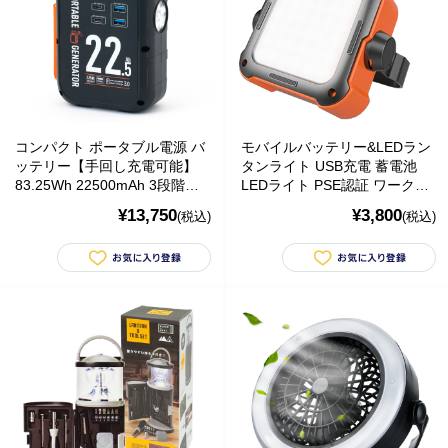
コンパクト ポータブル電源 バ
モバイルバッテリー&LEDラン
ッテリー【手回し充電可能】
タンライト USB充電 蓄電池
83.25Wh 22500mAh 3段階調
LEDライト PSE認証 ワークラ
節LEDライト 小型・軽量(約
イト キャンプ アウトドア
¥13,750
¥3,800
(税込)
(税込)
820g) 持ち運び アウトドア・
防災・旅行