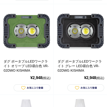
alico バルサミコ酢
TEJAKULA 塩
ムーミン
YOPE
kusuguru Japan
noa family
ダグ ポータブルLEDワークラ
ダグ ポータブルLEDワークラ
イト オリーブ LED昼白色 VR-
イト グレー LED昼白色 VR-
MARNA マーナ
02DWO KISHIMA
02DWG KISHIMA
DULTON ダルトン
¥2,948
¥2,948
(税込)
(税込)
nailmatic
sonnet