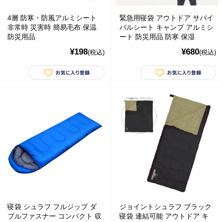
4層 防寒・防風アルミシート
緊急用寝袋 アウトドア サバイ
非常時 災害時 簡易毛布 保温
バルシート キャンプ アルミシ
防災用品
ート 防災用品 防寒 保湿
¥198
¥680
(税込)
(税込)
寝袋 シュラフ フルジップ ダ
ジョイントシュラフ ブラック
ブルファスナー コンパクト 収
寝袋 連結可能 アウトドア キ