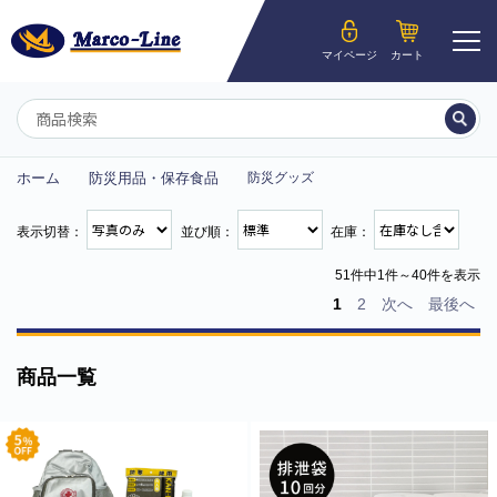
ようこそ__MEMBER_LASTNAME__様
マイページ
カート
マイページ
ホーム
防災用品・保存食品
防災グッズ
表示切替：
並び順：
在庫：
51件中1件～40件を表示
1
2
次へ
最後へ
商品一覧