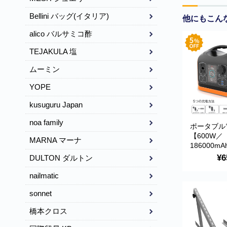
Bellini バッグ(イタリア)
他にもこん
alico バルサミコ酢
TEJAKULA 塩
ムーミン
YOPE
kusuguru Japan
noa family
ポータブル
【600W／
MARNA マーナ
186000mA
595Wh】L
¥6
DULTON ダルトン
ン酸鉄リチ
電池採用 
nailmatic
プレイ(バ
sonnet
量・使用時
示) 大型L
橋本クロス
ウトドア・
防災用品 SP