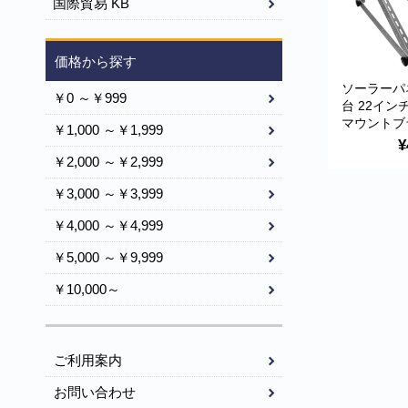
国際貿易 KB
600J
価格から探す
ソーラーパ
￥0 ～￥999
台 22イン
マウントブ
￥1,000 ～￥1,999
556×556×
¥
度調整可能
￥2,000 ～￥2,999
電 YL-ATT-
￥3,000 ～￥3,999
￥4,000 ～￥4,999
￥5,000 ～￥9,999
￥10,000～
ご利用案内
お問い合わせ