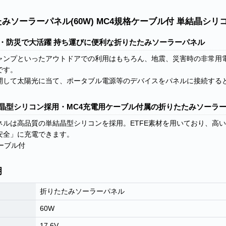
みソーラーパネル(60W) MC4規格ケーブル付 単結晶シリ
・防災で大活躍 持ち運びに便利な折りたたみソーラーパネル
ャンプといったアウトドアでの利用はもちろん、地震、災害時の非常用
です。
開して太陽光に当て、ポータブル電源等のデバイスをパネルに接続する
晶型シリコン採用・MC4充電用ケーブル付属の折りたたみソーラ
ネルは高品質の単結晶型シリコンを採用。ETFE素材を用いており、高
安全」に充電できます。
ーブル付
明
折りたたみソーラーパネル
60W
17.6V