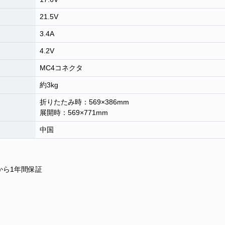
21.5V
3.4A
4.2V
MC4コネクタ
約3kg
折りたたみ時：569×386mm
展開時：569×771mm
中国
から1年間保証