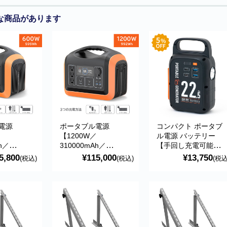
な商品があります
電源
ポータブル電源
コンパクト ポータブ
【1200W／
ル電源 バッテリー
h／
310000mAh／
【手回し充電可能】
iFePO4リ
992Wh】LiFePO4リ
83.25Wh 22500mAh
5,800
¥115,000
¥13,750
(税込)
(税込)
(税込
ウムイオン
ン酸鉄リチウムイオン
3段階調節LEDライト
液晶ディス
電池採用 液晶ディス
小型・軽量(約820g)
ッテリー残
プレイ(バッテリー残
持ち運び アウトド
間・電力表
量・使用時間・電力表
ア・防災・旅行
EDライト ア
示) 大型LEDライト ア
キャンプ・
ウトドア・キャンプ・
-UPP-
防災用品