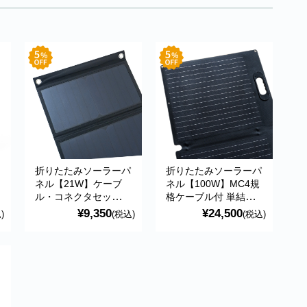
折りたたみソーラーパ
折りたたみソーラーパ
ネル【21W】ケーブ
ネル【100W】MC4規
ル・コネクタセット付
格ケーブル付 単結晶
単結晶シリコン太陽電
シリコン ２折り コン
¥9,350
¥24,500
)
(税込)
(税込)
池使用 コンパクト 持
パクト 持ち運び
ち運び