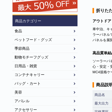
折りたた
商品カテゴリー
アウトドア
車中泊、キ
食品
ラーパネル
ペットフード・グッズ
パネルを展
季節商品
高品質単結
動物モチーフグッズ
ソーラーパ
日用品・雑貨
心・安定・
MC4規格ケ
コンテナキャリー
バッグ・カート
商品説
美容
商品名
アパレル
最大出力
アクセサリー
定格電圧