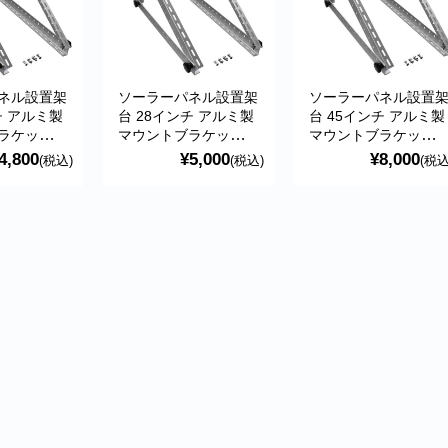
ネル設置架
ソーラーパネル設置架
ソーラーパネル設置
チ アルミ製
台 28インチ アルミ製
台 45インチ アルミ製
ラケット
マウントブラケット
マウントブラケット
290mm 角
712×712×375mm 角
1148×1148×575mm
4,800
¥5,000
¥8,000
(税込)
(税込)
(税込
 太陽光発
度調整可能 YL-ATT-
角度調整可能 YL-ATT
22
28
45