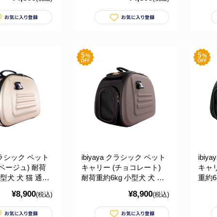
 Breathable
ショルダーバッグ
ルダー
ier イビヤヤ
Breathable Pet Carrier イビ
Tote
ヤヤ FC1526
 クラシック ペット
ibiyaya クラシック ペット
ibi
ベージュ) 耐荷
キャリー (チョコレート)
キャリ
小型犬 犬 猫 通気
耐荷重約6kg 小型犬 犬 猫
重約6
おでかけ 通院 旅
通気性 ケース おでかけ 通
性 ケ
¥8,900
¥8,900
(税込)
(税込)
折りたたみ式 お手
院 旅行 軽量 折りたたみ式
行 軽
ssic Pet
お手入れ簡単 Classic Pet
入れ簡単