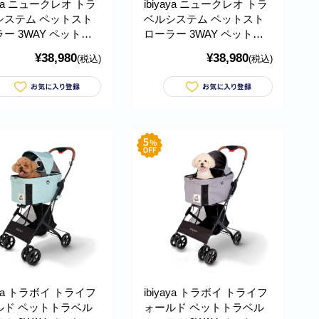
yaya ニュークレオ トラ
ibiyaya ニュークレオ トラ
システム ペットスト
ベルシステム ペットスト
ー 3WAY ペットカ
ローラー 3WAY ペットカ
(ブルージーンズ) 耐
ート (コーラルピンク) 耐
¥38,980
¥38,980
(税込)
(税込)
20kg おすすめ 多頭
荷重約20kg おすすめ 多頭
 小型犬 ブランド お
中型犬 小型犬 ブランド お
New CLEO Travel
しゃれ New CLEO Travel
m Pet Stroller イビヤ
System Pet Stroller イビヤ
2191
ヤ FS2191
yaya トラボイ トライフ
ibiyaya トラボイ トライフ
ルド ペットトラベル
ォールド ペットトラベル