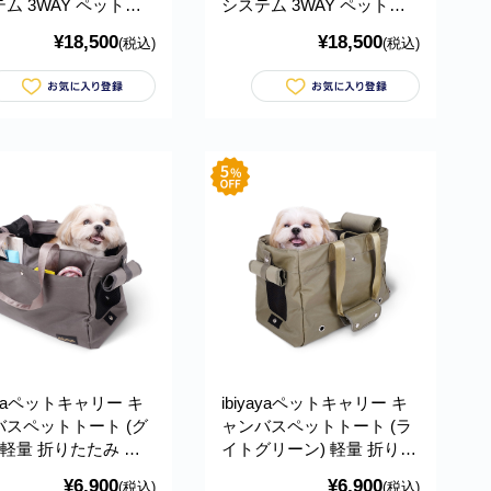
ム 3WAY ペットカ
システム 3WAY ペットカ
(スペアミント) 耐荷
ート (ニンバスグレー) 耐
¥18,500
¥18,500
(税込)
(税込)
5kg おすすめ 多頭 中
荷重約15kg おすすめ 多頭
小型犬 分離型 ブラン
中型犬 小型犬 分離型 ブラ
ゃれ 4輪 Travois
ンド おしゃれ 4輪 Travois
ld Pet Travel System
Tri-fold Pet Travel System
ヤ FS2011
イビヤヤ FS2011
yayaペットキャリー キ
ibiyayaペットキャリー キ
バスペットトート (グ
ャンバスペットトート (ラ
 軽量 折りたたみ お
イトグリーン) 軽量 折りた
め トートバッグ ショ
たみ おすすめ トートバッ
¥6,900
¥6,900
(税込)
(税込)