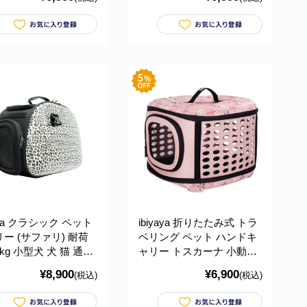
バッグ Canvas Pet
グ ショルダーバッグ
 FC1428 イビヤヤ
Canvas Pet Tote FC1428
イビヤヤ
yaya クラシック ペット
ibiyaya 折りたたみ式 トラ
ー (サファリ) 耐荷
ベリング ペット ハンドキ
kg 小型犬 犬 猫 通気
ャリー トスカーナ 小動物
ース おでかけ 通院 旅
小型犬 犬 猫 うさぎ ペット
¥8,900
¥6,900
(税込)
(税込)
量 折りたたみ式 お手
キャリア 通気性 ケース お
 Classic Pet
でかけ 旅行 通院 軽量 コン