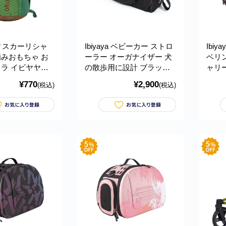
aウィスカーリシャ
Ibiyaya ベビーカー ストロ
Ibi
みおもちゃ お
ーラー オーガナイザー 犬
ベリ
ラ イビヤヤ
の散歩用に設計 ブラック
ャリ
02
イビヤヤ FP0032-B
物 小
¥770
¥2,900
(税込)
(税込)
ット
ス お
Collap
Hand
FC10