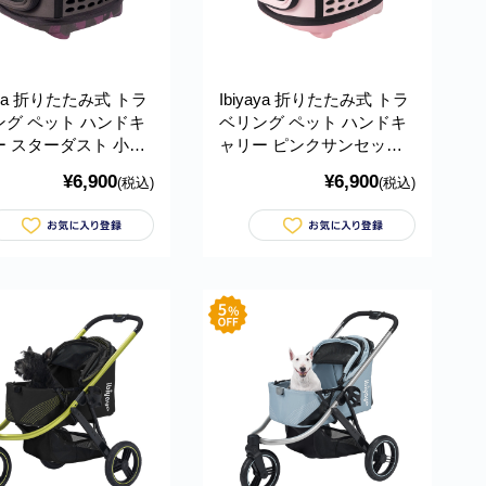
yaya 折りたたみ式 トラ
Ibiyaya 折りたたみ式 トラ
ング ペット ハンドキ
ベリング ペット ハンドキ
ー スターダスト 小動
ャリー ピンクサンセット
型犬 犬 猫 うさぎ ペ
小動物 小型犬 犬 猫 うさぎ
¥6,900
¥6,900
(税込)
(税込)
キャリー 通気性 ケー
ペットキャリー 通気性 ケ
でかけ 旅行 通院 軽量
ース おでかけ 旅行 通院 軽
sible Traveling Pet
量 Collapsible Traveling Pet
 Carrier イビヤヤ
Hand Carrier イビヤヤ
06-B
FC1006-P