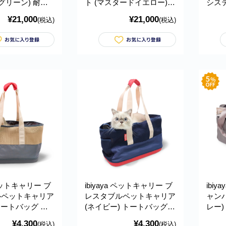
グリーン) 耐荷
ト (マスタードイエロー)
システ
 おすすめ 多頭 中
耐荷重約20kg おすすめ 多
ート 
¥21,000
¥21,000
(税込)
(税込)
犬 ブランド おし
頭 中型犬 小型犬 ブランド
重約1
 Cloud 9 Pet
おしゃれ おでかけ Cloud 9
型犬 
 イビヤヤ FS2010
Pet Stroller イビヤヤ
ド おし
FS2010
Tri-fo
イビヤ
 ペットキャリー ブ
ibiyaya ペットキャリー ブ
ibi
ルペットキャリア
レスタブルペットキャリア
ャン
トートバッグ 軽
(ネイビー) トートバッグ
レー)
たみ おすすめ シ
軽量 折りたたみ おすすめ
すす
¥4,300
¥4,300
(税込)
(税込)