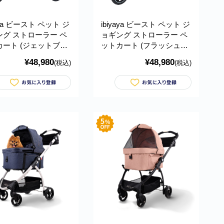
yaya ビースト ペット ジ
ibiyaya ビースト ペット ジ
ング ストローラー ペ
ョギング ストローラー ペ
カート (ジェットブラ
ットカート (フラッシュグ
 耐荷重約25kg 多頭
レー) 耐荷重約25kg 多頭
¥48,980
¥48,980
(税込)
(税込)
 小型犬 ブランド お
中型犬 小型犬 ブランド お
The Beast Pet
しゃれ The Beast Pet
ing Stroller イビヤヤ
Jogging Stroller イビヤヤ
49
FS2149