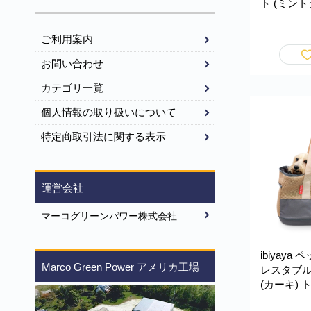
ト (ミント
重約20kg
型犬 小型
ご利用案内
ゃれ おでかけ
Stroller
お問い合わせ
カテゴリ一覧
個人情報の取り扱いについて
特定商取引法に関する表示
運営会社
マーコグリーンパワー株式会社
ibiyaya
Marco Green Power アメリカ工場
レスタブ
(カーキ) 
量 折りた