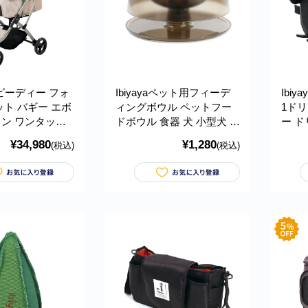
 スピーディー フォ
Ibiyayaペット用フィーデ
Ibi
ット バギー エボ
ィングボウル ペットフー
1ド
ン ワンタッチ
ドボウル 食器 犬 小型犬 猫
ー 
重約20kg本体重
食器台 食器スタンド 高さ
プホ
¥34,980
¥1,280
(税込)
(税込)
頭 中型犬 小型犬
調節 0度から22度までの傾
ー 
old イビヤヤ
斜角度調節が可能 イビヤ
ー ハ
ヤ FP0005
ヤヤ F