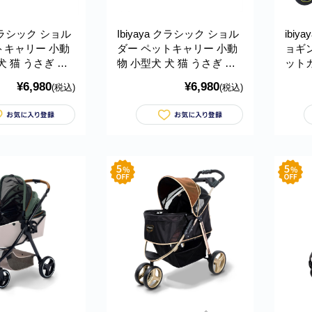
 クラシック ショル
Ibiyaya クラシック ショル
ibi
トキャリー 小動
ダー ペットキャリー 小動
ョギ
犬 猫 うさぎ 通
物 小型犬 犬 猫 うさぎ 通
ット
ス おでかけ 旅行
気性 ケース おでかけ 旅行
ック)
¥6,980
¥6,980
(税込)
(税込)
グ 折りたたみ簡
通院 バッグ 折りたたみ簡
中型犬
ble Shoulder Pet
単 Collapsible Shoulder Pet
しゃれ 
 スターダスト イビ
Carrier ピンクサンセット
Jogg
07-B
イビヤヤ FC1007-P
FS21