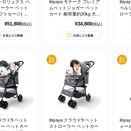
 レトロリュクス ペ
ibiyaya モナーク プレミア
ibi
ーラー ペット
ムペットジョガー ペット
ベル
フトセージ) 耐
カート 耐荷重約20kg 犬用
ローラ
ベビーカー おすすめ 多頭
ート 
¥51,800
¥34,800
(税込)
(税込)
多頭 中型犬 小型
中型犬 小型犬 ブランド お
荷重約
 ブランド おしゃ
しゃれ 3輪 折りたたみ 収
中型犬
りたたみ 通気性
納 コンパクト Monarch
しゃれ 
 Retro Luxe
Premium Pet Jogger イビ
Syste
ler イビヤヤ
ヤヤ FS1616
ヤ FS
 クラウド9 ペット
ibiyaya クラウド9 ペット
ibi
ー ペットカー
ストローラー ペットカー
ォー