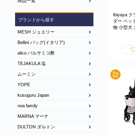
商品一覧
Ibiyaya
ブランドから探す
ダー ペッ
物 小型犬 
MESH ジュエリー
気性 ケー
通院 バッ
Bellini バッグ(イタリア)
単 Collapsi
Carrier
alico バルサミコ酢
ヤヤ FC10
TEJAKULA 塩
ムーミン
YOPE
kusuguru Japan
noa family
MARNA マーナ
DULTON ダルトン