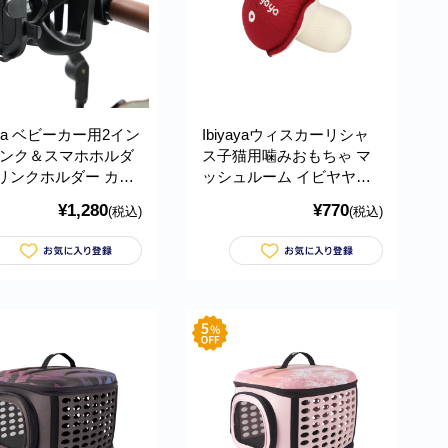
yaya ベビーカー用2イン
Ibiyayaウィスカーリシャ
リンク＆スマホホルダ
ス子猫用噛みおもちゃ マ
ドリンクホルダー カッ
ッシュルーム イビヤヤ
ルダー ボトルホルダ
GF23001-01
¥1,280
¥770
(税込)
(税込)
携帯電話ホルダー バギ
ンドル 2カップ イビ
P0010