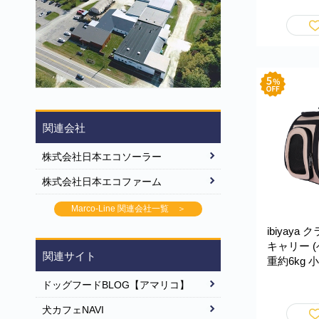
ョルダーバッグ
Pet Carr
FC1526
関連会社
株式会社日本エコソーラー
株式会社日本エコファーム
Marco-Line 関連会社一覧 ＞
ibiyaya
キャリー (
関連サイト
重約6kg 
性 ケース 
ドッグフードBLOG【アマリコ】
行 軽量 
入れ簡単 Cla
犬カフェNAVI