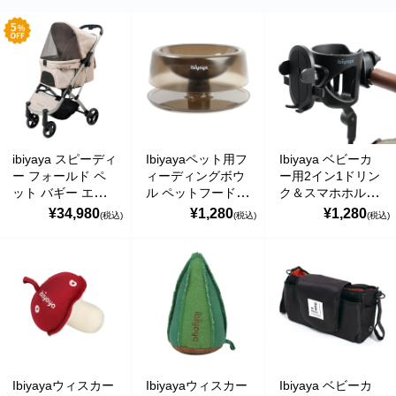
バッグ・カート
美容
アパレル
アクセサリー
ibiyaya スピーディ
Ibiyayaペット用フ
Ibiyaya ベビーカ
ー フォールド ペ
ィーディングボウ
ー用2イン1ドリン
アウトドア
ット バギー エボ
ル ペットフードボ
ク＆スマホホルダ
リューション ワン
ウル 食器 犬 小型
ー ドリンクホルダ
¥34,980
¥1,280
¥1,280
(税込)
(税込)
(税込)
健康・フィットネス
タッチ開閉 耐荷重
犬 猫 食器台 食器
ー カップホルダー
約20kg本体重量
スタンド 高さ調節
ボトルホルダー 携
防災用品・保存食品
7kg 多頭 中型犬
0度から22度まで
帯電話ホルダー バ
小型犬Speedy
の傾斜角度調節が
ギー ハンドル 2カ
Fold イビヤヤ
可能 イビヤヤ
ップ イビヤヤ
家電
FS2470-T
FP0005
FP0010
ガーデニング
おもちゃ・ホビー
Ibiyayaウィスカー
Ibiyayaウィスカー
Ibiyaya ベビーカ