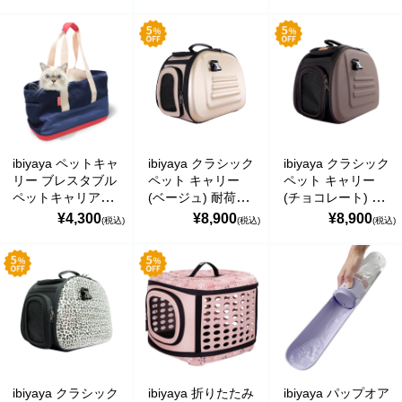
み おすすめ トー
折りたたみ おすす
ッグ 軽量 折りた
運営会社
トバッグ ショルダ
め トートバッグ
たみ おすすめ シ
ーバッグ Canvas
ショルダーバッグ
ョルダーバッグ
マーコグリーンパワー株式会社
Pet Tote FC1428
Canvas Pet Tote
Breathable Pet
イビヤヤ
FC1428 イビヤヤ
Carrier イビヤヤ
FC1526
Marco Green Power アメリカ工場
ibiyaya ペットキャ
ibiyaya クラシック
ibiyaya クラシック
リー ブレスタブル
ペット キャリー
ペット キャリー
ペットキャリア
(ベージュ) 耐荷重
(チョコレート) 耐
(ネイビー) トート
約6kg 小型犬 犬
荷重約6kg 小型犬
¥4,300
¥8,900
¥8,900
(税込)
(税込)
(税込)
バッグ 軽量 折り
猫 通気性 ケース
犬 猫 通気性 ケー
たたみ おすすめ
おでかけ 通院 旅
ス おでかけ 通院
ショルダーバッグ
行 軽量 折りたた
旅行 軽量 折りた
Breathable Pet
み式 お手入れ簡単
たみ式 お手入れ簡
Carrier イビヤヤ
Classic Pet Carrier
単 Classic Pet
FC1526
イビヤヤ
Carrier イビヤヤ
FC47655
FC47656
関連会社
ibiyaya クラシック
ibiyaya 折りたたみ
ibiyaya パップオア