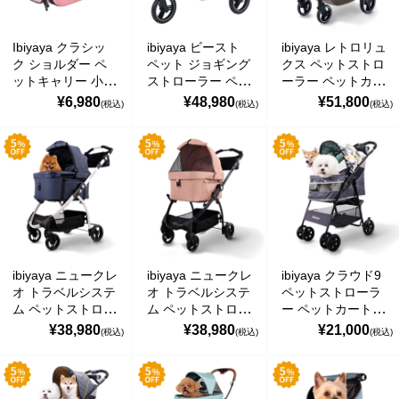
Hand Carrier イビ
Hand Carrier イビ
ト イビヤヤ
YOPE
ヤヤ FC1006-B
ヤヤ FC1006-P
FC1007-B
Ibiyaya クラシッ
ibiyaya ビースト
ibiyaya レトロリュ
kusuguru Japan
ク ショルダー ペ
ペット ジョギング
クス ペットストロ
ットキャリー 小動
ストローラー ペッ
ーラー ペットカー
noa family
物 小型犬 犬 猫 う
トカート (フラッ
ト (ソフトセージ)
¥6,980
¥48,980
¥51,800
(税込)
(税込)
(税込)
さぎ 通気性 ケー
シュグレー) 耐荷
耐荷重25kg 犬用
ス おでかけ 旅行
重約25kg 多頭 中
ベビーカー おすす
MARNA マーナ
通院 バッグ 折り
型犬 小型犬 ブラ
め 多頭 中型犬 小
たたみ簡単
ンド おしゃれ The
型犬 分離型 ブラ
DULTON ダルトン
Collapsible
Beast Pet Jogging
ンド おしゃれ 4輪
Shoulder Pet
Stroller イビヤヤ
折りたたみ 通気性
nailmatic
Carrier ピンクサン
FS2149
散歩 おでかけ
セット イビヤヤ
Retro Luxe Pet
FC1007-P
Stroller イビヤヤ
sonnet
FS2102
ibiyaya ニュークレ
ibiyaya ニュークレ
ibiyaya クラウド9
橋本クロス
オ トラベルシステ
オ トラベルシステ
ペットストローラ
ム ペットストロー
ム ペットストロー
ー ペットカート
ラー 3WAY ペット
ラー 3WAY ペット
(ミントグリーン)
¥38,980
¥38,980
¥21,000
国際貿易 KB
(税込)
(税込)
(税込)
カート (ブルージ
カート (コーラル
耐荷重約20kg お
ーンズ) 耐荷重約
ピンク) 耐荷重約
すすめ 多頭 中型
価格から探す
20kg おすすめ 多
20kg おすすめ 多
犬 小型犬 ブラン
頭 中型犬 小型犬
頭 中型犬 小型犬
ド おしゃれ おで