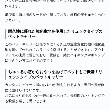
バッグ内には柔らかい生地を用いてペットのための快適な空間を
の偽のEメールが届くというお問い合わせが多数寄せられていま
作ります。
す。当店で注文をしていないのにこのようなメールが届くなど、身
に覚えのない場合は、メールを開いたり、メール内のリンクをタッ
飛び出し防止用のリードが付属しており、愛猫の安全面をしっか
プしたり絶対にしないようご注意ください。なお、ご不明の場合
りカバー。
は、弊社またはヤマト運輸に直接お問い合わせください。〔 2024
年10月31日(木)〕
耐久性に優れた強化生地を使用したリュックタイプの
ペットキャリー
■
**夏期休業日のお知らせ**
2024年8月14日(水)および8月15日(木)は
夏期休業日とさせていただきます。そのため、8月13日(火)14:00か
このペットキャリーは傷つきにくく外圧や温度変化に強い強化生
ら8月16日(金)14:00の間のご注文分の発送は、8月16日(金)となりま
地を用いて作られており、長く愛用することができます。アウト
す。ご了承のほどお願い申し上げます。
ドアでの使用に適しており、愛猫と一緒にハイキングやキャンプ
に行きたい方におすすめです！
■Amaricoドッグフード グレインフリー成犬用（レッド）とグレイ
ンフリー成犬～シニア犬用（ゴールド）が新入荷しました。
Amaricoドッグフード
ちゅ～る小窓からおやつをあげてペットもご機嫌！リ
ュックタイプのペットキャリー
■
ステイロイヤル グレインフリー ドッグフード
が新たに追加入荷い
カンタンにピューレ状のおやつが与えられるよう、専用の穴が側
たしました。
面に設けられています。
輸送遅延のため入荷が遅れておりました。まことに申し訳ございま
せんでした。
お気に入りのおやつが手軽に食べられて、長時間のハイキングで
も愛猫が楽しく過ごせます。