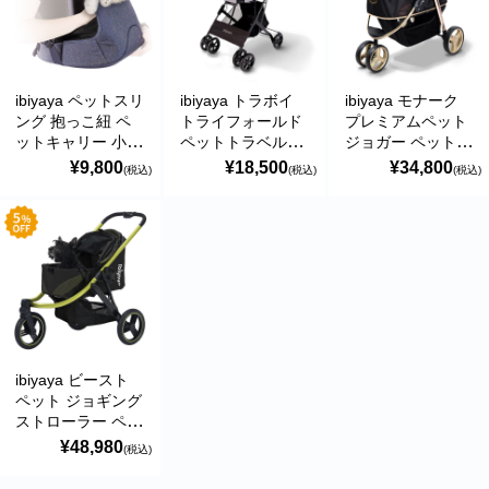
でかけ Retro Luxe
Pet Stroller イビヤ
ヤ FS2102
ibiyaya ペットスリ
ibiyaya トラボイ
ibiyaya モナーク
ング 抱っこ紐 ペ
トライフォールド
プレミアムペット
ットキャリー 小型
ペットトラベルシ
ジョガー ペットカ
犬 子犬 猫 前抱え
ステム 3WAY ペッ
ート 耐荷重約
¥9,800
¥18,500
¥34,800
(税込)
(税込)
(税込)
軽量 折りたたみ
トカート (ニンバ
20kg 犬用 ベビー
通気性 旅行 アウ
スグレー) 耐荷重
カー おすすめ 多
トドア 通院 おで
約15kg おすすめ
頭 中型犬 小型犬
かけ Hug Pack
多頭 中型犬 小型
ブランド おしゃれ
Dog Sling Carrier
犬 分離型 ブラン
3輪 折りたたみ 収
イビヤヤ FC2270
ド おしゃれ 4輪
納 コンパクト
Travois Tri-fold
Monarch Premium
Pet Travel System
Pet Jogger イビヤ
イビヤヤ FS2011
ヤ FS1616
ibiyaya ビースト
ペット ジョギング
ストローラー ペッ
トカート (ジェッ
¥48,980
(税込)
トブラック) 耐荷
重約25kg 多頭 中