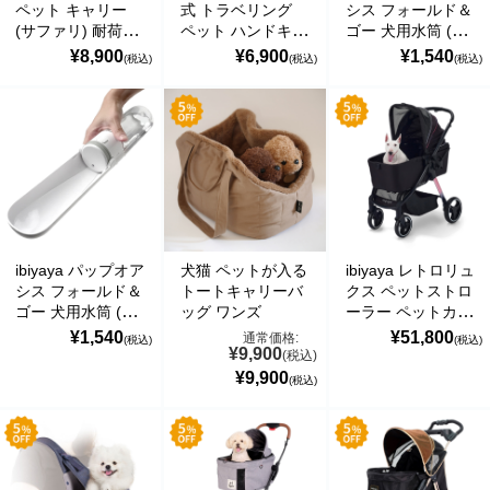
ペット キャリー
式 トラベリング
シス フォールド＆
株式会社日本エコソーラー
(サファリ) 耐荷重
ペット ハンドキャ
ゴー 犬用水筒 (ラ
約6kg 小型犬 犬
リー トスカーナ
ベンダー)
¥8,900
¥6,900
¥1,540
(税込)
(税込)
(税込)
株式会社日本エコファーム
猫 通気性 ケース
小動物 小型犬 犬
PupOasis Fold &
おでかけ 通院 旅
猫 うさぎ ペット
Go Dog Water
Marco-Line 関連会社一覧 ＞
行 軽量 折りたた
キャリア 通気性
Bottle イビヤヤ
み式 お手入れ簡単
ケース おでかけ
FP0013-P
Classic Pet Carrier
旅行 通院 軽量 コ
関連サイト
イビヤヤ
ンパクト
FC47657
Collapsible
ドッグフードBLOG【アマリコ】
Traveling Pet
Hand Carrier イビ
犬カフェNAVI
ヤヤ FC1006-T
ibiyaya パップオア
犬猫 ペットが入る
ibiyaya レトロリュ
シス フォールド＆
トートキャリーバ
クス ペットストロ
ゴー 犬用水筒 (ピ
ッグ ワンズ
ーラー ペットカー
ュアホワイト)
ト (プリズムブラ
¥1,540
¥51,800
通常価格:
(税込)
(税込)
¥9,900
PupOasis Fold &
ック) 耐荷重25kg
(税込)
Go Dog Water
犬用 ベビーカー
¥9,900
(税込)
Bottle イビヤヤ
おすすめ 多頭 中
FP0013-W
型犬 小型犬 分離
型 ブランド おし
ゃれ 4輪 折りたた
み 通気性 散歩 お