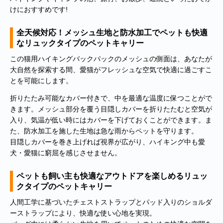
けにおすすめです!
全天候対応！メッシュ生地と防水加工でペットも快適
なリュックタイプのペットキャリー
この猫用ハイキングバックパックのメッシュの側面は、あなたが
大自然を探索する間、愛猫がフレッシュな空気で快適に過ごすこ
とを可能にします。
折りたたみ可能なカバー付きで、中を最適な温度に保つことがで
きます。メッシュ部分を覆う目隠しカバーを折りたたむと空気が
入り、気温が低い時にはカバーを下げておくことができます。ま
■
**年末年始休業日のお知らせ**
誠に勝手ではございますが、2024
た、防水加工を施した生地は急な雨からペットを守ります。
年12月31日～2025年1月5日まで休業させていただきます。年内出
目隠しカバーを巻き上げれば視界が広がり、ハイキング中も愛
荷は12月30日 13:00ご注文分まで、年始は1月6日より開始いたしま
犬・愛猫に窮屈を感じさせません。
す。休業期間中にいただきましたご注文やお問い合わせ等に関しま
しては、1月6日より順次対応させていただきます。お客様にはご不
ペットも飼い主も快適なアウトドアを楽しめるリュッ
便をおかけ致しますが、何卒ご了承くださいますようお願い申し上
クタイプのペットキャリー
げます。
人間工学に基づいたチェストストラップとパッド入りのショルダ
■
**当店を騙る不審なメールにご注意ください**
発信元がヤマト運輸
ーストラップにより、快適な使い心地を実現。
であるかのように装い、「Marco-Line」からの荷物が配送される旨