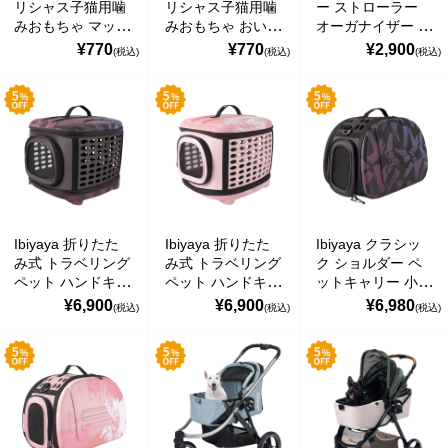
リシャス子猫用噛
リシャス子猫用噛
ー ストローラー
ベビーおもちゃ・子供用品
みおもちゃ マッシ
みおもちゃ おいし
オーガナイザー 犬
ュルーム イビヤヤ
いオクラ イビヤヤ
の散歩用に設計 ブ
¥770
¥770
¥2,900
(税込)
(税込)
(税込)
GF23001-01
GF23001-02
ラック イビヤヤ
賞味期限間近・訳あり大特価
FP0032-B
直輸入品
商品一覧
ブランドから探す
Ibiyaya 折りたた
Ibiyaya 折りたた
Ibiyaya クラシッ
MESH ジュエリー
み式 トラベリング
み式 トラベリング
ク ショルダー ペ
ペット ハンドキャ
ペット ハンドキャ
ットキャリー 小動
Bellini バッグ(イタリア)
リー スターダスト
リー ピンクサンセ
物 小型犬 犬 猫 う
¥6,900
¥6,900
¥6,980
(税込)
(税込)
(税込)
小動物 小型犬 犬
ット 小動物 小型
さぎ 通気性 ケー
alico バルサミコ酢
猫 うさぎ ペット
犬 犬 猫 うさぎ ペ
ス おでかけ 旅行
キャリー 通気性
ットキャリー 通気
通院 バッグ 折り
ケース おでかけ
性 ケース おでか
たたみ簡単
TEJAKULA 塩
旅行 通院 軽量
け 旅行 通院 軽量
Collapsible
Collapsible
Collapsible
Shoulder Pet
ムーミン
Traveling Pet
Traveling Pet
Carrier スターダス