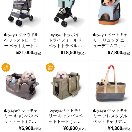
ブランド おしゃれ
ブランド おしゃれ
かけ Cloud 9 Pet
￥0 ～￥999
New CLEO Travel
New CLEO Travel
Stroller イビヤヤ
System Pet
System Pet
FS2010
￥1,000 ～￥1,999
Stroller イビヤヤ
Stroller イビヤヤ
FS2191
FS2191
￥2,000 ～￥2,999
ibiyaya クラウド9
ibiyaya トラボイ
ibiyaya ペットキャ
ペットストローラ
トライフォールド
リー リュック ニ
￥3,000 ～￥3,999
ー ペットカート
ペットトラベルシ
ューデニムファン
(マスタードイエロ
ステム 3WAY ペッ
ライトウェイト ペ
¥21,000
¥18,500
¥7,800
(税込)
(税込)
(税込)
￥4,000 ～￥4,999
ー) 耐荷重約20kg
トカート (スペア
ットバックパック
おすすめ 多頭 中
ミント) 耐荷重約
デニム おすすめ
型犬 小型犬 ブラ
15kg おすすめ 多
おしゃれ 小型犬
￥5,000 ～￥9,999
ンド おしゃれ お
頭 中型犬 小型犬
猫 軽量 折りたた
でかけ Cloud 9
分離型 ブランド
み New Denim
￥10,000～
Pet Stroller イビヤ
おしゃれ 4輪
Fun Lightweight
ヤ FS2010
Travois Tri-fold
Pet Backpack イビ
Pet Travel System
ヤヤ FC2131
イビヤヤ FS2011
ご利用案内
お問い合わせ
カテゴリ一覧
ibiyayaペットキャ
ibiyayaペットキャ
ibiyaya ペットキャ
個人情報の取り扱いについて
特定商取引法に関する表示
リー キャンバスペ
リー キャンバスペ
リー ブレスタブル
ットトート (グレ
ットトート (ライ
ペットキャリア
ー) 軽量 折りたた
トグリーン) 軽量
(カーキ) トートバ
¥6,900
¥6,900
¥4,300
(税込)
(税込)
(税込)