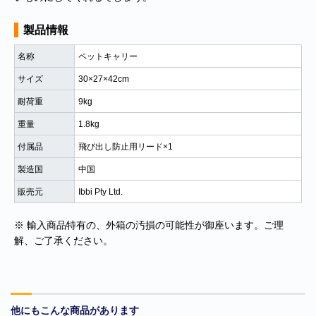
製品情報
名称
ペットキャリー
サイズ
30×27×42cm
耐荷重
9kg
商品カテゴリー
重量
1.8kg
付属品
飛び出し防止用リード×1
食品
製造国
中国
ペットフード・グッズ
販売元
Ibbi Pty Ltd.
季節商品
※ 輸入商品特有の、外箱の汚損の可能性が御座います。ご理
解、ご了承ください。
動物モチーフグッズ
日用品・雑貨
コンテナキャリー
他にもこんな商品があります