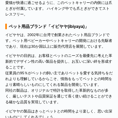
愛猫が快適に過ごせるように、このペットキャリーの内側には爪
とぎが付属しています。 ハイキング中でも爪とぎができてスト
レスフリー。
ペット用品ブランド「イビヤヤ(ibiyaya)」
イビヤヤは、2002年に台湾で創業されたペット用品ブランドで
す。ペット用ベビーカーやペットキャリーの開発における先駆者
であり、現在は30か国以上に販売代理店を展開しています。
イビヤヤの目的は、お客様とペットのニーズを最優先に考えた革
新的でデザイン性の高い製品を提供し、お互いに深い絆を形成す
ることです。
従業員の95％がペットの飼い主でありペットを愛する気持ちをだ
れよりも理解しているからこそ、情熱をもってペットとの時間を
より素晴らしいものにしてくれる製品を開発しています。
同社の製品は、オリジナルで特許を取得した革新的なものが多
く、厳しいテストや品質保証を通じて長く使い続けることができ
る確かな品質を実現しています。
イビヤヤの製品はきっとペットとの時間をより楽しく、思い出深
いものにしてくれるでしょう。