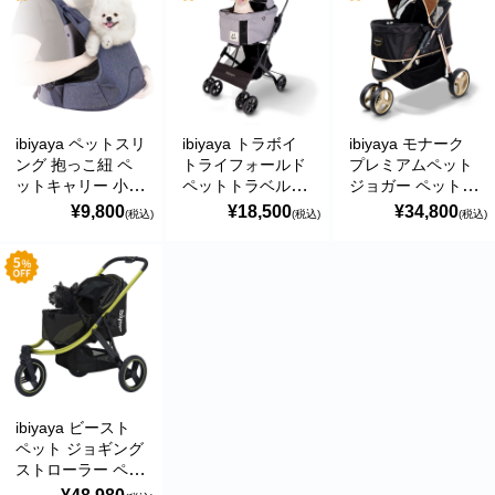
ゃれ 4輪 折りたた
株式会社日本エコソーラー
み 通気性 散歩 お
でかけ Retro Luxe
株式会社日本エコファーム
Pet Stroller イビヤ
ヤ FS2102
Marco-Line 関連会社一覧 ＞
ibiyaya ペットスリ
ibiyaya トラボイ
ibiyaya モナーク
関連サイト
ング 抱っこ紐 ペ
トライフォールド
プレミアムペット
ットキャリー 小型
ペットトラベルシ
ジョガー ペットカ
ドッグフードBLOG【アマリコ】
犬 子犬 猫 前抱え
ステム 3WAY ペッ
ート 耐荷重約
¥9,800
¥18,500
¥34,800
(税込)
(税込)
(税込)
軽量 折りたたみ
トカート (ニンバ
20kg 犬用 ベビー
犬カフェNAVI
通気性 旅行 アウ
スグレー) 耐荷重
カー おすすめ 多
トドア 通院 おで
約15kg おすすめ
頭 中型犬 小型犬
かけ Hug Pack
多頭 中型犬 小型
ブランド おしゃれ
Dog Sling Carrier
犬 分離型 ブラン
3輪 折りたたみ 収
イビヤヤ FC2270
ド おしゃれ 4輪
納 コンパクト
Travois Tri-fold
Monarch Premium
Pet Travel System
Pet Jogger イビヤ
イビヤヤ FS2011
ヤ FS1616
ibiyaya ビースト
ペット ジョギング
ストローラー ペッ
トカート (ジェッ