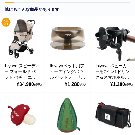
他にもこんな商品があります
商品カテゴリー
食品
ibiyaya スピーディ
Ibiyayaペット用フ
Ibiyaya ベビーカ
ー フォールド ペ
ィーディングボウ
ー用2イン1ドリン
ット バギー エボ
ル ペットフードボ
ク＆スマホホルダ
ペットフード・グッズ
リューション ワン
ウル 食器 犬 小型
ー ドリンクホルダ
¥34,980
¥1,280
¥1,280
(税込)
(税込)
(税込)
タッチ開閉 耐荷重
犬 猫 食器台 食器
ー カップホルダー
季節商品
約20kg本体重量
スタンド 高さ調節
ボトルホルダー 携
7kg 多頭 中型犬
0度から22度まで
帯電話ホルダー バ
動物モチーフグッズ
小型犬Speedy
の傾斜角度調節が
ギー ハンドル 2カ
Fold イビヤヤ
可能 イビヤヤ
ップ イビヤヤ
日用品・雑貨
FS2470-T
FP0005
FP0010
コンテナキャリー