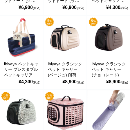
ットトート (グレ
ットトート (ライ
ペットキャリア
￥0 ～￥999
ー) 軽量 折りたた
トグリーン) 軽量
(カーキ) トートバ
¥6,900
¥6,900
¥4,300
(税込)
(税込)
(税込)
み おすすめ トー
折りたたみ おすす
ッグ 軽量 折りた
トバッグ ショルダ
め トートバッグ
たみ おすすめ シ
￥1,000 ～￥1,999
ーバッグ Canvas
ショルダーバッグ
ョルダーバッグ
Pet Tote FC1428
Canvas Pet Tote
Breathable Pet
￥2,000 ～￥2,999
イビヤヤ
FC1428 イビヤヤ
Carrier イビヤヤ
FC1526
￥3,000 ～￥3,999
￥4,000 ～￥4,999
ibiyaya ペットキャ
ibiyaya クラシック
ibiyaya クラシック
￥5,000 ～￥9,999
リー ブレスタブル
ペット キャリー
ペット キャリー
ペットキャリア
(ベージュ) 耐荷重
(チョコレート) 耐
(ネイビー) トート
約6kg 小型犬 犬
荷重約6kg 小型犬
￥10,000～
¥4,300
¥8,900
¥8,900
(税込)
(税込)
(税込)
バッグ 軽量 折り
猫 通気性 ケース
犬 猫 通気性 ケー
たたみ おすすめ
おでかけ 通院 旅
ス おでかけ 通院
ショルダーバッグ
行 軽量 折りたた
旅行 軽量 折りた
ご利用案内
お問い合わせ
カテゴリ一覧
Breathable Pet
み式 お手入れ簡単
たみ式 お手入れ簡
Carrier イビヤヤ
Classic Pet Carrier
単 Classic Pet
個人情報の取り扱いについて
特定商取引法に関する表示
FC1526
イビヤヤ
Carrier イビヤヤ
FC47655
FC47656