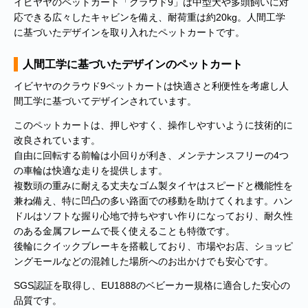
イビヤヤのペットカート「クラウド9」は中型犬や多頭飼いに対
応できる広々したキャビンを備え、耐荷重は約20kg。人間工学
に基づいたデザインを取り入れたペットカートです。
人間工学に基づいたデザインのペットカート
イビヤヤのクラウド9ペットカートは快適さと利便性を考慮し人
間工学に基づいてデザインされています。
このペットカートは、押しやすく、操作しやすいように技術的に
改良されています。
自由に回転する前輪は小回りが利き、メンテナンスフリーの4つ
の車輪は快適な走りを提供します。
■
**年末年始休業日のお知らせ**
誠に勝手ではございますが、2024
複数頭の重みに耐える丈夫なゴム製タイヤはスピードと機能性を
年12月31日～2025年1月5日まで休業させていただきます。年内出
兼ね備え、特に凹凸の多い路面での移動を助けてくれます。ハン
荷は12月30日 13:00ご注文分まで、年始は1月6日より開始いたしま
ドルはソフトな握り心地で持ちやすい作りになっており、耐久性
す。休業期間中にいただきましたご注文やお問い合わせ等に関しま
のある金属フレームで長く使えることも特徴です。
しては、1月6日より順次対応させていただきます。お客様にはご不
便をおかけ致しますが、何卒ご了承くださいますようお願い申し上
後輪にクイックブレーキを搭載しており、市場やお店、ショッピ
げます。
ングモールなどの混雑した場所へのお出かけでも安心です。
SGS認証を取得し、EU1888のベビーカー規格に適合した安心の
■
**当店を騙る不審なメールにご注意ください**
発信元がヤマト運輸
であるかのように装い、「Marco-Line」からの荷物が配送される旨
品質です。