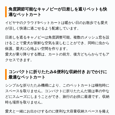
の偽のEメールが届くというお問い合わせが多数寄せられていま
す。当店で注文をしていないのにこのようなメールが届くなど、身
角度調節可能なキャノピーが日差しを遮りペットも快
に覚えのない場合は、メールを開いたり、メール内のリンクをタッ
適なペットカート
プしたり絶対にしないようご注意ください。なお、ご不明の場合
イビヤヤのクラウド9ペットカートは暖かい日のお散歩でも愛犬
は、弊社またはヤマト運輸に直接お問い合わせください。〔 2024
年10月31日(木)〕
が涼しく快適に過ごせるよう配慮しています。
日差しを遮るキャノピーは角度調整可能。複数のメッシュ窓を設
■
**夏期休業日のお知らせ**
2024年8月14日(水)および8月15日(木)は
けることで愛犬が新鮮な空気を楽しむことができ、同時に虫から
夏期休業日とさせていただきます。そのため、8月13日(火)14:00か
ら8月16日(金)14:00の間のご注文分の発送は、8月16日(金)となりま
保護。愛犬に心地よい空間を作ります。
す。ご了承のほどお願い申し上げます。
愛犬が乗り降りする際は、カートの前方、後方どちらからでもア
クセスできます。
■Amaricoドッグフード グレインフリー成犬用（レッド）とグレイ
ンフリー成犬～シニア犬用（ゴールド）が新入荷しました。
コンパクトに折りたたみ&便利な収納付き おでかけに
Amaricoドッグフード
最適なペットカート
■
ステイロイヤル グレインフリー ドッグフード
が新たに追加入荷い
シンプルな折りたたみ機構により、このペットカートは梱包時に
たしました。
スペースを取りません。コンパクトに折りたたんだ後は車の中な
輸送遅延のため入荷が遅れておりました。まことに申し訳ございま
どにスムーズにしまうことができ、旅行のお供に最適です。収納
せんでした。
時も場所を取りません。
愛犬と一緒にお出かけするのに便利な大容量収納スペースを備え