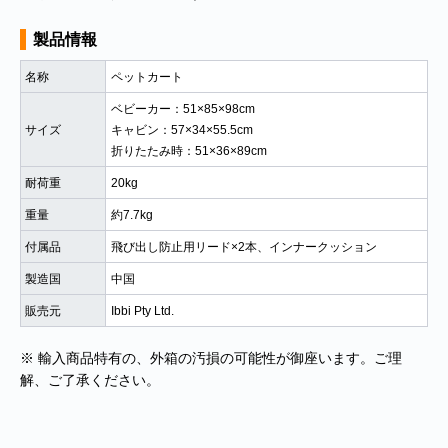
製品情報
名称
ペットカート
ベビーカー：51×85×98cm
サイズ
キャビン：57×34×55.5cm
折りたたみ時：51×36×89cm
耐荷重
20kg
重量
約7.7kg
付属品
飛び出し防止用リード×2本、インナークッション
製造国
中国
販売元
Ibbi Pty Ltd.
※ 輸入商品特有の、外箱の汚損の可能性が御座います。ご理
解、ご了承ください。