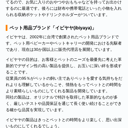
てるので、お気に入りのおやつやおもちゃなどを持ってお出かけ
するのに最適です。後ろには財布や携帯電話といった小物を入れ
られる収納ポケットやドリンクホルダーがついています。
ペット用品ブランド「イビヤヤ(ibiyaya)」
イビヤヤは、2002年に台湾で創業されたペット用品ブランドで
す。ペット用ベビーカーやペットキャリーの開発における先駆者
であり、現在は30か国以上に販売代理店を展開しています。
イビヤヤの目的は、お客様とペットのニーズを最優先に考えた革
新的でデザイン性の高い製品を提供し、お互いに深い絆を形成す
ることです。
従業員の95％がペットの飼い主でありペットを愛する気持ちをだ
れよりも理解しているからこそ、情熱をもってペットとの時間を
より素晴らしいものにしてくれる製品を開発しています。
同社の製品は、オリジナルで特許を取得した革新的なものが多
く、厳しいテストや品質保証を通じて長く使い続けることができ
る確かな品質を実現しています。
イビヤヤの製品はきっとペットとの時間をより楽しく、思い出深
いものにしてくれるでしょう。