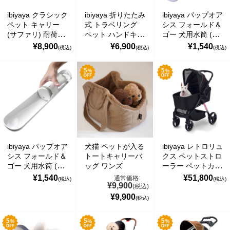
運営会社
ibiyaya クラシック
ibiyaya 折りたたみ
ibiyaya パップオア
マーコグリーンパワー株式会社
ペット キャリー
式 トラベリング
シス フォールド＆
(サファリ) 耐荷重
ペット ハンドキャ
ゴー 犬用水筒 (ラ
約6kg 小型犬 犬
リー トスカーナ
ベンダー)
¥8,900
¥6,900
¥1,540
(税込)
(税込)
(税込)
Marco Green Power アメリカ工場
猫 通気性 ケース
小動物 小型犬 犬
PupOasis Fold &
おでかけ 通院 旅
猫 うさぎ ペット
Go Dog Water
行 軽量 折りたた
キャリア 通気性
Bottle イビヤヤ
み式 お手入れ簡単
ケース おでかけ
FP0013-P
Classic Pet Carrier
旅行 通院 軽量 コ
イビヤヤ
ンパクト
FC47657
Collapsible
Traveling Pet
Hand Carrier イビ
ヤヤ FC1006-T
ibiyaya パップオア
犬猫 ペットが入る
ibiyaya レトロリュ
シス フォールド＆
トートキャリーバ
クス ペットストロ
ゴー 犬用水筒 (ピ
ッグ ワンズ
ーラー ペットカー
ュアホワイト)
ト (プリズムブラ
¥1,540
¥51,800
通常価格:
(税込)
(税込)
¥9,900
PupOasis Fold &
ック) 耐荷重25kg
(税込)
Go Dog Water
犬用 ベビーカー
¥9,900
(税込)
Bottle イビヤヤ
おすすめ 多頭 中
FP0013-W
型犬 小型犬 分離
関連会社
型 ブランド おし