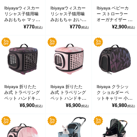
Ibiyayaウィスカー
Ibiyayaウィスカー
Ibiyaya ベビーカ
バッグ・カート
リシャス子猫用噛
リシャス子猫用噛
ー ストローラー
みおもちゃ マッシ
みおもちゃ おいし
オーガナイザー 犬
美容
ュルーム イビヤヤ
いオクラ イビヤヤ
の散歩用に設計 ブ
¥770
¥770
¥2,900
(税込)
(税込)
(税込)
GF23001-01
GF23001-02
ラック イビヤヤ
アパレル
FP0032-B
アクセサリー
アウトドア
健康・フィットネス
Ibiyaya 折りたた
Ibiyaya 折りたた
Ibiyaya クラシッ
防災用品・保存食品
み式 トラベリング
み式 トラベリング
ク ショルダー ペ
ペット ハンドキャ
ペット ハンドキャ
ットキャリー 小動
家電
リー スターダスト
リー ピンクサンセ
物 小型犬 犬 猫 う
¥6,900
¥6,900
¥6,980
(税込)
(税込)
(税込)
小動物 小型犬 犬
ット 小動物 小型
さぎ 通気性 ケー
猫 うさぎ ペット
犬 犬 猫 うさぎ ペ
ス おでかけ 旅行
ガーデニング
キャリー 通気性
ットキャリー 通気
通院 バッグ 折り
ケース おでかけ
性 ケース おでか
たたみ簡単
おもちゃ・ホビー
旅行 通院 軽量
け 旅行 通院 軽量
Collapsible