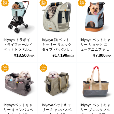
20kg おすすめ 多
20kg おすすめ 多
型犬 小型犬 ブラ
YOPE
頭 中型犬 小型犬
頭 中型犬 小型犬
ンド おしゃれ お
ブランド おしゃれ
ブランド おしゃれ
でかけ Cloud 9
kusuguru Japan
New CLEO Travel
New CLEO Travel
Pet Stroller イビヤ
System Pet
System Pet
ヤ FS2010
noa family
Stroller イビヤヤ
Stroller イビヤヤ
FS2191
FS2191
MARNA マーナ
ibiyaya トラボイ
ibiyaya 猫 ペット
ibiyaya ペットキャ
トライフォールド
キャリー リュック
リー リュック ニ
ペットトラベルシ
タイプ バックパッ
ューデニムファン
DULTON ダルトン
ステム 3WAY ペッ
ク 小型犬 子犬 耐
ライトウェイト ペ
¥18,500
¥17,190
¥7,800
(税込)
(税込)
(税込)
トカート (スペア
水 通気性 アウト
ットバックパック
nailmatic
ミント) 耐荷重約
ドア ハイキング
デニム おすすめ
15kg おすすめ 多
キャンプ 旅行 散
おしゃれ 小型犬
sonnet
頭 中型犬 小型犬
歩 おでかけ 通院
猫 軽量 折りたた
分離型 ブランド
Adventure Cat
み New Denim
橋本クロス
おしゃれ 4輪
Carrier Backpack
Fun Lightweight
Travois Tri-fold
イビヤヤ FC2297
Pet Backpack イビ
Pet Travel System
ヤヤ FC2131
国際貿易 KB
イビヤヤ FS2011
ibiyayaペットキャ
ibiyayaペットキャ
ibiyaya ペットキャ
価格から探す
リー キャンバスペ
リー キャンバスペ
リー ブレスタブル