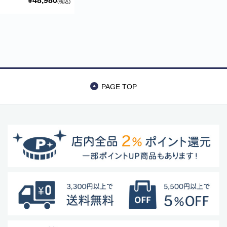
¥48,980
(税込)
トブラック) 耐荷
重約25kg 多頭 中
型犬 小型犬 ブラ
ンド おしゃれ The
Beast Pet Jogging
Stroller イビヤヤ
FS2149
PAGE TOP