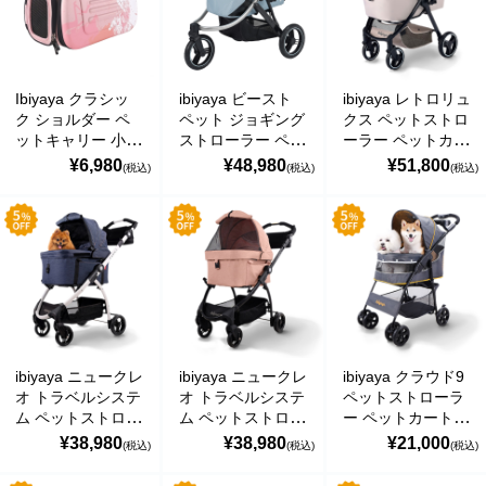
Collapsible
Collapsible
Shoulder Pet
ベビーおもちゃ・子供用品
Traveling Pet
Traveling Pet
Carrier スターダス
Hand Carrier イビ
Hand Carrier イビ
ト イビヤヤ
ヤヤ FC1006-B
ヤヤ FC1006-P
FC1007-B
賞味期限間近・訳あり大特価
Ibiyaya クラシッ
ibiyaya ビースト
ibiyaya レトロリュ
直輸入品
ク ショルダー ペ
ペット ジョギング
クス ペットストロ
ットキャリー 小動
ストローラー ペッ
ーラー ペットカー
物 小型犬 犬 猫 う
トカート (フラッ
ト (ソフトセージ)
¥6,980
¥48,980
¥51,800
商品一覧
(税込)
(税込)
(税込)
さぎ 通気性 ケー
シュグレー) 耐荷
耐荷重25kg 犬用
ス おでかけ 旅行
重約25kg 多頭 中
ベビーカー おすす
ブランドから探す
通院 バッグ 折り
型犬 小型犬 ブラ
め 多頭 中型犬 小
たたみ簡単
ンド おしゃれ The
型犬 分離型 ブラ
Collapsible
Beast Pet Jogging
ンド おしゃれ 4輪
MESH ジュエリー
Shoulder Pet
Stroller イビヤヤ
折りたたみ 通気性
Carrier ピンクサン
FS2149
散歩 おでかけ
Bellini バッグ(イタリア)
セット イビヤヤ
Retro Luxe Pet
FC1007-P
Stroller イビヤヤ
alico バルサミコ酢
FS2102
ibiyaya ニュークレ
ibiyaya ニュークレ
ibiyaya クラウド9
オ トラベルシステ
オ トラベルシステ
ペットストローラ
TEJAKULA 塩
ム ペットストロー
ム ペットストロー
ー ペットカート
ラー 3WAY ペット
ラー 3WAY ペット
(マスタードイエロ
¥38,980
¥38,980
¥21,000
(税込)
(税込)
(税込)
ムーミン
カート (ブルージ
カート (コーラル
ー) 耐荷重約20kg
ーンズ) 耐荷重約
ピンク) 耐荷重約
おすすめ 多頭 中