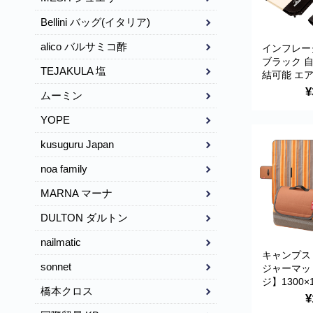
Bellini バッグ(イタリア)
alico バルサミコ酢
インフレー
ブラック 
TEJAKULA 塩
結可能 エ
アウトドア
¥
ムーミン
Montagna
YOPE
kusuguru Japan
noa family
MARNA マーナ
DULTON ダルトン
nailmatic
キャンプス
sonnet
ジャーマッ
ジ】1300×
橋本クロス
軽量コンパ
¥
たたみ レ