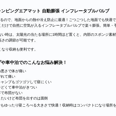
ャンピングエアマット 自動膨張 インフレータブルバルブ
あるので、地面からの熱や冷え防止に最適！ごつごつした地面でも快適
くだけで自然に空気が入るインフレータブルバルブで楽々膨張。簡単・
ない時は、太陽光の当たる場所に1時間ほど置くと、内部のスポンジ素
高さの調節が可能です。
くなり収納も便利です。
プや車中泊でのこんなお悩み解決！
の悪さで体が痛い
びれて痛い
キャンプもゴツゴツして寝にくい
ひどくて車中泊がきつい
客で布団がない
したいけど布団を出すのは面倒
でもゆったり寝ころべる大きさで快適！収納時はコンパクトになり場所