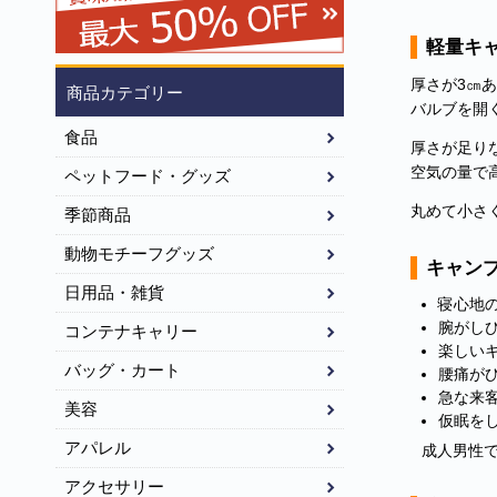
軽量キ
厚さが3㎝
商品カテゴリー
バルブを開
食品
厚さが足り
空気の量で
ペットフード・グッズ
丸めて小さ
季節商品
動物モチーフグッズ
キャン
日用品・雑貨
寝心地
腕がし
コンテナキャリー
楽しい
バッグ・カート
腰痛が
急な来
美容
仮眠を
アパレル
成人男性
アクセサリー