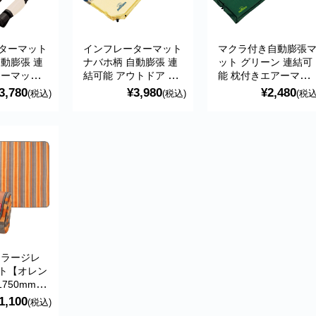
ターマット
インフレーターマット
マクラ付き自動膨張
自動膨張 連
ナバホ柄 自動膨張 連
ット グリーン 連結可
アーマット
結可能 アウトドア キ
能 枕付きエアーマッ
 キャンプ
ャンプ Montagna
ト アウトドア キャン
3,780
¥3,980
¥2,480
(税込)
(税込)
(税込
プ Montagna
 ラージレ
ト【オレン
1750mm
クト 折り
1,100
(税込)
ジャー・ピ