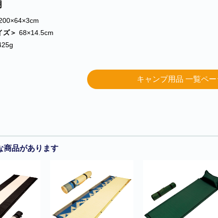
明
200×64×3cm
イズ＞
68×14.5cm
425g
キャンプ用品 一覧ペー
な商品があります