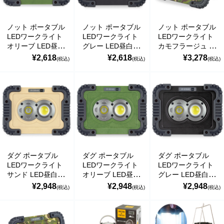
ノット ポータブル
ノット ポータブル
ノット ポータブル
LEDワークライト
LEDワークライト
LEDワークライト
オリーブ LED昼白
グレー LED昼白色
カモフラージュ 迷
色 VR-01NWO
VR-01NWG
彩柄 LED電球色
¥2,618
¥2,618
¥3,278
(税込)
(税込)
(税込)
KISHIMA
KISHIMA
VR-01NWC
KISHIMA
ダグ ポータブル
ダグ ポータブル
ダグ ポータブル
LEDワークライト
LEDワークライト
LEDワークライト
サンド LED昼白色
オリーブ LED昼白
グレー LED昼白色
VR-02DWS
色 VR-02DWO
VR-02DWG
¥2,948
¥2,948
¥2,948
(税込)
(税込)
(税込)
KISHIMA
KISHIMA
KISHIMA