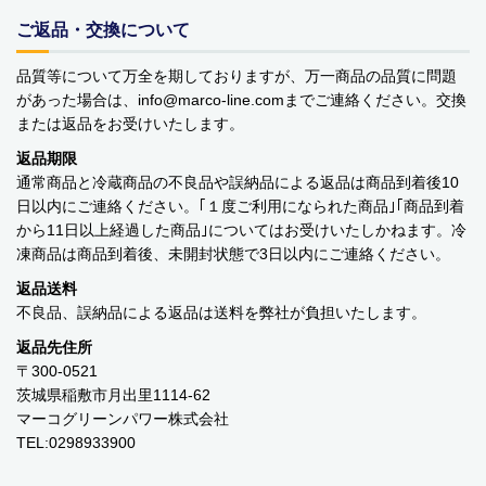
運営会社
ご返品・交換について
マーコグリーンパワー株式会社
品質等について万全を期しておりますが、万一商品の品質に問題
があった場合は、info
marco-line.com
までご連絡ください。交換
Marco Green Power アメリカ工場
または返品をお受けいたします。
返品期限
通常商品と冷蔵商品の不良品や誤納品による返品は商品到着後10
日以内にご連絡ください。｢１度ご利用になられた商品｣｢商品到着
から11日以上経過した商品｣についてはお受けいたしかねます。冷
凍商品は商品到着後、未開封状態で3日以内にご連絡ください。
返品送料
不良品、誤納品による返品は送料を弊社が負担いたします。
返品先住所
〒300-0521
茨城県稲敷市月出里1114-62
マーコグリーンパワー株式会社
TEL:0298933900
関連会社