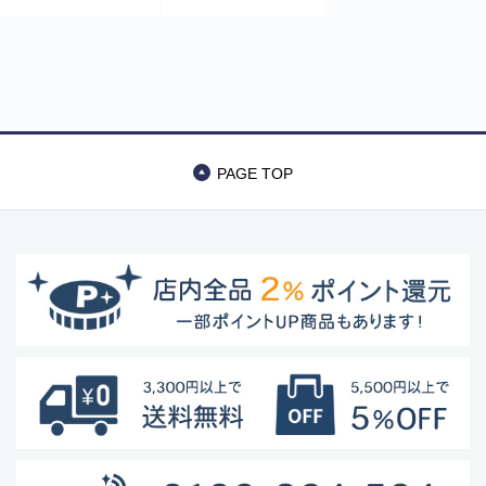
品 照明
PSE認証 ワークラ
イト キャンプ ア
バッグ・カート
ウトドア
美容
アパレル
PAGE TOP
アクセサリー
アウトドア
健康・フィットネス
防災用品・保存食品
家電
ガーデニング
おもちゃ・ホビー