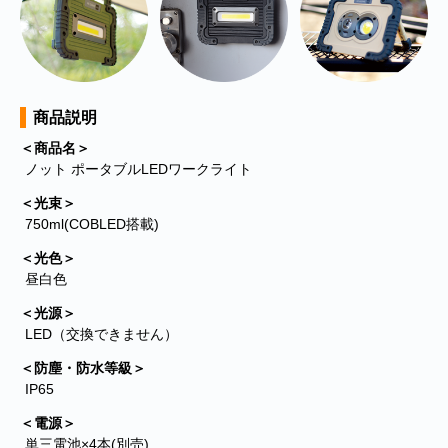
の偽のEメールが届くというお問い合わせが多数寄せられていま
す。当店で注文をしていないのにこのようなメールが届くなど、身
に覚えのない場合は、メールを開いたり、メール内のリンクをタッ
プしたり絶対にしないようご注意ください。なお、ご不明の場合
は、弊社またはヤマト運輸に直接お問い合わせください。〔 2024
年10月31日(木)〕
商品説明
＜商品名＞
■
**夏期休業日のお知らせ**
2024年8月14日(水)および8月15日(木)は
夏期休業日とさせていただきます。そのため、8月13日(火)14:00か
ノット ポータブルLEDワークライト
ら8月16日(金)14:00の間のご注文分の発送は、8月16日(金)となりま
＜光束＞
す。ご了承のほどお願い申し上げます。
750ml(COBLED搭載)
■Amaricoドッグフード グレインフリー成犬用（レッド）とグレイ
＜光色＞
ンフリー成犬～シニア犬用（ゴールド）が新入荷しました。
昼白色
Amaricoドッグフード
＜光源＞
■
ステイロイヤル グレインフリー ドッグフード
が新たに追加入荷い
LED（交換できません）
たしました。
＜防塵・防水等級＞
輸送遅延のため入荷が遅れておりました。まことに申し訳ございま
せんでした。
IP65
＜電源＞
単三電池×4本(別売)