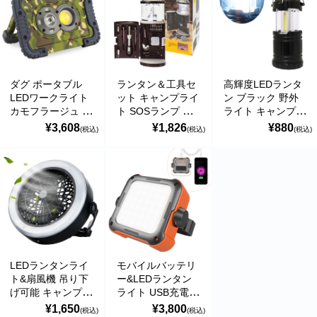
ダグ ポータブル
ランタン＆工具セ
高輝度LEDランタ
LEDワークライト
ット キャンプライ
ン ブラック 野外
カモフラージュ 迷
ト SOSランプ ア
ライト キャンプ
商品カテゴリー
彩柄 LED電球色
ウトドア 防災用品
アウトドア 防災用
¥3,608
¥1,826
¥880
(税込)
(税込)
(税込)
VR-02DWC
夜間作業
品
食品
KISHIMA
ペットフード・グッズ
季節商品
動物モチーフグッズ
LEDランタンライ
モバイルバッテリ
日用品・雑貨
ト&扇風機 吊り下
ー&LEDランタン
げ可能 キャンプ
ライト USB充電
コンテナキャリー
アウトドア 防災用
蓄電池 LEDライト
¥1,650
¥3,800
(税込)
(税込)