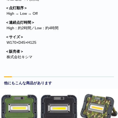
＜点灯順序＞
High → Low → Off
＜連続点灯時間＞
High：約2時間／Low：約4時間
＜サイズ＞
W170×D45×H125
＜販売者＞
株式会社キシマ
他にもこんな商品があります