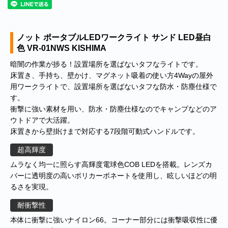
ノット ポータブルLEDワークライト サンド LED昼白
色 VR-01NWS KISHIMA
暗闇の作業が捗る！設置場所を選ばないタフなライトです。
床置き、手持ち、壁かけ、マグネット吸着の使い方4Wayの屋外
用ワークライトで、設置場所を選ばないタフな防水・防塵仕様で
す。
衝撃に強い素材を用い、防水・防塵仕様なのでキャンプなどのア
ウトドアで大活躍。
床置きから壁掛けまで対応する7段階可動式ハンドルです。
超高輝度
ムラなく均一に照らす高輝度電球色COB LEDを搭載。レンズカ
バーに透明度の高いポリカーボネートを使用し、眩しいほどの明
るさを実現。
耐衝撃性
本体に衝撃に強いナイロン66。コーナー部分には衝撃吸収性に優