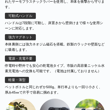
れたサーモプラスチックラバーを使用し、本体を衝撃から守りま
す。
可動式ハンドル
ハンドルは7段階に可動し、床置きから壁掛けまで様々な使用シ
ーンに対応します。
強力マグネット
本体裏側には強力ネオジム磁石を搭載。鉄製のラックや壁面など
に吸着します。
電源・充電不要
■
**年末年始休業日のお知らせ**
誠に勝手ではございますが、2024
停電時や野外でも安心の乾電池タイプ。市販の高容量ニッケル水
年12月31日～2025年1月5日まで休業させていただきます。年内出
素充電池への交換も可能です。（電池は付属しておりません）
荷は12月30日 13:00ご注文分まで、年始は1月6日より開始いたしま
す。休業期間中にいただきましたご注文やお問い合わせ等に関しま
軽量・薄型
しては、1月6日より順次対応させていただきます。お客様にはご不
ペットボトルと同じわずか500g。単行本よりも一回り小さく、
便をおかけ致しますが、何卒ご了承くださいますようお願い申し上
厚み45㎜で片手で容易に掴めます。
げます。
■
**当店を騙る不審なメールにご注意ください**
発信元がヤマト運輸
であるかのように装い、「Marco-Line」からの荷物が配送される旨