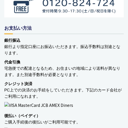
ベビーおもちゃ・子供用品
賞味期限間近・訳あり大特価
お支払い方法
直輸入品
銀行振込
商品一覧
銀行より指定口座にお振込いただきます。振込手数料は別途とな
ります。
ブランドから探す
代金引換
宅急便での配達となるため、お住まいの地域により送料が異なり
MESH ジュエリー
ます。また別途手数料が必要となります。
Bellini バッグ(イタリア)
クレジット決済
PC上での決済のお手続をしていただきます。下記のカード会社が
alico バルサミコ酢
ご利用になれます。
TEJAKULA 塩
後払い（ペイディ）
ムーミン
ご購入手続後の後払いがご利用可能です。