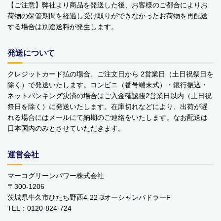
【ご注意】弊社より商品を発送した後、お客様のご都合によりお
￥0 ～￥999
荷物の保管期間を経過し受け取りができなかったお荷物を再配送
する場合は別途送料が発生します。
￥1,000 ～￥1,999
￥2,000 ～￥2,999
発送について
￥3,000 ～￥3,999
クレジットカード払の場合、ご注文日から 2営業日（土日祝祭日を
除く）で発送いたします。コンビニ（番号端末式）・銀行振込・
￥4,000 ～￥4,999
ネットバンキング決済の場合はご入金確認後2営業日以内（土日祝
祭日を除く）に発送いたします。在庫切れなどにより、出荷が遅
￥5,000 ～￥9,999
れる場合にはメールにて納期のご連絡をいたします。なお配送は
日本国内のみとさせていただきます。
￥10,000～
運営会社
ご利用案内
お問い合わせ
カテゴリ一覧
マーコグリーンパワー株式会社
〒300-1206
個人情報の取り扱いについて
特定商取引法に関する表示
茨城県牛久市ひたち野西4-22-3オーシャンパドラーF
TEL：0120-824-724