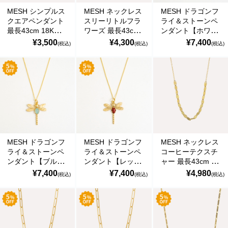
MESH シンプルス
MESH ネックレス
MESH ドラゴンフ
クエアペンダント
スリーリトルフラ
ライ＆ストーンペ
最長43cm 18Kゴ
ワーズ 最長43cm
ンダント【ホワイ
ールドコート シル
18Kゴールドコー
ト】最長43cm
¥3,500
¥4,300
¥7,400
(税込)
(税込)
(税込)
バー925 ポルトガ
ト シルバー925 ポ
18Kゴールドコー
ル直輸入
ルトガル直輸入
ト シルバー925 ポ
COL00P1 Gold
COL0192F Gold
ルトガル直輸入
Necklace
Necklace
COL0176 Gold
Necklace
MESH ドラゴンフ
MESH ドラゴンフ
MESH ネックレス
ライ＆ストーンペ
ライ＆ストーンペ
コーヒーテクスチ
ンダント【ブル
ンダント【レッ
ャー 最長43cm シ
ー】最長43cm
ド】最長43cm
ルバー925 18Kゴ
¥7,400
¥7,400
¥4,980
(税込)
(税込)
(税込)
18Kゴールドコー
18Kゴールドコー
ールドコート ポル
ト シルバー925 ポ
ト シルバー925 ポ
トガル直輸入
ルトガル直輸入
ルトガル直輸入
COL330L Gold
COL0176 Gold
COL0176 Gold
Necklace
Necklace
Necklace