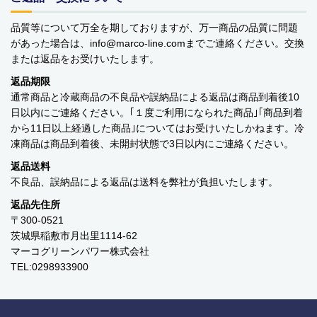
運営会社
品質等について万全を期しておりますが、万一商品の品質に問題
マーコグリーンパワー株式会社
があった場合は、info
marco-line.com
までご連絡ください。交換
または返品をお受けいたします。
Marco Green Power アメリカ工場
返品期限
通常商品と冷蔵商品の不良品や誤納品による返品は商品到着後10
日以内にご連絡ください。｢１度ご利用になられた商品｣｢商品到着
から11日以上経過した商品｣についてはお受けいたしかねます。冷
凍商品は商品到着後、未開封状態で3日以内にご連絡ください。
返品送料
不良品、誤納品による返品は送料を弊社が負担いたします。
返品先住所
〒300-0521
茨城県稲敷市月出里1114-62
マーコグリーンパワー株式会社
TEL:0298933900
関連会社