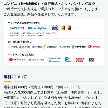
コンビニ（番号端末式）・銀行振込・ネットバンキング決済
YOPE
ご希望のお支払方法をご選択の上、ご入金をお願いいたします。
ご入金確認後、商品を発送させていただきます。
kusuguru Japan
noa family
MARNA マーナ
DULTON ダルトン
nailmatic
sonnet
送料について
橋本クロス
通常送料 600円（北海道＋300円、沖縄＋1,000円）
国際貿易 KB
商品購入 3,300円以上で送料無料（北海道・沖縄を除く）。但し、
一部商品につきましては、別途料金がかかる場合がございます。
価格から探す
【ご注意】弊社より商品を発送した後、お客様のご都合によりお