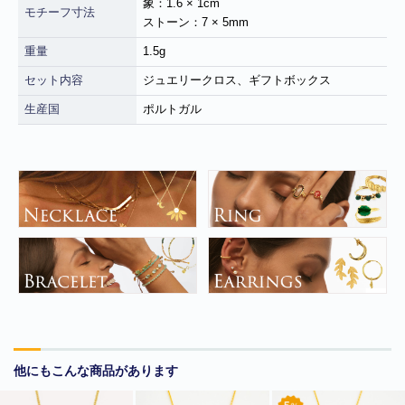
象：1.6 × 1cm
モチーフ寸法
ストーン：7 × 5mm
重量
1.5g
セット内容
ジュエリークロス、ギフトボックス
生産国
ポルトガル
■
**年末年始休業日のお知らせ**
誠に勝手ではございますが、2024
年12月31日～2025年1月5日まで休業させていただきます。年内出
荷は12月30日 13:00ご注文分まで、年始は1月6日より開始いたしま
す。休業期間中にいただきましたご注文やお問い合わせ等に関しま
しては、1月6日より順次対応させていただきます。お客様にはご不
便をおかけ致しますが、何卒ご了承くださいますようお願い申し上
げます。
他にもこんな商品があります
■
**当店を騙る不審なメールにご注意ください**
発信元がヤマト運輸
であるかのように装い、「Marco-Line」からの荷物が配送される旨