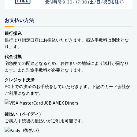
ベビーおもちゃ・子供用品
賞味期限間近・訳あり大特価
お支払い方法
直輸入品
銀行振込
銀行より指定口座にお振込いただきます。振込手数料は別途とな
商品一覧
ります。
代金引換
ブランドから探す
宅急便での配達となるため、お住まいの地域により送料が異なり
ます。また別途手数料が必要となります。
MESH ジュエリー
クレジット決済
PC上での決済のお手続をしていただきます。下記のカード会社が
Bellini バッグ(イタリア)
ご利用になれます。
alico バルサミコ酢
後払い（ペイディ）
TEJAKULA 塩
ご購入手続後の後払いがご利用可能です。
ムーミン