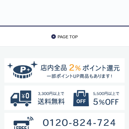
Gold Necklace
バッグ・カート
美容
アパレル
PAGE TOP
アクセサリー
アウトドア
健康・フィットネス
防災用品・保存食品
家電
ガーデニング
おもちゃ・ホビー