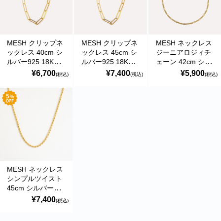
MESH クリップネ
MESH クリップネ
MESH ネックレス
ックレス 40cm シ
ックレス 45cm シ
ジーニアロジィチ
ルバー925 18Kゴ
ルバー925 18Kゴ
ェーン 42cm シル
ールドコート ポル
ールドコート ポル
バー925 18Kゴー
¥6,700
¥7,400
¥5,900
(税込)
(税込)
(税込)
トガル直輸入
トガル直輸入
ルドコート ポルト
商品カテゴリー
VOL0026 Gold
VOL0026 Gold
ガル直輸入
Necklace
Necklace
COL0367 Gold
食品
Necklace
ペットフード・グッズ
季節商品
MESH ネックレス
動物モチーフグッズ
シンプルツイスト
45cm シルバー
日用品・雑貨
925 18Kゴールド
¥7,400
(税込)
コート ポルトガル
コンテナキャリー
直輸入 VOL0032