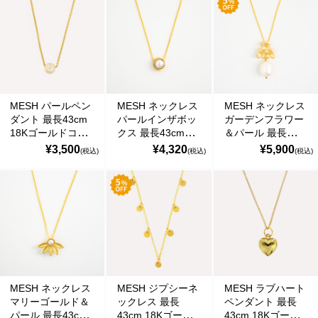
の偽のEメールが届くというお問い合わせが多数寄せられていま
す。当店で注文をしていないのにこのようなメールが届くなど、身
に覚えのない場合は、メールを開いたり、メール内のリンクをタッ
プしたり絶対にしないようご注意ください。なお、ご不明の場合
は、弊社またはヤマト運輸に直接お問い合わせください。〔 2024
年10月31日(木)〕
■
**夏期休業日のお知らせ**
2024年8月14日(水)および8月15日(木)は
MESH パールペン
MESH ネックレス
MESH ネックレス
夏期休業日とさせていただきます。そのため、8月13日(火)14:00か
ダント 最長43cm
パールインザボッ
ガーデンフラワー
18Kゴールドコー
クス 最長43cm
＆パール 最長
ら8月16日(金)14:00の間のご注文分の発送は、8月16日(金)となりま
ト シルバー925 ポ
18Kゴールドコー
43cm 18Kゴール
す。ご了承のほどお願い申し上げます。
¥3,500
¥4,320
¥5,900
(税込)
(税込)
(税込)
ルトガル直輸入
ト シルバー925 ポ
ドコート シルバー
COL0130 Gold
ルトガル直輸入
925 ポルトガル直
■Amaricoドッグフード グレインフリー成犬用（レッド）とグレイ
Necklace
COL0130PC Gold
輸入 COL0095
ンフリー成犬～シニア犬用（ゴールド）が新入荷しました。
Necklace
Gold Necklace
Amaricoドッグフード
■
ステイロイヤル グレインフリー ドッグフード
が新たに追加入荷い
たしました。
輸送遅延のため入荷が遅れておりました。まことに申し訳ございま
せんでした。
MESH ネックレス
MESH ジプシーネ
MESH ラブハート
マリーゴールド＆
ックレス 最長
ペンダント 最長
パール 最長43cm
43cm 18Kゴール
43cm 18Kゴール