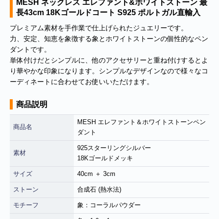
MESH ネックレス エレファント&ホワイトストーン 最
長43cm 18Kゴールドコート S925 ポルトガル直輸入
プレミアム素材を手作業で仕上げられたジュエリーです。
力、安定、知恵を象徴する象とホワイトストーンの個性的なペン
ダントです。
単体付けだとシンプルに、他のアクセサリーと重ね付けするとよ
り華やかな印象になります。シンプルなデザインなので様々なコ
ーディネートに合わせてお使いいただけます。
商品説明
MESH エレファント＆ホワイトストーンペン
商品名
ダント
925スターリングシルバー
素材
18Kゴールドメッキ
サイズ
40cm ＋ 3cm
ストーン
合成石 (熱水法)
モチーフ
象：コーラルパウダー