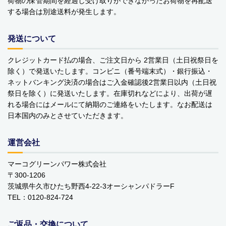
荷物の保管期間を経過し受け取りができなかったお荷物を再配送
￥0 ～￥999
する場合は別途送料が発生します。
￥1,000 ～￥1,999
発送について
￥2,000 ～￥2,999
クレジットカード払の場合、ご注文日から 2営業日（土日祝祭日を
除く）で発送いたします。コンビニ（番号端末式）・銀行振込・
￥3,000 ～￥3,999
ネットバンキング決済の場合はご入金確認後2営業日以内（土日祝
祭日を除く）に発送いたします。在庫切れなどにより、出荷が遅
￥4,000 ～￥4,999
れる場合にはメールにて納期のご連絡をいたします。なお配送は
日本国内のみとさせていただきます。
￥5,000 ～￥9,999
￥10,000～
運営会社
マーコグリーンパワー株式会社
〒300-1206
ご利用案内
お問い合わせ
カテゴリ一覧
茨城県牛久市ひたち野西4-22-3オーシャンパドラーF
個人情報の取り扱いについて
特定商取引法に関する表示
TEL：0120-824-724
ご返品・交換について