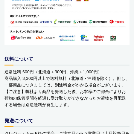
YOPE
kusuguru Japan
noa family
MARNA マーナ
DULTON ダルトン
送料について
nailmatic
通常送料 600円（北海道＋300円、沖縄＋1,000円）
商品購入 3,300円以上で送料無料（北海道・沖縄を除く）。但し、
sonnet
一部商品につきましては、別途料金がかかる場合がございます。
【ご注意】弊社より商品を発送した後、お客様のご都合によりお
橋本クロス
荷物の保管期間を経過し受け取りができなかったお荷物を再配送
する場合は別途送料が発生します。
国際貿易 KB
発送について
価格から探す
クレジットカード払の場合、ご注文日から 2営業日（土日祝祭日を