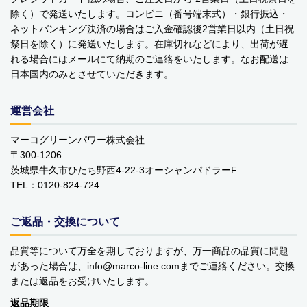
￥0 ～￥999
除く）で発送いたします。コンビニ（番号端末式）・銀行振込・
ネットバンキング決済の場合はご入金確認後2営業日以内（土日祝
￥1,000 ～￥1,999
祭日を除く）に発送いたします。在庫切れなどにより、出荷が遅
れる場合にはメールにて納期のご連絡をいたします。なお配送は
￥2,000 ～￥2,999
日本国内のみとさせていただきます。
￥3,000 ～￥3,999
運営会社
￥4,000 ～￥4,999
マーコグリーンパワー株式会社
〒300-1206
￥5,000 ～￥9,999
茨城県牛久市ひたち野西4-22-3オーシャンパドラーF
TEL：0120-824-724
￥10,000～
ご返品・交換について
ご利用案内
お問い合わせ
カテゴリ一覧
品質等について万全を期しておりますが、万一商品の品質に問題
個人情報の取り扱いについて
特定商取引法に関する表示
があった場合は、info
marco-line.com
までご連絡ください。交換
または返品をお受けいたします。
返品期限