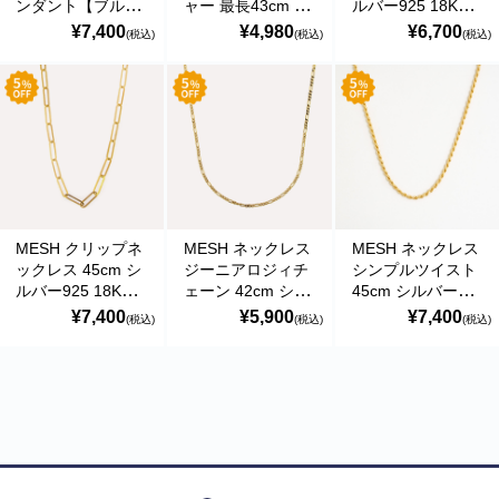
ンダント【ブル
ャー 最長43cm シ
ルバー925 18Kゴ
ー】最長43cm
ルバー925 18Kゴ
ールドコート ポル
¥7,400
¥4,980
¥6,700
(税込)
(税込)
(税込)
18Kゴールドコー
ールドコート ポル
トガル直輸入
ト シルバー925 ポ
トガル直輸入
VOL0026 Gold
ルトガル直輸入
COL330L Gold
Necklace
COL0176 Gold
Necklace
Necklace
商品カテゴリー
食品
MESH クリップネ
MESH ネックレス
MESH ネックレス
ックレス 45cm シ
ジーニアロジィチ
シンプルツイスト
ペットフード・グッズ
ルバー925 18Kゴ
ェーン 42cm シル
45cm シルバー
ールドコート ポル
バー925 18Kゴー
925 18Kゴールド
¥7,400
¥5,900
¥7,400
(税込)
(税込)
(税込)
トガル直輸入
ルドコート ポルト
コート ポルトガル
季節商品
VOL0026 Gold
ガル直輸入
直輸入 VOL0032
Necklace
COL0367 Gold
Gold Necklace
動物モチーフグッズ
Necklace
日用品・雑貨
コンテナキャリー