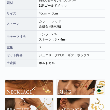
925スターリングシルバー
素材
18Kゴールドメッキ
サイズ
40cm ＋ 3cm
カラー：レッド
ストーン
合成石 (熱水法)
トンボ：2.3cm
モチーフ寸法
ストーン：6 × 4mm
重量
3g
セット内容
ジュエリークロス、ギフトボックス
■
**年末年始休業日のお知らせ**
誠に勝手ではございますが、2024
生産国
ポルトガル
年12月31日～2025年1月5日まで休業させていただきます。年内出
荷は12月30日 13:00ご注文分まで、年始は1月6日より開始いたしま
す。休業期間中にいただきましたご注文やお問い合わせ等に関しま
しては、1月6日より順次対応させていただきます。お客様にはご不
便をおかけ致しますが、何卒ご了承くださいますようお願い申し上
げます。
■
**当店を騙る不審なメールにご注意ください**
発信元がヤマト運輸
であるかのように装い、「Marco-Line」からの荷物が配送される旨