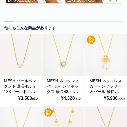
の偽のEメールが届くというお問い合わせが多数寄せられていま
す。当店で注文をしていないのにこのようなメールが届くなど、身
に覚えのない場合は、メールを開いたり、メール内のリンクをタッ
プしたり絶対にしないようご注意ください。なお、ご不明の場合
は、弊社またはヤマト運輸に直接お問い合わせください。〔 2024
他にもこんな商品があります
年10月31日(木)〕
■
**夏期休業日のお知らせ**
2024年8月14日(水)および8月15日(木)は
夏期休業日とさせていただきます。そのため、8月13日(火)14:00か
ら8月16日(金)14:00の間のご注文分の発送は、8月16日(金)となりま
す。ご了承のほどお願い申し上げます。
■Amaricoドッグフード グレインフリー成犬用（レッド）とグレイ
ンフリー成犬～シニア犬用（ゴールド）が新入荷しました。
MESH パールペン
MESH ネックレス
MESH ネックレス
Amaricoドッグフード
ダント 最長43cm
パールインザボッ
ガーデンフラワー
18Kゴールドコー
クス 最長43cm
＆パール 最長
■
ステイロイヤル グレインフリー ドッグフード
が新たに追加入荷い
ト シルバー925 ポ
18Kゴールドコー
43cm 18Kゴール
¥3,500
¥4,320
¥5,900
たしました。
(税込)
(税込)
(税込)
ルトガル直輸入
ト シルバー925 ポ
ドコート シルバー
輸送遅延のため入荷が遅れておりました。まことに申し訳ございま
COL0130 Gold
ルトガル直輸入
925 ポルトガル直
せんでした。
Necklace
COL0130PC Gold
輸入 COL0095
Necklace
Gold Necklace