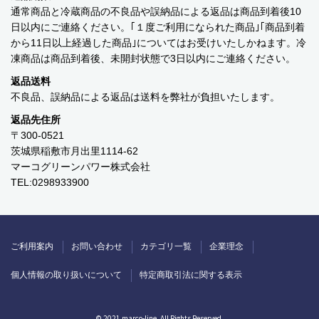
運営会社
通常商品と冷蔵商品の不良品や誤納品による返品は商品到着後10
日以内にご連絡ください。｢１度ご利用になられた商品｣｢商品到着
マーコグリーンパワー株式会社
から11日以上経過した商品｣についてはお受けいたしかねます。冷
凍商品は商品到着後、未開封状態で3日以内にご連絡ください。
Marco Green Power アメリカ工場
返品送料
不良品、誤納品による返品は送料を弊社が負担いたします。
返品先住所
〒300-0521
茨城県稲敷市月出里1114-62
マーコグリーンパワー株式会社
TEL:0298933900
ご利用案内
お問い合わせ
カテゴリ一覧
企業理念
個人情報の取り扱いについて
特定商取引法に関する表示
関連会社
© 2021 marco-line. All Rights Reserved.