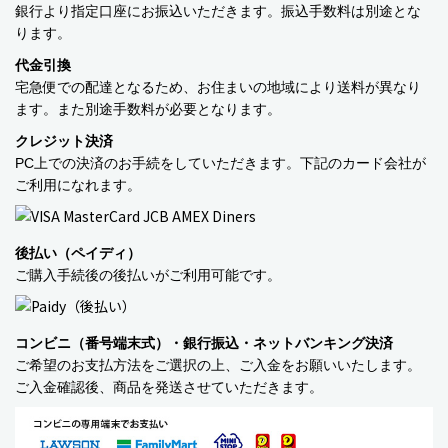
銀行より指定口座にお振込いただきます。振込手数料は別途とな
ベビーおもちゃ・子供用品
ります。
賞味期限間近・訳あり大特価
代金引換
宅急便での配達となるため、お住まいの地域により送料が異なり
直輸入品
ます。また別途手数料が必要となります。
クレジット決済
商品一覧
PC上での決済のお手続をしていただきます。下記のカード会社が
ご利用になれます。
ブランドから探す
MESH ジュエリー
後払い（ペイディ）
ご購入手続後の後払いがご利用可能です。
Bellini バッグ(イタリア)
alico バルサミコ酢
コンビニ（番号端末式）・銀行振込・ネットバンキング決済
ご希望のお支払方法をご選択の上、ご入金をお願いいたします。
TEJAKULA 塩
ご入金確認後、商品を発送させていただきます。
ムーミン