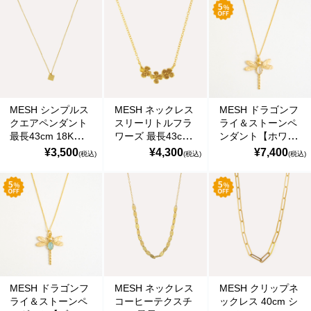
Gold Necklace
Gold Necklace
Gold Necklace
MESH シンプルス
MESH ネックレス
MESH ドラゴンフ
クエアペンダント
スリーリトルフラ
ライ＆ストーンペ
最長43cm 18Kゴ
ワーズ 最長43cm
ンダント【ホワイ
ールドコート シル
18Kゴールドコー
ト】最長43cm
¥3,500
¥4,300
¥7,400
(税込)
(税込)
(税込)
バー925 ポルトガ
ト シルバー925 ポ
18Kゴールドコー
ル直輸入
ルトガル直輸入
ト シルバー925 ポ
COL00P1 Gold
COL0192F Gold
ルトガル直輸入
Necklace
Necklace
COL0176 Gold
Necklace
MESH ドラゴンフ
MESH ネックレス
MESH クリップネ
ライ＆ストーンペ
コーヒーテクスチ
ックレス 40cm シ