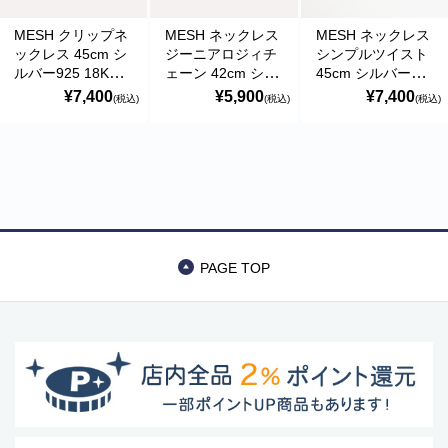
MESH クリップネ
MESH ネックレス
MESH ネックレス
ックレス 45cm シ
ジーニアロジィチ
シンプルツイスト
ルバー925 18Kゴ
ェーン 42cm シル
45cm シルバー
ールドコート ポル
バー925 18Kゴー
925 18Kゴールド
¥7,400
¥5,900
¥7,400
(税込)
(税込)
(税込)
トガル直輸入
ルドコート ポルト
コート ポルトガル
VOL0026 Gold
ガル直輸入
直輸入 VOL0032
Necklace
COL0367 Gold
Gold Necklace
商品カテゴリー
Necklace
食品
ペットフード・グッズ
PAGE TOP
季節商品
動物モチーフグッズ
日用品・雑貨
コンテナキャリー