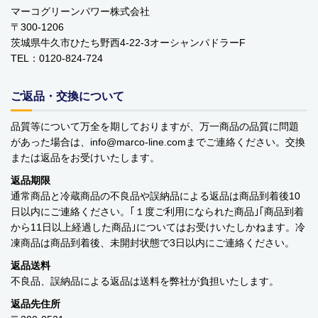
￥0 ～￥999
マーコグリーンパワー株式会社
〒300-1206
￥1,000 ～￥1,999
茨城県牛久市ひたち野西4-22-3オーシャンパドラーF
TEL：0120-824-724
￥2,000 ～￥2,999
ご返品・交換について
￥3,000 ～￥3,999
品質等について万全を期しておりますが、万一商品の品質に問題
￥4,000 ～￥4,999
があった場合は、info
marco-line.com
までご連絡ください。交換
または返品をお受けいたします。
￥5,000 ～￥9,999
返品期限
通常商品と冷蔵商品の不良品や誤納品による返品は商品到着後10
￥10,000～
日以内にご連絡ください。｢１度ご利用になられた商品｣｢商品到着
から11日以上経過した商品｣についてはお受けいたしかねます。冷
凍商品は商品到着後、未開封状態で3日以内にご連絡ください。
ご利用案内
お問い合わせ
カテゴリ一覧
返品送料
個人情報の取り扱いについて
特定商取引法に関する表示
不良品、誤納品による返品は送料を弊社が負担いたします。
返品先住所