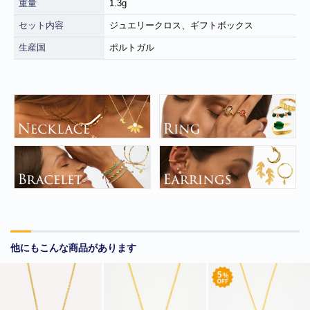
重量
1.3g
セット内容
ジュエリークロス、ギフトボックス
生産国
ポルトガル
■
**年末年始休業日のお知らせ**
誠に勝手ではございますが、2024
年12月31日～2025年1月5日まで休業させていただきます。年内出
荷は12月30日 13:00ご注文分まで、年始は1月6日より開始いたしま
す。休業期間中にいただきましたご注文やお問い合わせ等に関しま
しては、1月6日より順次対応させていただきます。お客様にはご不
便をおかけ致しますが、何卒ご了承くださいますようお願い申し上
他にもこんな商品があります
げます。
■
**当店を騙る不審なメールにご注意ください**
発信元がヤマト運輸
であるかのように装い、「Marco-Line」からの荷物が配送される旨