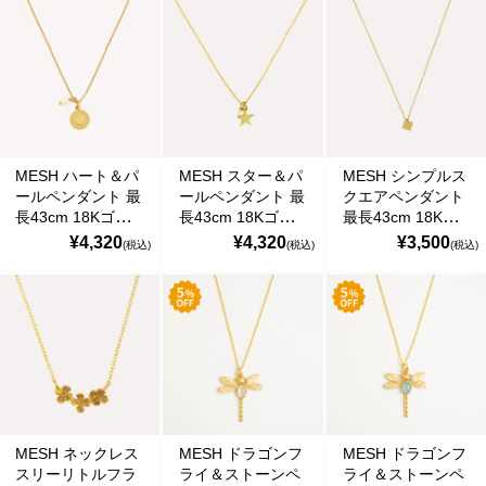
ルトガル直輸入
輸入
輸入 COL337
COL0147 Gold
COL0146GYM
Gold Necklace
Necklace
Gold Necklace
MESH ハート＆パ
MESH スター＆パ
MESH シンプルス
ールペンダント 最
ールペンダント 最
クエアペンダント
長43cm 18Kゴー
長43cm 18Kゴー
最長43cm 18Kゴ
ルドコート シルバ
ルドコート シルバ
ールドコート シル
¥4,320
¥4,320
¥3,500
(税込)
(税込)
(税込)
ー925 ポルトガル
ー925 ポルトガル
バー925 ポルトガ
直輸入 COL0014
直輸入 COL0014
ル直輸入
Gold Necklace
Gold Necklace
COL00P1 Gold
Necklace
MESH ネックレス
MESH ドラゴンフ
MESH ドラゴンフ
スリーリトルフラ
ライ＆ストーンペ
ライ＆ストーンペ