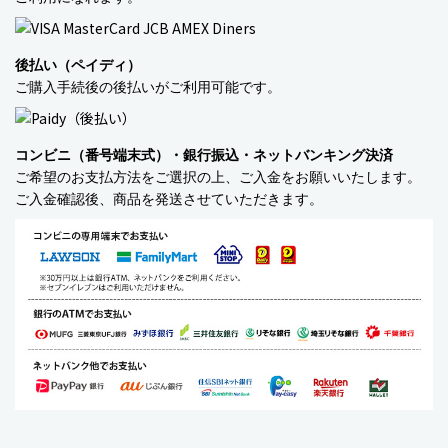
ベビーおもちゃ・子供用品
賞味期限間近・訳あり大特価
後払い（ペイディ）
ご購入手続後の後払いがご利用可能です。
直輸入品
商品一覧
コンビニ（番号端末式）・銀行振込・ネットバンキング決済
ご希望のお支払方法をご選択の上、ご入金をお願いいたします。
ご入金確認後、商品を発送させていただきます。
ブランドから探す
MESH ジュエリー
Bellini バッグ(イタリア)
alico バルサミコ酢
TEJAKULA 塩
ムーミン