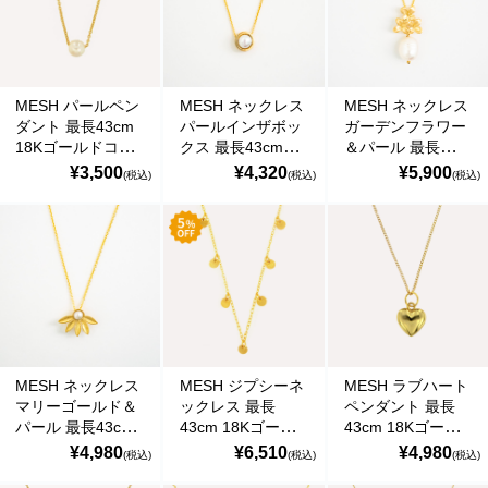
の偽のEメールが届くというお問い合わせが多数寄せられていま
す。当店で注文をしていないのにこのようなメールが届くなど、身
に覚えのない場合は、メールを開いたり、メール内のリンクをタッ
プしたり絶対にしないようご注意ください。なお、ご不明の場合
は、弊社またはヤマト運輸に直接お問い合わせください。〔 2024
MESH パールペン
MESH ネックレス
MESH ネックレス
年10月31日(木)〕
ダント 最長43cm
パールインザボッ
ガーデンフラワー
18Kゴールドコー
クス 最長43cm
＆パール 最長
■
**夏期休業日のお知らせ**
2024年8月14日(水)および8月15日(木)は
ト シルバー925 ポ
18Kゴールドコー
43cm 18Kゴール
¥3,500
¥4,320
¥5,900
(税込)
(税込)
(税込)
夏期休業日とさせていただきます。そのため、8月13日(火)14:00か
ルトガル直輸入
ト シルバー925 ポ
ドコート シルバー
ら8月16日(金)14:00の間のご注文分の発送は、8月16日(金)となりま
COL0130 Gold
ルトガル直輸入
925 ポルトガル直
す。ご了承のほどお願い申し上げます。
Necklace
COL0130PC Gold
輸入 COL0095
Necklace
Gold Necklace
■Amaricoドッグフード グレインフリー成犬用（レッド）とグレイ
ンフリー成犬～シニア犬用（ゴールド）が新入荷しました。
Amaricoドッグフード
■
ステイロイヤル グレインフリー ドッグフード
が新たに追加入荷い
たしました。
MESH ネックレス
MESH ジプシーネ
MESH ラブハート
輸送遅延のため入荷が遅れておりました。まことに申し訳ございま
マリーゴールド＆
ックレス 最長
ペンダント 最長
せんでした。
パール 最長43cm
43cm 18Kゴール
43cm 18Kゴール
18Kゴールドコー
ドコート シルバー
ドコート シルバー
¥4,980
¥6,510
¥4,980
(税込)
(税込)
(税込)
ト シルバー925 ポ
925 ポルトガル直
925 ポルトガル直