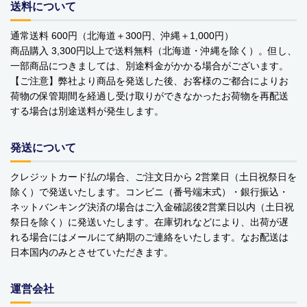
送料について
YOPE
通常送料 600円（北海道＋300円、沖縄＋1,000円）
kusuguru Japan
商品購入 3,300円以上で送料無料（北海道・沖縄を除く）。但し、
一部商品につきましては、別途料金がかかる場合がございます。
noa family
【ご注意】弊社より商品を発送した後、お客様のご都合によりお
荷物の保管期間を経過し受け取りができなかったお荷物を再配送
MARNA マーナ
する場合は別途送料が発生します。
DULTON ダルトン
発送について
nailmatic
クレジットカード払の場合、ご注文日から 2営業日（土日祝祭日を
除く）で発送いたします。コンビニ（番号端末式）・銀行振込・
sonnet
ネットバンキング決済の場合はご入金確認後2営業日以内（土日祝
祭日を除く）に発送いたします。在庫切れなどにより、出荷が遅
橋本クロス
れる場合にはメールにて納期のご連絡をいたします。なお配送は
日本国内のみとさせていただきます。
国際貿易 KB
価格から探す
運営会社