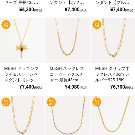
ワーズ 最長43cm
ンダント【ホワイ
ンダント【ブル
18Kゴールドコー
ト】最長43cm
ー】最長43cm
¥4,300
¥7,400
¥7,400
(税込)
(税込)
(税込)
ト シルバー925 ポ
18Kゴールドコー
18Kゴールドコー
ルトガル直輸入
ト シルバー925 ポ
ト シルバー925 ポ
COL0192F Gold
ルトガル直輸入
ルトガル直輸入
Necklace
COL0176 Gold
COL0176 Gold
Necklace
Necklace
MESH ドラゴンフ
MESH ネックレス
MESH クリップネ
ライ＆ストーンペ
コーヒーテクスチ
ックレス 40cm シ
ンダント【レッ
ャー 最長43cm シ
ルバー925 18Kゴ
ド】最長43cm
ルバー925 18Kゴ
ールドコート ポル
¥7,400
¥4,980
¥6,700
(税込)
(税込)
(税込)
18Kゴールドコー
ールドコート ポル
トガル直輸入
ト シルバー925 ポ
トガル直輸入
VOL0026 Gold
ルトガル直輸入
COL330L Gold
Necklace
COL0176 Gold
Necklace
Necklace