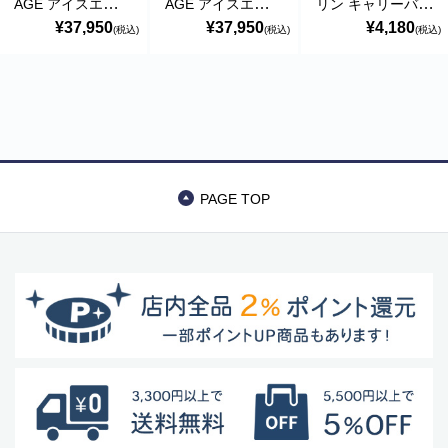
AGE アイスエイジ
AGE アイスエイジ
リン キャリーバッ
クーラーボックス
クーラーボックス
グ 32L イエロー
¥37,950
¥37,950
¥4,180
(税込)
(税込)
(税込)
42.6L タン 45QT
42.6L チャコール
折りたたみ
Curiace キュリア
45QT Curiace キ
ス
ュリアス
PAGE TOP