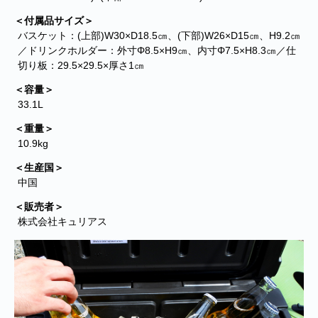
の偽のEメールが届くというお問い合わせが多数寄せられていま
す。当店で注文をしていないのにこのようなメールが届くなど、身
＜付属品サイズ＞
に覚えのない場合は、メールを開いたり、メール内のリンクをタッ
バスケット：(上部)W30×D18.5㎝、(下部)W26×D15㎝、H9.2㎝
プしたり絶対にしないようご注意ください。なお、ご不明の場合
／ドリンクホルダー：外寸Φ8.5×H9㎝、内寸Φ7.5×H8.3㎝／仕
は、弊社またはヤマト運輸に直接お問い合わせください。〔 2024
切り板：29.5×29.5×厚さ1㎝
年10月31日(木)〕
＜容量＞
33.1L
■
**夏期休業日のお知らせ**
2024年8月14日(水)および8月15日(木)は
夏期休業日とさせていただきます。そのため、8月13日(火)14:00か
＜重量＞
ら8月16日(金)14:00の間のご注文分の発送は、8月16日(金)となりま
10.9kg
す。ご了承のほどお願い申し上げます。
＜生産国＞
■Amaricoドッグフード グレインフリー成犬用（レッド）とグレイ
中国
ンフリー成犬～シニア犬用（ゴールド）が新入荷しました。
Amaricoドッグフード
＜販売者＞
株式会社キュリアス
■
ステイロイヤル グレインフリー ドッグフード
が新たに追加入荷い
たしました。
輸送遅延のため入荷が遅れておりました。まことに申し訳ございま
せんでした。