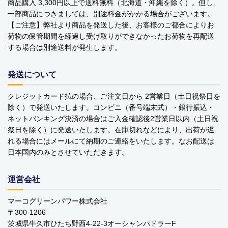
商品購入 3,300円以上で送料無料（北海道・沖縄を除く）。但し、
ベビーおもちゃ・子供用品
一部商品につきましては、別途料金がかかる場合がございます。
【ご注意】弊社より商品を発送した後、お客様のご都合によりお
賞味期限間近・訳あり大特価
荷物の保管期間を経過し受け取りができなかったお荷物を再配送
する場合は別途送料が発生します。
直輸入品
発送について
商品一覧
クレジットカード払の場合、ご注文日から 2営業日（土日祝祭日を
ブランドから探す
除く）で発送いたします。コンビニ（番号端末式）・銀行振込・
ネットバンキング決済の場合はご入金確認後2営業日以内（土日祝
MESH ジュエリー
祭日を除く）に発送いたします。在庫切れなどにより、出荷が遅
れる場合にはメールにて納期のご連絡をいたします。なお配送は
Bellini バッグ(イタリア)
日本国内のみとさせていただきます。
alico バルサミコ酢
運営会社
TEJAKULA 塩
マーコグリーンパワー株式会社
〒300-1206
ムーミン
茨城県牛久市ひたち野西4-22-3オーシャンパドラーF