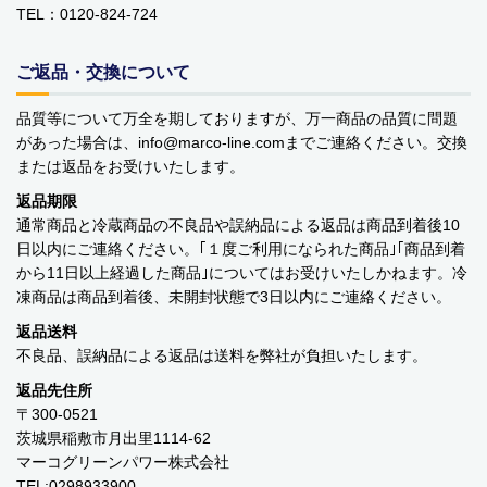
TEL：0120-824-724
YOPE
kusuguru Japan
ご返品・交換について
noa family
品質等について万全を期しておりますが、万一商品の品質に問題
があった場合は、info
marco-line.com
までご連絡ください。交換
MARNA マーナ
または返品をお受けいたします。
返品期限
DULTON ダルトン
通常商品と冷蔵商品の不良品や誤納品による返品は商品到着後10
日以内にご連絡ください。｢１度ご利用になられた商品｣｢商品到着
nailmatic
から11日以上経過した商品｣についてはお受けいたしかねます。冷
凍商品は商品到着後、未開封状態で3日以内にご連絡ください。
sonnet
返品送料
橋本クロス
不良品、誤納品による返品は送料を弊社が負担いたします。
返品先住所
国際貿易 KB
〒300-0521
茨城県稲敷市月出里1114-62
価格から探す
マーコグリーンパワー株式会社
TEL:0298933900