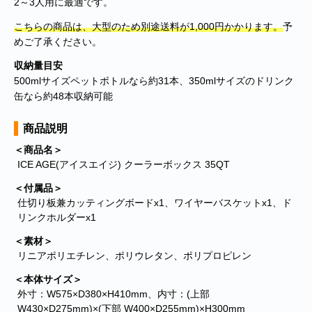
2～3人用に最適です。
こちらの商品は、大型のため別途送料が1,000円かかります。
予
めご了承ください。
収納量目安
500mlサイズペットボトルなら約31本、350mlサイズのドリンク
缶なら約48本収納可能
商品説明
＜商品名＞
ICE AGE(アイスエイジ) クーラーボックス 35QT
■
**年末年始休業日のお知らせ**
誠に勝手ではございますが、2024
＜付属品＞
年12月31日～2025年1月5日まで休業させていただきます。年内出
仕切り板兼カッティングボードx1、ワイヤーバスケットx1、ド
荷は12月30日 13:00ご注文分まで、年始は1月6日より開始いたしま
リンクホルダーx1
す。休業期間中にいただきましたご注文やお問い合わせ等に関しま
しては、1月6日より順次対応させていただきます。お客様にはご不
＜素材＞
便をおかけ致しますが、何卒ご了承くださいますようお願い申し上
リニアポリエチレン、ポリウレタン、ポリプロピレン
げます。
＜本体サイズ＞
■
**当店を騙る不審なメールにご注意ください**
発信元がヤマト運輸
外寸：W575×D380×H410mm、内寸：(上部
であるかのように装い、「Marco-Line」からの荷物が配送される旨
W430×D275mm)×(下部 W400×D255mm)×H300mm