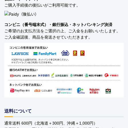
ご購入手続後の後払いがご利用可能です。
バッグ・カート
美容
コンビニ（番号端末式）・銀行振込・ネットバンキング決済
ご希望のお支払方法をご選択の上、ご入金をお願いいたします。
アパレル
ご入金確認後、商品を発送させていただきます。
アクセサリー
アウトドア
健康・フィットネス
防災用品・保存食品
家電
ガーデニング
送料について
おもちゃ・ホビー
通常送料 600円（北海道＋300円、沖縄＋1,000円）