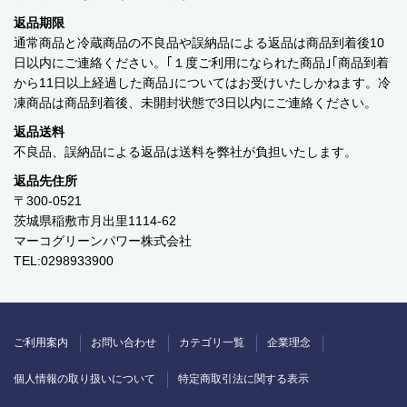
返品期限
バッグ・カート
通常商品と冷蔵商品の不良品や誤納品による返品は商品到着後10
日以内にご連絡ください。｢１度ご利用になられた商品｣｢商品到着
美容
から11日以上経過した商品｣についてはお受けいたしかねます。冷
凍商品は商品到着後、未開封状態で3日以内にご連絡ください。
アパレル
返品送料
アクセサリー
不良品、誤納品による返品は送料を弊社が負担いたします。
返品先住所
アウトドア
〒300-0521
茨城県稲敷市月出里1114-62
健康・フィットネス
マーコグリーンパワー株式会社
TEL:0298933900
防災用品・保存食品
家電
ご利用案内
お問い合わせ
カテゴリ一覧
企業理念
ガーデニング
個人情報の取り扱いについて
特定商取引法に関する表示
おもちゃ・ホビー