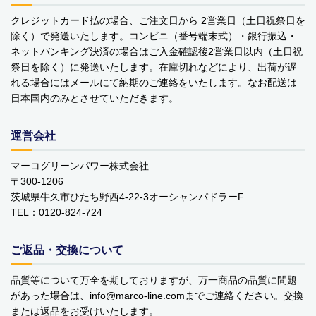
クレジットカード払の場合、ご注文日から 2営業日（土日祝祭日を
除く）で発送いたします。コンビニ（番号端末式）・銀行振込・
ネットバンキング決済の場合はご入金確認後2営業日以内（土日祝
祭日を除く）に発送いたします。在庫切れなどにより、出荷が遅
れる場合にはメールにて納期のご連絡をいたします。なお配送は
日本国内のみとさせていただきます。
商品カテゴリー
運営会社
食品
マーコグリーンパワー株式会社
ペットフード・グッズ
〒300-1206
茨城県牛久市ひたち野西4-22-3オーシャンパドラーF
季節商品
TEL：0120-824-724
動物モチーフグッズ
ご返品・交換について
日用品・雑貨
品質等について万全を期しておりますが、万一商品の品質に問題
があった場合は、info
marco-line.com
までご連絡ください。交換
コンテナキャリー
または返品をお受けいたします。