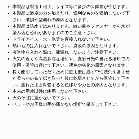
本製品は製造工程上、サイズ等に多少の個体差が生じます。
本製品に過度の力を加えたり、鋭利なものを収納しないで下
さい。破損や型崩れの原因となります。
本製品は防水ではありません。縫い目やファスナーから水が
染み込む恐れがありますのでご注意下さい。
ドライアイス・水・氷等を直接入れないで下さい。
熱いものは入れないで下さい。腐敗の原因となります。
液体物を入れる際は、液漏れしないようご注意下さい。
火気の近くや高温多湿な場所や、直射日光の当たる場所での
使用・保管は避けて下さい。褪色や劣化の原因となります。
長く使用していただくために使用後は必ず中性洗剤を含ませ
た柔らかい布で拭き取った後に乾燥させてから保管して下さ
■
**年末年始休業日のお知らせ**
誠に勝手ではございますが、2024
い。濡れたまま保管すると色移りやカビの原因となります。
年12月31日～2025年1月5日まで休業させていただきます。年内出
本来の用途以外に使用しないで下さい。
荷は12月30日 13:00ご注文分まで、年始は1月6日より開始いたしま
火のそばに置かないで下さい。
す。休業期間中にいただきましたご注文やお問い合わせ等に関しま
ペットやお子様の手の届かない場所で保管して下さい。
しては、1月6日より順次対応させていただきます。お客様にはご不
便をおかけ致しますが、何卒ご了承くださいますようお願い申し上
げます。
■
**当店を騙る不審なメールにご注意ください**
発信元がヤマト運輸
であるかのように装い、「Marco-Line」からの荷物が配送される旨