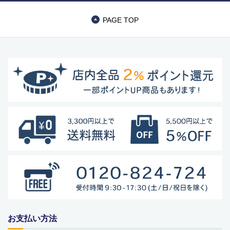
の偽のEメールが届くというお問い合わせが多数寄せられていま
す。当店で注文をしていないのにこのようなメールが届くなど、身
PAGE TOP
に覚えのない場合は、メールを開いたり、メール内のリンクをタッ
プしたり絶対にしないようご注意ください。なお、ご不明の場合
は、弊社またはヤマト運輸に直接お問い合わせください。〔 2024
年10月31日(木)〕
■
**夏期休業日のお知らせ**
2024年8月14日(水)および8月15日(木)は
夏期休業日とさせていただきます。そのため、8月13日(火)14:00か
ら8月16日(金)14:00の間のご注文分の発送は、8月16日(金)となりま
す。ご了承のほどお願い申し上げます。
■Amaricoドッグフード グレインフリー成犬用（レッド）とグレイ
ンフリー成犬～シニア犬用（ゴールド）が新入荷しました。
Amaricoドッグフード
■
ステイロイヤル グレインフリー ドッグフード
が新たに追加入荷い
たしました。
輸送遅延のため入荷が遅れておりました。まことに申し訳ございま
せんでした。
お支払い方法