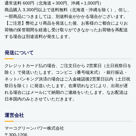
通常送料 600円（北海道＋300円、沖縄＋1,000円）
ベビーおもちゃ・子供用品
商品購入 3,300円以上で送料無料（北海道・沖縄を除く）。但し、
一部商品につきましては、別途料金がかかる場合がございます。
賞味期限間近・訳あり大特価
【ご注意】弊社より商品を発送した後、お客様のご都合によりお
荷物の保管期間を経過し受け取りができなかったお荷物を再配送
直輸入品
する場合は別途送料が発生します。
商品一覧
発送について
ブランドから探す
クレジットカード払の場合、ご注文日から 2営業日（土日祝祭日を
除く）で発送いたします。コンビニ（番号端末式）・銀行振込・
MESH ジュエリー
ネットバンキング決済の場合はご入金確認後2営業日以内（土日祝
祭日を除く）に発送いたします。在庫切れなどにより、出荷が遅
Bellini バッグ(イタリア)
れる場合にはメールにて納期のご連絡をいたします。なお配送は
日本国内のみとさせていただきます。
alico バルサミコ酢
TEJAKULA 塩
運営会社
マーコグリーンパワー株式会社
ムーミン
〒300-1206