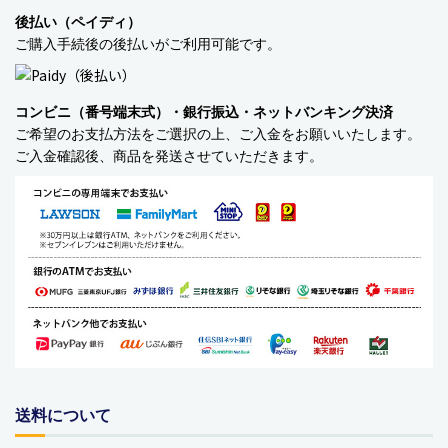
後払い（ペイディ）
バッグ・カート
ご購入手続後の後払いがご利用可能です。
美容
コンビニ（番号端末式）・銀行振込・ネットバンキング決済
アパレル
ご希望のお支払方法をご選択の上、ご入金をお願いいたします。
ご入金確認後、商品を発送させていただきます。
アクセサリー
アウトドア
健康・フィットネス
防災用品・保存食品
家電
ガーデニング
送料について
おもちゃ・ホビー