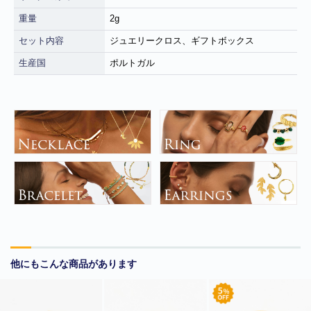
重量
2g
セット内容
ジュエリークロス、ギフトボックス
生産国
ポルトガル
■
**年末年始休業日のお知らせ**
誠に勝手ではございますが、2024
年12月31日～2025年1月5日まで休業させていただきます。年内出
荷は12月30日 13:00ご注文分まで、年始は1月6日より開始いたしま
す。休業期間中にいただきましたご注文やお問い合わせ等に関しま
しては、1月6日より順次対応させていただきます。お客様にはご不
便をおかけ致しますが、何卒ご了承くださいますようお願い申し上
げます。
他にもこんな商品があります
■
**当店を騙る不審なメールにご注意ください**
発信元がヤマト運輸
であるかのように装い、「Marco-Line」からの荷物が配送される旨