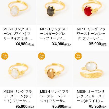
の偽のEメールが届くというお問い合わせが多数寄せられていま
す。当店で注文をしていないのにこのようなメールが届くなど、身
に覚えのない場合は、メールを開いたり、メール内のリンクをタッ
プしたり絶対にしないようご注意ください。なお、ご不明の場合
は、弊社またはヤマト運輸に直接お問い合わせください。〔 2024
年10月31日(木)〕
MESH リング スト
MESH リング スト
MESH リング フラ
ーン(ホワイト) フ
ーン(ダークグレ
ワーストーン(レッ
■
**夏期休業日のお知らせ**
2024年8月14日(水)および8月15日(木)は
リーサイズ シルバ
ー) フリーサイズ
ド) フリーサイズ
夏期休業日とさせていただきます。そのため、8月13日(火)14:00か
ー925 18Kゴール
シルバー925 18K
シルバー925 18K
¥4,980
¥4,980
¥5,900
(税込)
(税込)
(税込)
ら8月16日(金)14:00の間のご注文分の発送は、8月16日(金)となりま
ドコート 指輪 ポ
ゴールドコート 指
ゴールドコート 指
す。ご了承のほどお願い申し上げます。
ルトガル直輸入
輪 ポルトガル直輸
輪 ポルトガル直輸
ANE0023 Gold
入 ANE0023 Gold
入 ANE0023F
■Amaricoドッグフード グレインフリー成犬用（レッド）とグレイ
Ring
Ring
Gold Ring
ンフリー成犬～シニア犬用（ゴールド）が新入荷しました。
Amaricoドッグフード
■
ステイロイヤル グレインフリー ドッグフード
が新たに追加入荷い
たしました。
輸送遅延のため入荷が遅れておりました。まことに申し訳ございま
MESH リング フラ
MESH リング フラ
MESH オープンリ
せんでした。
ワーストーン(ホワ
ワーストーン(ベー
ング フェザースト
イト) フリーサイ
ジュ) フリーサイ
ーン(ホワイト) フ
ズ シルバー925
ズ シルバー925
リーサイズ シルバ
¥5,900
¥5,900
¥5,950
(税込)
(税込)
(税込)