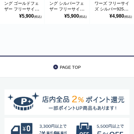
ング ゴールドフェ
ング シルバーフェ
ワーズ フリーサイ
ザー フリーサイズ
ザー フリーサイズ
ズ シルバー925
シルバー925 18K
シルバー925 シル
18Kゴールドコー
¥5,900
¥5,900
¥4,980
(税込)
(税込)
(税込)
ゴールドコート フ
バーコート フォー
ト 指輪 ポルトガ
ォークリング 指輪
クリング 指輪 ポ
ル直輸入
ポルトガル直輸入
ルトガル直輸入
ANE0028 Gold
ANE0021F Gold
ANE0021F Silver
Ring
Ring
Ring
PAGE TOP