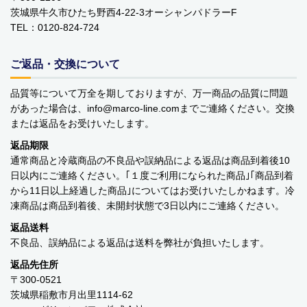
茨城県牛久市ひたち野西4-22-3オーシャンパドラーF
YOPE
TEL：0120-824-724
kusuguru Japan
ご返品・交換について
noa family
品質等について万全を期しておりますが、万一商品の品質に問題
MARNA マーナ
があった場合は、info
marco-line.com
までご連絡ください。交換
または返品をお受けいたします。
DULTON ダルトン
返品期限
通常商品と冷蔵商品の不良品や誤納品による返品は商品到着後10
nailmatic
日以内にご連絡ください。｢１度ご利用になられた商品｣｢商品到着
から11日以上経過した商品｣についてはお受けいたしかねます。冷
sonnet
凍商品は商品到着後、未開封状態で3日以内にご連絡ください。
橋本クロス
返品送料
不良品、誤納品による返品は送料を弊社が負担いたします。
国際貿易 KB
返品先住所
〒300-0521
価格から探す
茨城県稲敷市月出里1114-62