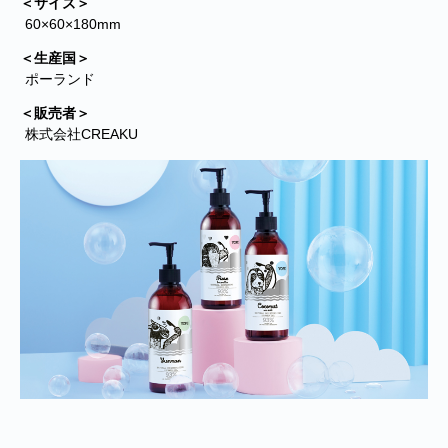
＜サイズ＞
の偽のEメールが届くというお問い合わせが多数寄せられていま
60×60×180mm
す。当店で注文をしていないのにこのようなメールが届くなど、身
に覚えのない場合は、メールを開いたり、メール内のリンクをタッ
＜生産国＞
プしたり絶対にしないようご注意ください。なお、ご不明の場合
ポーランド
は、弊社またはヤマト運輸に直接お問い合わせください。〔 2024
年10月31日(木)〕
＜販売者＞
株式会社CREAKU
■
**夏期休業日のお知らせ**
2024年8月14日(水)および8月15日(木)は
夏期休業日とさせていただきます。そのため、8月13日(火)14:00か
ら8月16日(金)14:00の間のご注文分の発送は、8月16日(金)となりま
す。ご了承のほどお願い申し上げます。
■Amaricoドッグフード グレインフリー成犬用（レッド）とグレイ
ンフリー成犬～シニア犬用（ゴールド）が新入荷しました。
Amaricoドッグフード
■
ステイロイヤル グレインフリー ドッグフード
が新たに追加入荷い
たしました。
輸送遅延のため入荷が遅れておりました。まことに申し訳ございま
せんでした。