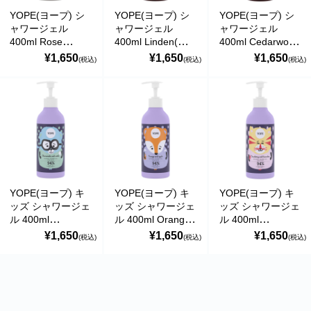
YOPE(ヨープ) シ
YOPE(ヨープ) シ
YOPE(ヨープ) シ
ャワージェル
ャワージェル
ャワージェル
400ml Rose
400ml Linden(リ
400ml Cedarwood
boswellia(ローズ
ンデン) 天然成分
and bitter
¥1,650
¥1,650
¥1,650
(税込)
(税込)
(税込)
ボスウェリア) 天
98％
orange(シダーウ
然成分93％
ッド＆ビターオレ
ンジ) 天然成分
98％
YOPE(ヨープ) キ
YOPE(ヨープ) キ
YOPE(ヨープ) キ
ッズ シャワージェ
ッズ シャワージェ
ッズ シャワージェ
ル 400ml
ル 400ml Orange
ル 400ml
Chamomile and
and apple(オレン
Cranberry and
¥1,650
¥1,650
¥1,650
(税込)
(税込)
(税込)
nettle(カモミール
ジ＆アップル) 天
lavender(クランベ
＆ネトル) 天然成
然成分94％
リー＆ラベンダー)
分94％
天然成分94％