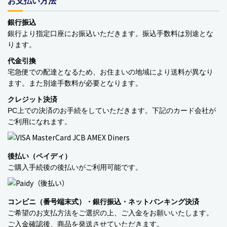
お支払い方法
バッグ・カート
銀行振込
銀行より指定口座にお振込いただきます。振込手数料は別途とな
美容
ります。
アパレル
代金引換
宅急便での配達となるため、お住まいの地域により送料が異なり
アクセサリー
ます。また別途手数料が必要となります。
クレジット決済
アウトドア
PC上での決済のお手続をしていただきます。下記のカード会社が
ご利用になれます。
健康・フィットネス
防災用品・保存食品
後払い（ペイディ）
ご購入手続後の後払いがご利用可能です。
家電
ガーデニング
コンビニ（番号端末式）・銀行振込・ネットバンキング決済
ご希望のお支払方法をご選択の上、ご入金をお願いいたします。
おもちゃ・ホビー
ご入金確認後、商品を発送させていただきます。