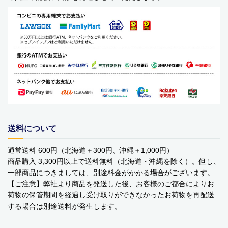
ベビーおもちゃ・子供用品
賞味期限間近・訳あり大特価
直輸入品
商品一覧
ブランドから探す
MESH ジュエリー
送料について
Bellini バッグ(イタリア)
通常送料 600円（北海道＋300円、沖縄＋1,000円）
商品購入 3,300円以上で送料無料（北海道・沖縄を除く）。但し、
alico バルサミコ酢
一部商品につきましては、別途料金がかかる場合がございます。
【ご注意】弊社より商品を発送した後、お客様のご都合によりお
TEJAKULA 塩
荷物の保管期間を経過し受け取りができなかったお荷物を再配送
する場合は別途送料が発生します。
ムーミン