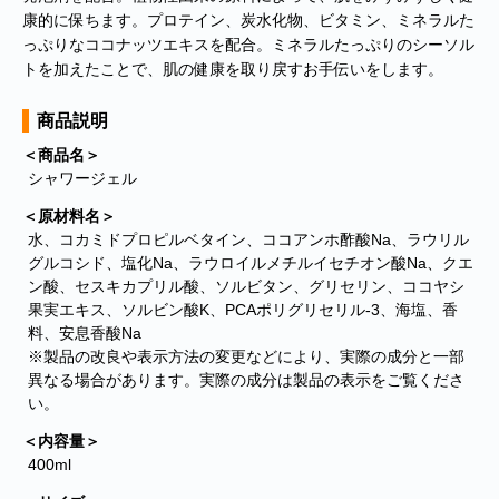
康的に保ちます。プロテイン、炭水化物、ビタミン、ミネラルた
っぷりなココナッツエキスを配合。ミネラルたっぷりのシーソル
トを加えたことで、肌の健康を取り戻すお手伝いをします。
商品説明
＜商品名＞
シャワージェル
＜原材料名＞
水、コカミドプロピルベタイン、ココアンホ酢酸Na、ラウリル
グルコシド、塩化Na、ラウロイルメチルイセチオン酸Na、クエ
■
**年末年始休業日のお知らせ**
誠に勝手ではございますが、2024
ン酸、セスキカプリル酸、ソルビタン、グリセリン、ココヤシ
年12月31日～2025年1月5日まで休業させていただきます。年内出
果実エキス、ソルビン酸K、PCAポリグリセリル-3、海塩、香
荷は12月30日 13:00ご注文分まで、年始は1月6日より開始いたしま
料、安息香酸Na
す。休業期間中にいただきましたご注文やお問い合わせ等に関しま
※製品の改良や表示方法の変更などにより、実際の成分と一部
しては、1月6日より順次対応させていただきます。お客様にはご不
異なる場合があります。実際の成分は製品の表示をご覧くださ
便をおかけ致しますが、何卒ご了承くださいますようお願い申し上
い。
げます。
＜内容量＞
■
**当店を騙る不審なメールにご注意ください**
発信元がヤマト運輸
400ml
であるかのように装い、「Marco-Line」からの荷物が配送される旨