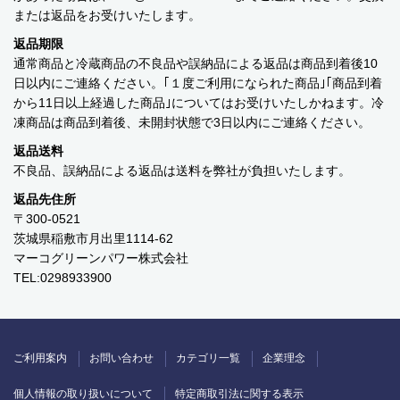
￥0 ～￥999
または返品をお受けいたします。
返品期限
￥1,000 ～￥1,999
通常商品と冷蔵商品の不良品や誤納品による返品は商品到着後10
日以内にご連絡ください。｢１度ご利用になられた商品｣｢商品到着
￥2,000 ～￥2,999
から11日以上経過した商品｣についてはお受けいたしかねます。冷
凍商品は商品到着後、未開封状態で3日以内にご連絡ください。
￥3,000 ～￥3,999
返品送料
不良品、誤納品による返品は送料を弊社が負担いたします。
￥4,000 ～￥4,999
返品先住所
￥5,000 ～￥9,999
〒300-0521
茨城県稲敷市月出里1114-62
￥10,000～
マーコグリーンパワー株式会社
TEL:0298933900
ご利用案内
お問い合わせ
カテゴリ一覧
個人情報の取り扱いについて
特定商取引法に関する表示
ご利用案内
お問い合わせ
カテゴリ一覧
企業理念
個人情報の取り扱いについて
特定商取引法に関する表示