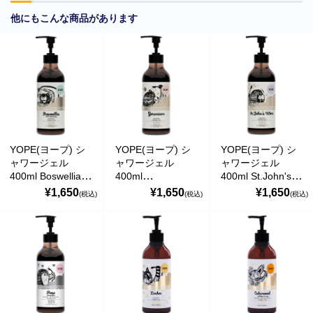
他にもこんな商品があります
YOPE(ヨープ) シ
YOPE(ヨープ) シ
YOPE(ヨープ) シ
ャワージェル
ャワージェル
ャワージェル
400ml Boswellia
400ml
400ml St.John's
and rosemary(ボ
Geranium(ゼラニ
wort(セントジョー
¥1,650
¥1,650
¥1,650
(税込)
(税込)
(税込)
スウェリア＆ロー
ウム) 天然成分
ンズワート) 天然
ズマリー) 天然成
93％
成分93％
分93％