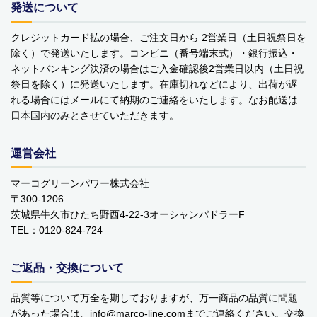
発送について
YOPE
クレジットカード払の場合、ご注文日から 2営業日（土日祝祭日を
kusuguru Japan
除く）で発送いたします。コンビニ（番号端末式）・銀行振込・
ネットバンキング決済の場合はご入金確認後2営業日以内（土日祝
noa family
祭日を除く）に発送いたします。在庫切れなどにより、出荷が遅
れる場合にはメールにて納期のご連絡をいたします。なお配送は
MARNA マーナ
日本国内のみとさせていただきます。
DULTON ダルトン
運営会社
nailmatic
マーコグリーンパワー株式会社
〒300-1206
sonnet
茨城県牛久市ひたち野西4-22-3オーシャンパドラーF
TEL：0120-824-724
橋本クロス
国際貿易 KB
ご返品・交換について
価格から探す
品質等について万全を期しておりますが、万一商品の品質に問題
があった場合は、info
marco-line.com
までご連絡ください。交換