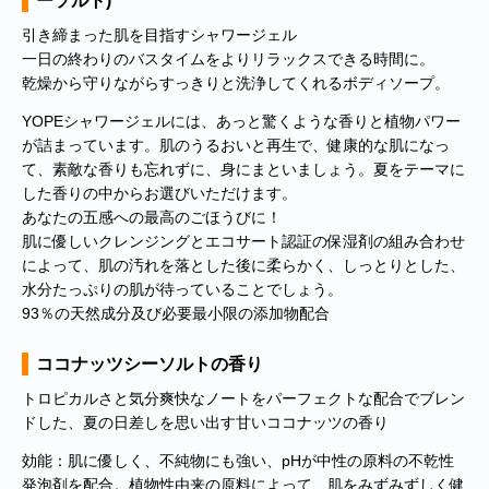
ーソルト)
引き締まった肌を目指すシャワージェル
一日の終わりのバスタイムをよりリラックスできる時間に。
乾燥から守りながらすっきりと洗浄してくれるボディソープ。
YOPEシャワージェルには、あっと驚くような香りと植物パワー
が詰まっています。肌のうるおいと再生で、健康的な肌になっ
て、素敵な香りも忘れずに、身にまといましょう。夏をテーマに
した香りの中からお選びいただけます。
あなたの五感への最高のごほうびに！
肌に優しいクレンジングとエコサート認証の保湿剤の組み合わせ
によって、肌の汚れを落とした後に柔らかく、しっとりとした、
水分たっぷりの肌が待っていることでしょう。
93％の天然成分及び必要最小限の添加物配合
ココナッツシーソルトの香り
トロピカルさと気分爽快なノートをパーフェクトな配合でブレン
ドした、夏の日差しを思い出す甘いココナッツの香り
効能：肌に優しく、不純物にも強い、pHが中性の原料の不乾性
発泡剤を配合。植物性由来の原料によって、肌をみずみずしく健