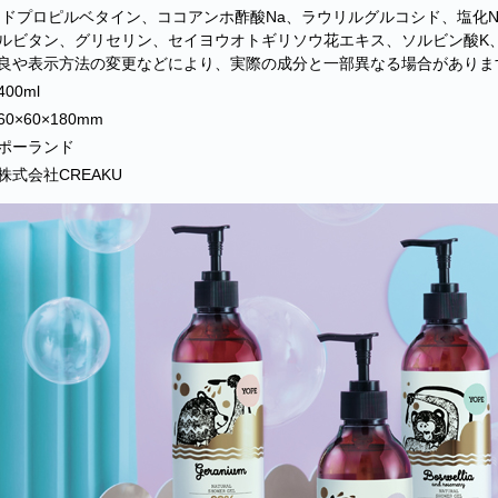
ミドプロピルベタイン、ココアンホ酢酸Na、ラウリルグルコシド、塩化
ルビタン、グリセリン、セイヨウオトギリソウ花エキス、ソルビン酸K、
良や表示方法の変更などにより、実際の成分と一部異なる場合がありま
400ml
60×60×180mm
ポーランド
株式会社CREAKU