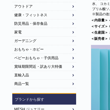
水、 コカ
アウトドア
プリル酸ソ
※製品の改
健康・フィットネス
＜内容量＞
防災用品・保存食品
＜サイズ＞
家電
＜生産国＞
＜販売者＞
ガーデニング
おもちゃ・ホビー
ベビーおもちゃ・子供用品
賞味期限間近・訳あり大特価
直輸入品
商品一覧
ブランドから探す
MESH ジュエリー