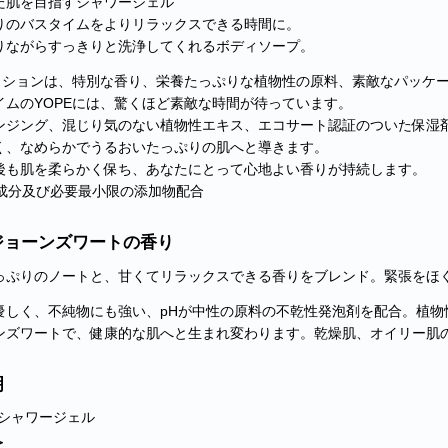
た肌を目指すシャワージェル
りのバスタイムをよりリラックスできる時間に。
りながらすっきりと洗浄してくれるボディソープ。
ミッションは、特別な香り、栄養たっぷりな植物性の原料、素敵なパッケ
イムのYOPEには、驚くほど素敵な時間が待っています。
ンジング、混じり気のない植物性エキス、エコサート認証のついた保湿
く、なめらかでうるおいたっぷりの肌へと導きます。
後も肌を柔らかく保ち、あなたにとって心地よい香りが持続します。
然成分及び必要最小限の添加物配合
ジョーンズワートの香り
っぷりのノートと、甘くてリラックスできる香りをブレンド。緊張をほ
優しく、不純物にも強い、pHが中性の原料の不乾性発泡剤を配合。植
ンズワートで、健康的な肌へと生まれ変わります。乾燥肌、オイリー肌
明
シャワージェル
＞