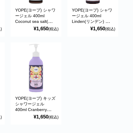
YOPE(ヨープ) シャワ
YOPE(ヨープ) シャワ
ージェル 400ml
ージェル 400ml
Coconut sea salt(ココ
Linden(リンデン) 天
ナッツシーソルト) 天
然成分98％
¥1,650
¥1,650
)
(税込)
(税込)
然成分93％
YOPE(ヨープ) キッズ
シャワージェル
400ml Cranberry
and lavender(クラン
¥1,650
)
(税込)
ベリー＆ラベンダー)
天然成分94％