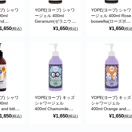
ープ) シャワ
YOPE(ヨープ) シャワ
YOPE(ヨープ) シャワ
0ml
ージェル 400ml
ージェル 400ml Rose
and
Geranium(ゼラニウ
boswellia(ローズボス
y(ボスウェリ
ム) 天然成分93％
ウェリア) 天然成分
1,650
¥1,650
¥1,650
(税込)
(税込)
(税込
マリー) 天
93％
ープ) シャワ
YOPE(ヨープ) キッズ
YOPE(ヨープ) キッズ
0ml
シャワージェル
シャワージェル
and bitter
400ml Chamomile
400ml Orange and
シダーウッド
and nettle(カモミール
apple(オレンジ＆アッ
1,650
¥1,650
¥1,650
(税込)
(税込)
(税込
レンジ) 天
＆ネトル) 天然成分
プル) 天然成分94％
94％