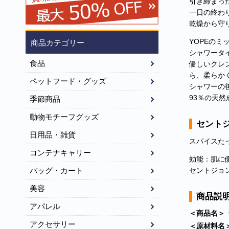
引き締まっ
一日の終わ
乾燥から守
YOPEの
商品カテゴリー
シャワータ
食品
優しいクレ
ら、柔らか
ペットフード・グッズ
シャワーの
93％の天
季節商品
動物モチーフグッズ
セント
日用品・雑貨
スパイスた
コンテナキャリー
効能：肌に
セントジョ
バッグ・カート
美容
商品説
アパレル
＜商品名＞
アクセサリー
＜原材料名