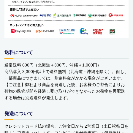
バッグ・カート
美容
アパレル
アクセサリー
送料について
アウトドア
通常送料 600円（北海道＋300円、沖縄＋1,000円）
商品購入 3,300円以上で送料無料（北海道・沖縄を除く）。但し、
健康・フィットネス
一部商品につきましては、別途料金がかかる場合がございます。
【ご注意】弊社より商品を発送した後、お客様のご都合によりお
防災用品・保存食品
荷物の保管期間を経過し受け取りができなかったお荷物を再配送
する場合は別途送料が発生します。
家電
ガーデニング
発送について
おもちゃ・ホビー
クレジットカード払の場合、ご注文日から 2営業日（土日祝祭日を
除く）で発送いたします。コンビニ（番号端末式）・銀行振込・