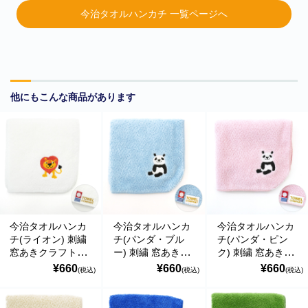
今治タオルハンカチ 一覧ページへ
他にもこんな商品があります
■
**年末年始休業日のお知らせ**
誠に勝手ではございますが、2024
年12月31日～2025年1月5日まで休業させていただきます。年内出
荷は12月30日 13:00ご注文分まで、年始は1月6日より開始いたしま
す。休業期間中にいただきましたご注文やお問い合わせ等に関しま
今治タオルハンカ
今治タオルハンカ
今治タオルハンカ
しては、1月6日より順次対応させていただきます。お客様にはご不
チ(ライオン) 刺繍
チ(パンダ・ブル
チ(パンダ・ピン
便をおかけ致しますが、何卒ご了承くださいますようお願い申し上
窓あきクラフト平
ー) 刺繍 窓あきク
ク) 刺繍 窓あきク
げます。
袋入り ハイメン
ラフト平袋入り ハ
ラフト平袋入り ハ
¥660
¥660
¥660
(税込)
(税込)
(税込)
イメン
イメン
■
**当店を騙る不審なメールにご注意ください**
発信元がヤマト運輸
であるかのように装い、「Marco-Line」からの荷物が配送される旨