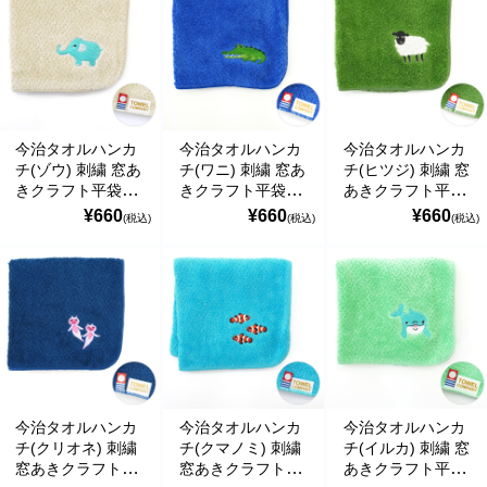
の偽のEメールが届くというお問い合わせが多数寄せられていま
す。当店で注文をしていないのにこのようなメールが届くなど、身
に覚えのない場合は、メールを開いたり、メール内のリンクをタッ
プしたり絶対にしないようご注意ください。なお、ご不明の場合
は、弊社またはヤマト運輸に直接お問い合わせください。〔 2024
年10月31日(木)〕
今治タオルハンカ
今治タオルハンカ
今治タオルハンカ
■
**夏期休業日のお知らせ**
2024年8月14日(水)および8月15日(木)は
チ(ゾウ) 刺繍 窓あ
チ(ワニ) 刺繍 窓あ
チ(ヒツジ) 刺繍 窓
夏期休業日とさせていただきます。そのため、8月13日(火)14:00か
きクラフト平袋入
きクラフト平袋入
あきクラフト平袋
ら8月16日(金)14:00の間のご注文分の発送は、8月16日(金)となりま
り ハイメン
り ハイメン
入り ハイメン
¥660
¥660
¥660
(税込)
(税込)
(税込)
す。ご了承のほどお願い申し上げます。
■Amaricoドッグフード グレインフリー成犬用（レッド）とグレイ
ンフリー成犬～シニア犬用（ゴールド）が新入荷しました。
Amaricoドッグフード
■
ステイロイヤル グレインフリー ドッグフード
が新たに追加入荷い
たしました。
輸送遅延のため入荷が遅れておりました。まことに申し訳ございま
せんでした。
今治タオルハンカ
今治タオルハンカ
今治タオルハンカ
チ(クリオネ) 刺繍
チ(クマノミ) 刺繍
チ(イルカ) 刺繍 窓
窓あきクラフト平
窓あきクラフト平
あきクラフト平袋