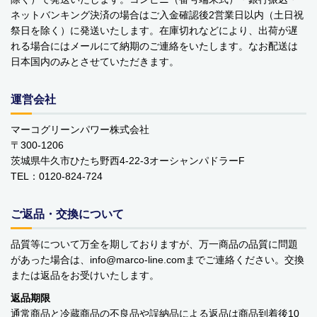
ベビーおもちゃ・子供用品
ネットバンキング決済の場合はご入金確認後2営業日以内（土日祝
祭日を除く）に発送いたします。在庫切れなどにより、出荷が遅
賞味期限間近・訳あり大特価
れる場合にはメールにて納期のご連絡をいたします。なお配送は
日本国内のみとさせていただきます。
直輸入品
運営会社
商品一覧
マーコグリーンパワー株式会社
ブランドから探す
〒300-1206
茨城県牛久市ひたち野西4-22-3オーシャンパドラーF
MESH ジュエリー
TEL：0120-824-724
Bellini バッグ(イタリア)
ご返品・交換について
alico バルサミコ酢
品質等について万全を期しておりますが、万一商品の品質に問題
があった場合は、info
marco-line.com
までご連絡ください。交換
TEJAKULA 塩
または返品をお受けいたします。
返品期限
ムーミン
通常商品と冷蔵商品の不良品や誤納品による返品は商品到着後10