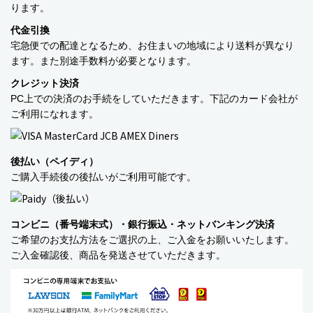
ります。
代金引換
宅急便での配達となるため、お住まいの地域により送料が異なり
ます。また別途手数料が必要となります。
クレジット決済
PC上での決済のお手続をしていただきます。下記のカード会社が
ご利用になれます。
商品カテゴリー
食品
後払い（ペイディ）
ご購入手続後の後払いがご利用可能です。
ペットフード・グッズ
季節商品
コンビニ（番号端末式）・銀行振込・ネットバンキング決済
ご希望のお支払方法をご選択の上、ご入金をお願いいたします。
動物モチーフグッズ
ご入金確認後、商品を発送させていただきます。
日用品・雑貨
コンテナキャリー