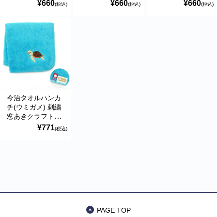
袋入り ハイメン
袋入り ハイメン
入り ハイメン
¥660
¥660
¥660
(税込)
(税込)
(税込)
今治タオルハンカ
チ(ウミガメ) 刺繍
窓あきクラフト平
袋入り ハイメン
¥771
(税込)
PAGE TOP