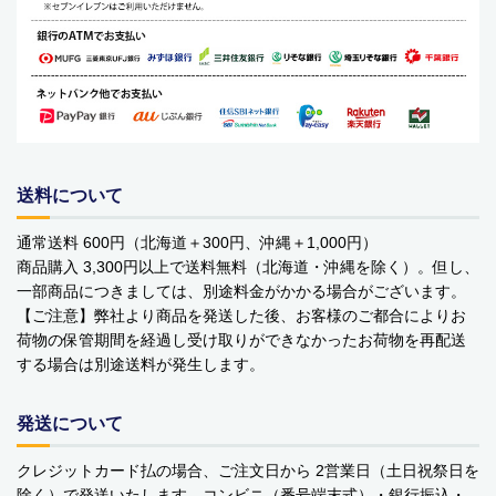
バッグ・カート
美容
アパレル
アクセサリー
送料について
アウトドア
通常送料 600円（北海道＋300円、沖縄＋1,000円）
商品購入 3,300円以上で送料無料（北海道・沖縄を除く）。但し、
健康・フィットネス
一部商品につきましては、別途料金がかかる場合がございます。
【ご注意】弊社より商品を発送した後、お客様のご都合によりお
防災用品・保存食品
荷物の保管期間を経過し受け取りができなかったお荷物を再配送
する場合は別途送料が発生します。
家電
ガーデニング
発送について
おもちゃ・ホビー
クレジットカード払の場合、ご注文日から 2営業日（土日祝祭日を
除く）で発送いたします。コンビニ（番号端末式）・銀行振込・