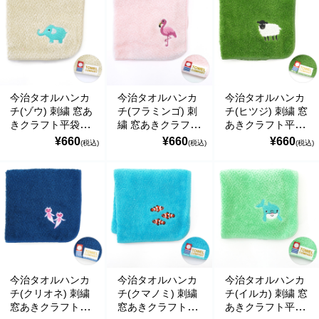
の偽のEメールが届くというお問い合わせが多数寄せられていま
す。当店で注文をしていないのにこのようなメールが届くなど、身
に覚えのない場合は、メールを開いたり、メール内のリンクをタッ
プしたり絶対にしないようご注意ください。なお、ご不明の場合
は、弊社またはヤマト運輸に直接お問い合わせください。〔 2024
年10月31日(木)〕
今治タオルハンカ
今治タオルハンカ
今治タオルハンカ
■
**夏期休業日のお知らせ**
2024年8月14日(水)および8月15日(木)は
チ(ゾウ) 刺繍 窓あ
チ(フラミンゴ) 刺
チ(ヒツジ) 刺繍 窓
夏期休業日とさせていただきます。そのため、8月13日(火)14:00か
きクラフト平袋入
繍 窓あきクラフト
あきクラフト平袋
ら8月16日(金)14:00の間のご注文分の発送は、8月16日(金)となりま
り ハイメン
平袋入り ハイメン
入り ハイメン
¥660
¥660
¥660
(税込)
(税込)
(税込)
す。ご了承のほどお願い申し上げます。
■Amaricoドッグフード グレインフリー成犬用（レッド）とグレイ
ンフリー成犬～シニア犬用（ゴールド）が新入荷しました。
Amaricoドッグフード
■
ステイロイヤル グレインフリー ドッグフード
が新たに追加入荷い
たしました。
輸送遅延のため入荷が遅れておりました。まことに申し訳ございま
せんでした。
今治タオルハンカ
今治タオルハンカ
今治タオルハンカ
チ(クリオネ) 刺繍
チ(クマノミ) 刺繍
チ(イルカ) 刺繍 窓
窓あきクラフト平
窓あきクラフト平
あきクラフト平袋