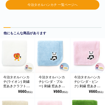
今治タオルハンカチ 一覧ページへ
他にもこんな商品があります
■
**年末年始休業日のお知らせ**
誠に勝手ではございますが、2024
年12月31日～2025年1月5日まで休業させていただきます。年内出
荷は12月30日 13:00ご注文分まで、年始は1月6日より開始いたしま
す。休業期間中にいただきましたご注文やお問い合わせ等に関しま
今治タオルハンカ
今治タオルハンカ
今治タオルハンカ
しては、1月6日より順次対応させていただきます。お客様にはご不
チ(ライオン) 刺繍
チ(パンダ・ブル
チ(パンダ・ピン
便をおかけ致しますが、何卒ご了承くださいますようお願い申し上
窓あきクラフト平
ー) 刺繍 窓あきク
ク) 刺繍 窓あきク
げます。
袋入り ハイメン
ラフト平袋入り ハ
ラフト平袋入り ハ
¥660
¥660
¥660
(税込)
(税込)
(税込)
イメン
イメン
■
**当店を騙る不審なメールにご注意ください**
発信元がヤマト運輸
であるかのように装い、「Marco-Line」からの荷物が配送される旨