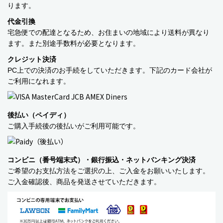
ります。
代金引換
宅急便での配達となるため、お住まいの地域により送料が異なり
ます。また別途手数料が必要となります。
クレジット決済
PC上での決済のお手続をしていただきます。下記のカード会社が
ご利用になれます。
商品カテゴリー
食品
後払い（ペイディ）
ご購入手続後の後払いがご利用可能です。
ペットフード・グッズ
季節商品
コンビニ（番号端末式）・銀行振込・ネットバンキング決済
ご希望のお支払方法をご選択の上、ご入金をお願いいたします。
動物モチーフグッズ
ご入金確認後、商品を発送させていただきます。
日用品・雑貨
コンテナキャリー