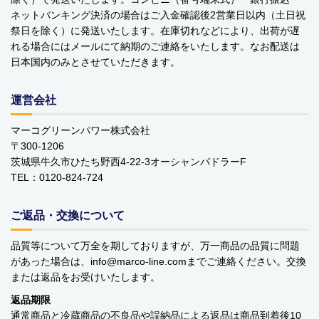
ベビーおもちゃ・子供用品
ネットバンキング決済の場合はご入金確認後2営業日以内（土日祝
祭日を除く）に発送いたします。在庫切れなどにより、出荷が遅
賞味期限間近・訳あり大特価
れる場合にはメールにて納期のご連絡をいたします。なお配送は
日本国内のみとさせていただきます。
直輸入品
運営会社
商品一覧
マーコグリーンパワー株式会社
ブランドから探す
〒300-1206
茨城県牛久市ひたち野西4-22-3オーシャンパドラーF
MESH ジュエリー
TEL：0120-824-724
Bellini バッグ(イタリア)
ご返品・交換について
alico バルサミコ酢
品質等について万全を期しておりますが、万一商品の品質に問題
があった場合は、info
marco-line.com
までご連絡ください。交換
TEJAKULA 塩
または返品をお受けいたします。
返品期限
ムーミン
通常商品と冷蔵商品の不良品や誤納品による返品は商品到着後10