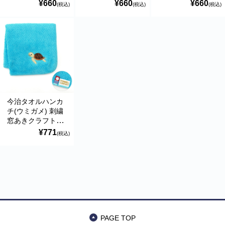
袋入り ハイメン
袋入り ハイメン
入り ハイメン
¥660
¥660
¥660
(税込)
(税込)
(税込)
今治タオルハンカ
チ(ウミガメ) 刺繍
窓あきクラフト平
袋入り ハイメン
¥771
(税込)
PAGE TOP