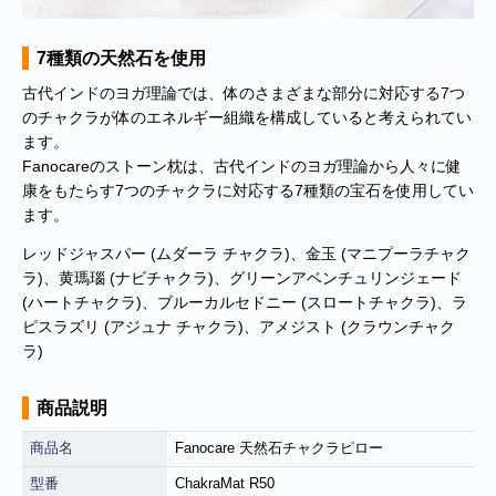
の偽のEメールが届くというお問い合わせが多数寄せられていま
す。当店で注文をしていないのにこのようなメールが届くなど、身
に覚えのない場合は、メールを開いたり、メール内のリンクをタッ
7種類の天然石を使用
プしたり絶対にしないようご注意ください。なお、ご不明の場合
古代インドのヨガ理論では、体のさまざまな部分に対応する7つ
は、弊社またはヤマト運輸に直接お問い合わせください。〔 2024
のチャクラが体のエネルギー組織を構成していると考えられてい
年10月31日(木)〕
ます。
■
**夏期休業日のお知らせ**
2024年8月14日(水)および8月15日(木)は
Fanocareのストーン枕は、古代インドのヨガ理論から人々に健
夏期休業日とさせていただきます。そのため、8月13日(火)14:00か
康をもたらす7つのチャクラに対応する7種類の宝石を使用してい
ら8月16日(金)14:00の間のご注文分の発送は、8月16日(金)となりま
ます。
す。ご了承のほどお願い申し上げます。
レッドジャスパー (ムダーラ チャクラ)、金玉 (マニプーラチャク
■Amaricoドッグフード グレインフリー成犬用（レッド）とグレイ
ラ)、黄瑪瑙 (ナビチャクラ)、グリーンアベンチュリンジェード
ンフリー成犬～シニア犬用（ゴールド）が新入荷しました。
(ハートチャクラ)、ブルーカルセドニー (スロートチャクラ)、ラ
Amaricoドッグフード
ピスラズリ (アジュナ チャクラ)、アメジスト (クラウンチャク
ラ)
■
ステイロイヤル グレインフリー ドッグフード
が新たに追加入荷い
たしました。
商品説明
輸送遅延のため入荷が遅れておりました。まことに申し訳ございま
せんでした。
商品名
Fanocare 天然石チャクラピロー
型番
ChakraMat R50