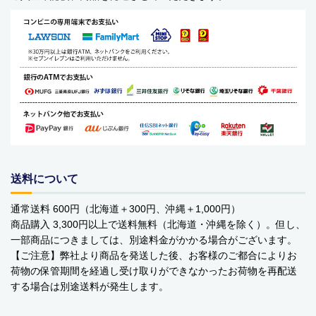
ベビーおもちゃ・子供用品
賞味期限間近・訳あり大特価
直輸入品
商品一覧
ブランドから探す
MESH ジュエリー
送料について
Bellini バッグ(イタリア)
通常送料 600円（北海道＋300円、沖縄＋1,000円）
商品購入 3,300円以上で送料無料（北海道・沖縄を除く）。但し、
alico バルサミコ酢
一部商品につきましては、別途料金がかかる場合がございます。
【ご注意】弊社より商品を発送した後、お客様のご都合によりお
TEJAKULA 塩
荷物の保管期間を経過し受け取りができなかったお荷物を再配送
する場合は別途送料が発生します。
ムーミン