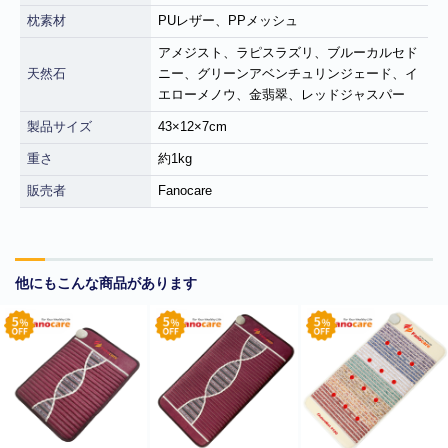
枕素材
PUレザー、PPメッシュ
アメジスト、ラピスラズリ、ブルーカルセド
天然石
ニー、グリーンアベンチュリンジェード、イ
エローメノウ、金翡翠、レッドジャスパー
製品サイズ
43×12×7cm
重さ
約1kg
販売者
Fanocare
他にもこんな商品があります