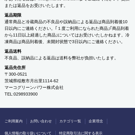
￥0 ～￥999
または返品をお受けいたします。
返品期限
￥1,000 ～￥1,999
通常商品と冷蔵商品の不良品や誤納品による返品は商品到着後10
日以内にご連絡ください。｢１度ご利用になられた商品｣｢商品到着
￥2,000 ～￥2,999
から11日以上経過した商品｣についてはお受けいたしかねます。冷
凍商品は商品到着後、未開封状態で3日以内にご連絡ください。
￥3,000 ～￥3,999
返品送料
不良品、誤納品による返品は送料を弊社が負担いたします。
￥4,000 ～￥4,999
返品先住所
￥5,000 ～￥9,999
〒300-0521
茨城県稲敷市月出里1114-62
￥10,000～
マーコグリーンパワー株式会社
TEL:0298933900
ご利用案内
お問い合わせ
カテゴリ一覧
個人情報の取り扱いについて
特定商取引法に関する表示
ご利用案内
お問い合わせ
カテゴリ一覧
企業理念
個人情報の取り扱いについて
特定商取引法に関する表示