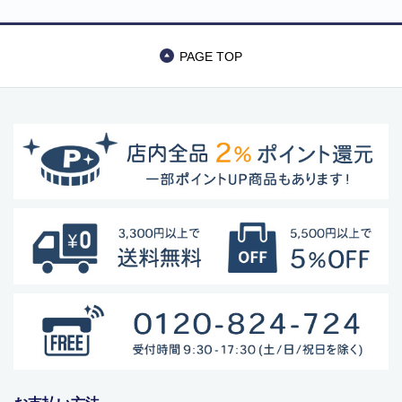
ーティングパッド
マット パワースト
ヨガ理論 7つのチ
ーン ヒーティング
ャクラ
パッド ヨガ理論 7
つのチャクラ
PAGE TOP
商品カテゴリー
食品
ペットフード・グッズ
季節商品
動物モチーフグッズ
日用品・雑貨
コンテナキャリー