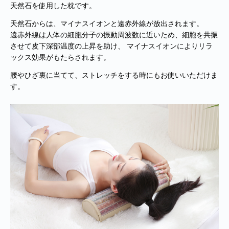
天然石を使用した枕です。
天然石からは、マイナスイオンと遠赤外線が放出されます。
遠赤外線は人体の細胞分子の振動周波数に近いため、細胞を共振
させて皮下深部温度の上昇を助け、 マイナスイオンによりリラ
ックス効果がもたらされます。
腰やひざ裏に当てて、ストレッチをする時にもお使いいただけま
す。
■
**年末年始休業日のお知らせ**
誠に勝手ではございますが、2024
年12月31日～2025年1月5日まで休業させていただきます。年内出
荷は12月30日 13:00ご注文分まで、年始は1月6日より開始いたしま
す。休業期間中にいただきましたご注文やお問い合わせ等に関しま
しては、1月6日より順次対応させていただきます。お客様にはご不
便をおかけ致しますが、何卒ご了承くださいますようお願い申し上
げます。
■
**当店を騙る不審なメールにご注意ください**
発信元がヤマト運輸
であるかのように装い、「Marco-Line」からの荷物が配送される旨