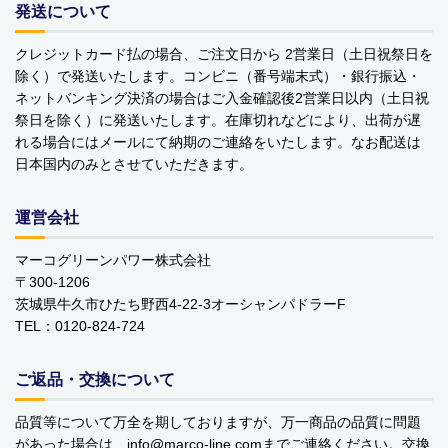
発送について
YOPE
クレジットカード払の場合、ご注文日から 2営業日（土日祝祭日を
kusuguru Japan
除く）で発送いたします。コンビニ（番号端末式）・銀行振込・
ネットバンキング決済の場合はご入金確認後2営業日以内（土日祝
noa family
祭日を除く）に発送いたします。在庫切れなどにより、出荷が遅
れる場合にはメールにて納期のご連絡をいたします。なお配送は
MARNA マーナ
日本国内のみとさせていただきます。
DULTON ダルトン
運営会社
nailmatic
マーコグリーンパワー株式会社
〒300-1206
sonnet
茨城県牛久市ひたち野西4-22-3オーシャンパドラーF
TEL：0120-824-724
橋本クロス
国際貿易 KB
ご返品・交換について
価格から探す
品質等について万全を期しておりますが、万一商品の品質に問題
があった場合は、info
marco-line.com
までご連絡ください。交換