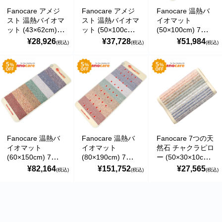
Fanocare アメジ
Fanocare アメジ
Fanocare 温熱バ
スト 温熱バイオマ
スト 温熱バイオマ
イオマット
ット (43×62cm) H
ット (50×100cm)
(50×100cm) 7種類
Noble Mini Pad
H Noble Compact
の天然石 12フォト
¥28,926
¥37,728
¥51,984
(税込)
(税込)
(税込)
MAT-04-01 マイナ
Mat MAT-08-02 マ
ン ChakraMat
スイオン・遠赤外
イナスイオン・遠
R100 MAT-08-03
線ストーンマット
赤外線ストーンマ
マイナスイオン・
パワーストーン ヒ
ット パワーストー
遠赤外線ストーン
ーティングパッド
ン ヒーティングパ
マット パワースト
ッド
ーン ヒーティング
パッド ヨガ理論 7
つのチャクラ
Fanocare 温熱バ
Fanocare 温熱バ
Fanocare 7つの天
イオマット
イオマット
然石 チャクラピロ
(60×150cm) 7種類
(80×190cm) 7種類
ー (50×30×10cm)
の天然石
の天然石 36フォト
マイナスイオン・
¥82,164
¥151,752
¥27,565
(税込)
(税込)
(税込)
ChakraMat R1000
ン PEMFパルス電
遠赤外線ストーン
MAT-17-03 マイナ
磁場 ChakraMat
枕 ヨガ理論 7つの
スイオン・遠赤外
R2500 MAT-23-01
チャクラ
線ストーンマット
マイナスイオン・
ChakraMat R55
パワーストーン ヒ
遠赤外線ストーン