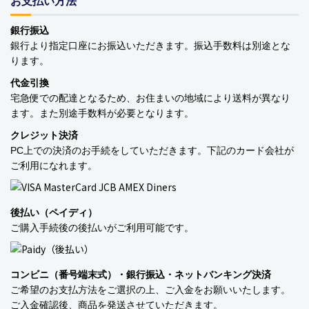
お支払い方法
バッグ・カート
銀行振込
銀行より指定口座にお振込いただきます。振込手数料は別途とな
美容
ります。
アパレル
代金引換
宅急便での配達となるため、お住まいの地域により送料が異なり
アクセサリー
ます。また別途手数料が必要となります。
クレジット決済
アウトドア
PC上での決済のお手続をしていただきます。下記のカード会社が
ご利用になれます。
健康・フィットネス
防災用品・保存食品
後払い（ペイディ）
ご購入手続後の後払いがご利用可能です。
家電
ガーデニング
コンビニ（番号端末式）・銀行振込・ネットバンキング決済
ご希望のお支払方法をご選択の上、ご入金をお願いいたします。
おもちゃ・ホビー
ご入金確認後、商品を発送させていただきます。