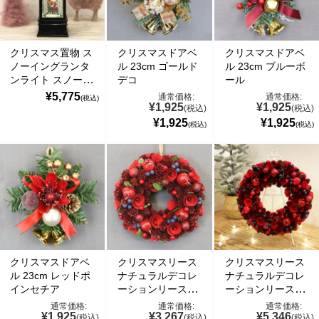
の偽のEメールが届くというお問い合わせが多数寄せられていま
す。当店で注文をしていないのにこのようなメールが届くなど、身
に覚えのない場合は、メールを開いたり、メール内のリンクをタッ
プしたり絶対にしないようご注意ください。なお、ご不明の場合
クリスマス置物 ス
クリスマスドアベ
クリスマスドアベ
は、弊社またはヤマト運輸に直接お問い合わせください。〔 2024
ノーイングランタ
ル 23cm ゴールド
ル 23cm ブルーボ
年10月31日(木)〕
ンライト スノード
デコ
ール
ーム
¥5,775
通常価格:
通常価格:
(税込)
■
**夏期休業日のお知らせ**
2024年8月14日(水)および8月15日(木)は
¥1,925
¥1,925
(税込)
(税込)
夏期休業日とさせていただきます。そのため、8月13日(火)14:00か
¥1,925
¥1,925
(税込)
(税込)
ら8月16日(金)14:00の間のご注文分の発送は、8月16日(金)となりま
す。ご了承のほどお願い申し上げます。
■Amaricoドッグフード グレインフリー成犬用（レッド）とグレイ
ンフリー成犬～シニア犬用（ゴールド）が新入荷しました。
Amaricoドッグフード
■
ステイロイヤル グレインフリー ドッグフード
が新たに追加入荷い
たしました。
クリスマスドアベ
クリスマスリース
クリスマスリース
輸送遅延のため入荷が遅れておりました。まことに申し訳ございま
ル 23cm レッドポ
ナチュラルデコレ
ナチュラルデコレ
せんでした。
インセチア
ーションリース(レ
ーションリース(レ
ッド) 24cm
ッド) 31cm
通常価格:
通常価格:
通常価格:
¥1,925
¥3,267
¥5,346
(税込)
(税込)
(税込)