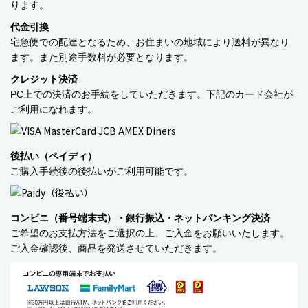
ります。
ベビーおもちゃ・子供用品
代金引換
宅急便での配達となるため、お住まいの地域により送料が異なり
賞味期限間近・訳あり大特価
ます。また別途手数料が必要となります。
直輸入品
クレジット決済
PC上での決済のお手続をしていただきます。下記のカード会社が
商品一覧
ご利用になれます。
ブランドから探す
後払い（ペイディ）
MESH ジュエリー
ご購入手続後の後払いがご利用可能です。
Bellini バッグ(イタリア)
コンビニ（番号端末式）・銀行振込・ネットバンキング決済
alico バルサミコ酢
ご希望のお支払方法をご選択の上、ご入金をお願いいたします。
ご入金確認後、商品を発送させていただきます。
TEJAKULA 塩
ムーミン