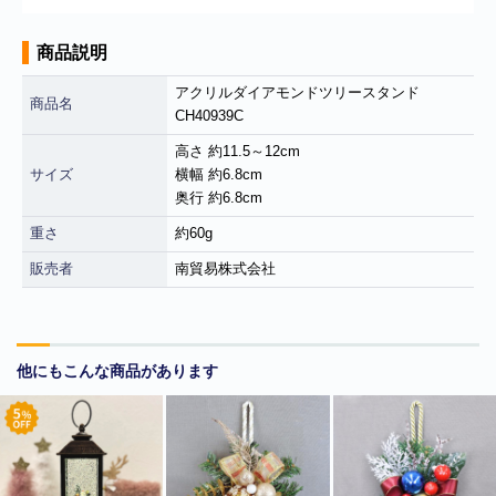
商品説明
アクリルダイアモンドツリースタンド
商品名
CH40939C
高さ 約11.5～12cm
サイズ
横幅 約6.8cm
奥行 約6.8cm
重さ
約60g
販売者
南貿易株式会社
■
**年末年始休業日のお知らせ**
誠に勝手ではございますが、2024
年12月31日～2025年1月5日まで休業させていただきます。年内出
荷は12月30日 13:00ご注文分まで、年始は1月6日より開始いたしま
す。休業期間中にいただきましたご注文やお問い合わせ等に関しま
他にもこんな商品があります
しては、1月6日より順次対応させていただきます。お客様にはご不
便をおかけ致しますが、何卒ご了承くださいますようお願い申し上
げます。
■
**当店を騙る不審なメールにご注意ください**
発信元がヤマト運輸
であるかのように装い、「Marco-Line」からの荷物が配送される旨