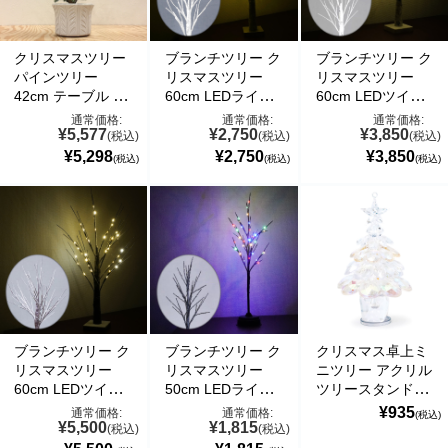
クリスマスツリー
ブランチツリー ク
ブランチツリー ク
パインツリー
リスマスツリー
リスマスツリー
42cm テーブル 卓
60cm LEDライト
60cm LEDツイン
上
常時点灯 24球
クルライト
通常価格:
通常価格:
通常価格:
¥5,577
¥2,750
¥3,850
(税込)
(税込)
(税込)
¥5,298
¥2,750
¥3,850
(税込)
(税込)
(税込)
ブランチツリー ク
ブランチツリー ク
クリスマス卓上ミ
リスマスツリー
リスマスツリー
ニツリー アクリル
60cm LEDツイン
50cm LEDライト
ツリースタンド(ク
クルライト 40球
24球
リアー) 高さ12cm
¥935
通常価格:
通常価格:
(税込)
¥5,500
¥1,815
北欧風デザイン
(税込)
(税込)
X'mas置物 オーナ