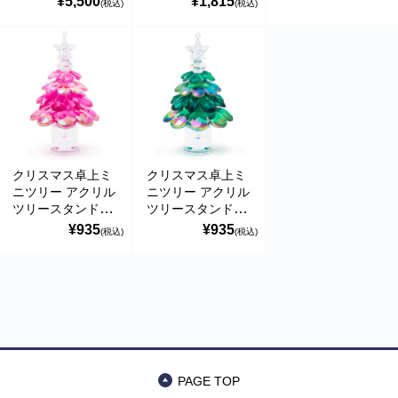
¥5,500
¥1,815
(税込)
(税込)
メント ギフト・プ
レゼント
CH37313C
商品カテゴリー
クリスマス卓上ミ
クリスマス卓上ミ
食品
ニツリー アクリル
ニツリー アクリル
ツリースタンド(ピ
ツリースタンド(グ
ンク) 高さ12cm 北
リーン) 高さ12cm
ペットフード・グッズ
¥935
¥935
(税込)
(税込)
欧風デザイン
北欧風デザイン
X'mas置物 オーナ
X'mas置物 オーナ
季節商品
メント ギフト・プ
メント ギフト・プ
レゼント
レゼント
動物モチーフグッズ
CH37313PK
CH37313GR
日用品・雑貨
PAGE TOP
コンテナキャリー