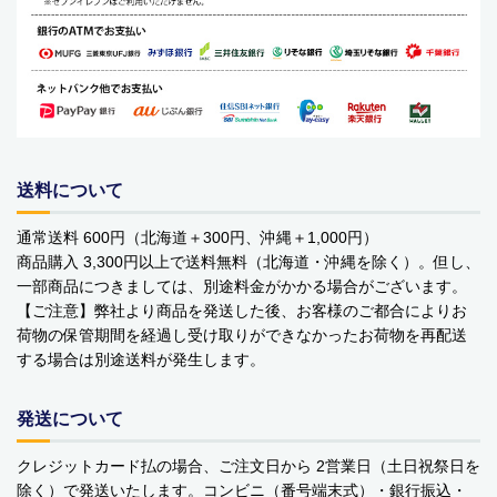
YOPE
kusuguru Japan
noa family
MARNA マーナ
送料について
DULTON ダルトン
通常送料 600円（北海道＋300円、沖縄＋1,000円）
商品購入 3,300円以上で送料無料（北海道・沖縄を除く）。但し、
nailmatic
一部商品につきましては、別途料金がかかる場合がございます。
【ご注意】弊社より商品を発送した後、お客様のご都合によりお
sonnet
荷物の保管期間を経過し受け取りができなかったお荷物を再配送
する場合は別途送料が発生します。
橋本クロス
国際貿易 KB
発送について
価格から探す
クレジットカード払の場合、ご注文日から 2営業日（土日祝祭日を
除く）で発送いたします。コンビニ（番号端末式）・銀行振込・