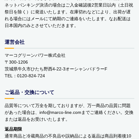
ネットバンキング決済の場合はご入金確認後2営業日以内（土日祝
￥0 ～￥999
祭日を除く）に発送いたします。在庫切れなどにより、出荷が遅
れる場合にはメールにて納期のご連絡をいたします。なお配送は
￥1,000 ～￥1,999
日本国内のみとさせていただきます。
￥2,000 ～￥2,999
運営会社
￥3,000 ～￥3,999
マーコグリーンパワー株式会社
￥4,000 ～￥4,999
〒300-1206
茨城県牛久市ひたち野西4-22-3オーシャンパドラーF
￥5,000 ～￥9,999
TEL：0120-824-724
￥10,000～
ご返品・交換について
品質等について万全を期しておりますが、万一商品の品質に問題
ご利用案内
お問い合わせ
カテゴリ一覧
があった場合は、info
marco-line.com
までご連絡ください。交換
個人情報の取り扱いについて
特定商取引法に関する表示
または返品をお受けいたします。
返品期限
通常商品と冷蔵商品の不良品や誤納品による返品は商品到着後10