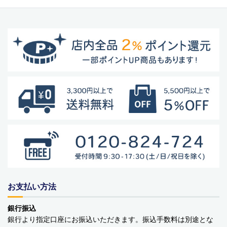
バッグ・カート
美容
アパレル
アクセサリー
アウトドア
健康・フィットネス
防災用品・保存食品
家電
お支払い方法
ガーデニング
銀行振込
おもちゃ・ホビー
銀行より指定口座にお振込いただきます。振込手数料は別途とな