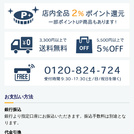
商品カテゴリー
食品
ペットフード・グッズ
季節商品
お支払い方法
動物モチーフグッズ
銀行振込
銀行より指定口座にお振込いただきます。振込手数料は別途とな
日用品・雑貨
ります。
コンテナキャリー
代金引換