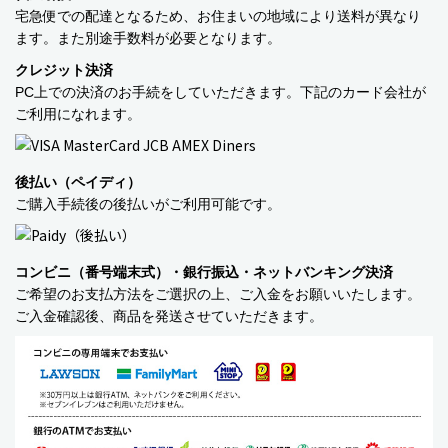
宅急便での配達となるため、お住まいの地域により送料が異なり
バッグ・カート
ます。また別途手数料が必要となります。
クレジット決済
美容
PC上での決済のお手続をしていただきます。下記のカード会社が
ご利用になれます。
アパレル
アクセサリー
後払い（ペイディ）
ご購入手続後の後払いがご利用可能です。
アウトドア
健康・フィットネス
コンビニ（番号端末式）・銀行振込・ネットバンキング決済
防災用品・保存食品
ご希望のお支払方法をご選択の上、ご入金をお願いいたします。
ご入金確認後、商品を発送させていただきます。
家電
ガーデニング
おもちゃ・ホビー