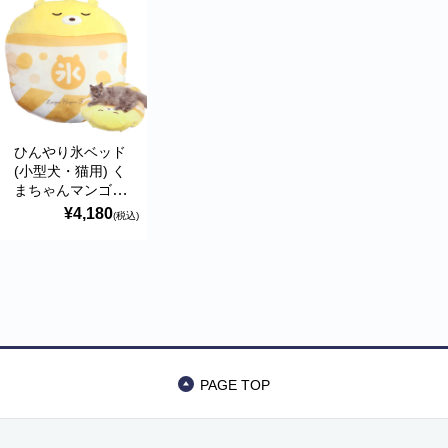
ひんやり氷ベッド
(小型犬・猫用) く
まちゃんマンゴー
暑さ対策ひんやり
¥4,180
(税込)
グッズ ペッツルー
ト
PAGE TOP