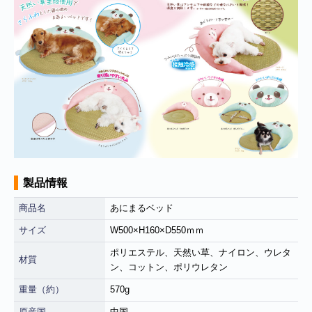
■
**年末年始休業日のお知らせ**
誠に勝手ではございますが、2024
製品情報
年12月31日～2025年1月5日まで休業させていただきます。年内出
荷は12月30日 13:00ご注文分まで、年始は1月6日より開始いたしま
商品名
あにまるベッド
す。休業期間中にいただきましたご注文やお問い合わせ等に関しま
サイズ
W500×H160×D550ｍｍ
しては、1月6日より順次対応させていただきます。お客様にはご不
便をおかけ致しますが、何卒ご了承くださいますようお願い申し上
ポリエステル、天然い草、ナイロン、ウレタ
材質
げます。
ン、コットン、ポリウレタン
■
**当店を騙る不審なメールにご注意ください**
発信元がヤマト運輸
重量（約）
570g
であるかのように装い、「Marco-Line」からの荷物が配送される旨
原産国
中国