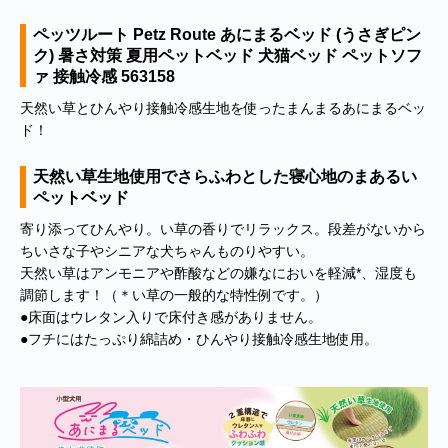
ペッツルート Petz Route あにまるベッド (うさぎピン
ク) 暑さ対策 夏用ペットベッド 犬猫ベッド ペットソフ
ァ 接触冷感 563158
天然い草とひんやり接触冷感生地を使ったまんまるあにまるベッ
ド！
天然い草生地使用でさらふわとした寝心地のまあるい
ペットベッド
寄り添ってひんやり。い草の香りでリラックス。段差がないから
ちいさな子やシニアな犬ちゃんものりやすい。
天然い草はアンモニアや酢酸などの嫌なにおいを軽減*、湿度も
調節します！（＊い草の一般的な特性例です。）
●床面はウレタン入りで床付き感がありません。
●フチにはたっぷり綿詰め・ひんやり接触冷感生地使用。