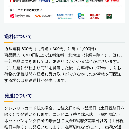
ベビーおもちゃ・子供用品
賞味期限間近・訳あり大特価
直輸入品
送料について
商品一覧
通常送料 600円（北海道＋300円、沖縄＋1,000円）
商品購入 3,300円以上で送料無料（北海道・沖縄を除く）。但し、
ブランドから探す
一部商品につきましては、別途料金がかかる場合がございます。
【ご注意】弊社より商品を発送した後、お客様のご都合によりお
MESH ジュエリー
荷物の保管期間を経過し受け取りができなかったお荷物を再配送
する場合は別途送料が発生します。
Bellini バッグ(イタリア)
発送について
alico バルサミコ酢
クレジットカード払の場合、ご注文日から 2営業日（土日祝祭日を
TEJAKULA 塩
除く）で発送いたします。コンビニ（番号端末式）・銀行振込・
ネットバンキング決済の場合はご入金確認後2営業日以内（土日祝
ムーミン
祭日を除く）に発送いたします。在庫切れなどにより、出荷が遅