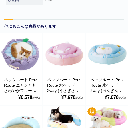
の偽のEメールが届くというお問い合わせが多数寄せられていま
す。当店で注文をしていないのにこのようなメールが届くなど、身
に覚えのない場合は、メールを開いたり、メール内のリンクをタッ
プしたり絶対にしないようご注意ください。なお、ご不明の場合
は、弊社またはヤマト運輸に直接お問い合わせください。〔 2024
他にもこんな商品があります
年10月31日(木)〕
■
**夏期休業日のお知らせ**
2024年8月14日(水)および8月15日(木)は
夏期休業日とさせていただきます。そのため、8月13日(火)14:00か
ら8月16日(金)14:00の間のご注文分の発送は、8月16日(金)となりま
す。ご了承のほどお願い申し上げます。
■Amaricoドッグフード グレインフリー成犬用（レッド）とグレイ
ンフリー成犬～シニア犬用（ゴールド）が新入荷しました。
ペッツルート Petz
ペッツルート Petz
ペッツルート Petz
Amaricoドッグフード
Route ニャンとも
Route 氷ベッド
Route 氷ベッド
さわやかフルーツ
2way (うさぎさん
2way (ぺんぎんさ
■
ステイロイヤル グレインフリー ドッグフード
が新たに追加入荷い
(ブルーベリー) 暑
ピンク) 暑さ対策
んブルー) 暑さ対
¥6,578
¥7,678
¥7,678
(税込)
(税込)
(税込)
たしました。
さ対策 夏用ペット
夏用ペットベッド
策 夏用ペットベッ
輸送遅延のため入荷が遅れておりました。まことに申し訳ございま
ベッド 犬猫ベッド
犬猫ベッド ペット
ド 犬猫ベッド ペ
せんでした。
ペットソファ 接触
ソファ 563134
ットソファ
冷感 天然い草使用
563141
563257