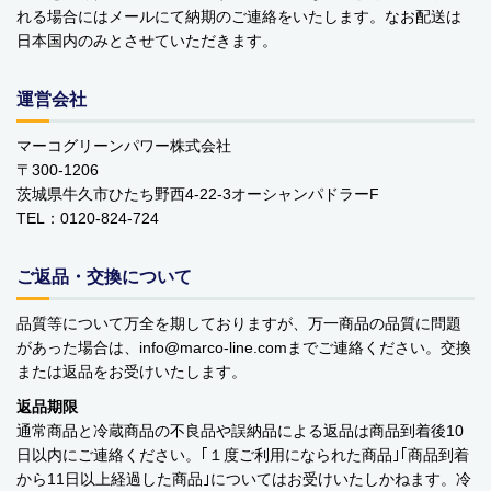
れる場合にはメールにて納期のご連絡をいたします。なお配送は
YOPE
日本国内のみとさせていただきます。
kusuguru Japan
運営会社
noa family
マーコグリーンパワー株式会社
MARNA マーナ
〒300-1206
茨城県牛久市ひたち野西4-22-3オーシャンパドラーF
DULTON ダルトン
TEL：0120-824-724
nailmatic
ご返品・交換について
sonnet
品質等について万全を期しておりますが、万一商品の品質に問題
があった場合は、info
marco-line.com
までご連絡ください。交換
橋本クロス
または返品をお受けいたします。
国際貿易 KB
返品期限
通常商品と冷蔵商品の不良品や誤納品による返品は商品到着後10
日以内にご連絡ください。｢１度ご利用になられた商品｣｢商品到着
価格から探す
から11日以上経過した商品｣についてはお受けいたしかねます。冷