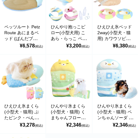
ペッツルート Petz
ひんやり抱っこピ
ひえひえ氷ベッド
Route あにまるベ
ロー(小型犬用) こ
2way(小型犬・猫
ッド (ぱんだブル
あら・らっこ ペッ
用) カワウソピン
ー) 暑さ対策 夏用
ト用冷感抱き枕
ク・ぺんぎんブル
¥6,578
¥3,200
¥6,380
(税込)
(税込)
(税込)
ペットベッド 犬猫
2022 暑さ対策ひ
ー 氷まくら 暑さ
ベッド ペットソフ
んやりグッズ ペッ
対策ひんやりグッ
ァ 接触冷感
ツルート
ズ ペッツルート
563165
ひえひえ氷まくら
ひんやり氷まくら
ひんやり氷まくら
(小型犬・猫用) ぶ
(小型犬・猫用) く
(小型犬・猫用) ペ
たピンク・ぺんぎ
まちゃんフロート
ンちゃんソーダ 暑
んブルー 2022 暑
暑さ対策ひんやり
さ対策ひんやりグ
¥3,278
¥2,346
¥2,346
(税込)
(税込)
(税込)
さ対策ひんやりグ
グッズ ペッツルー
ッズ ペッツルート
ッズ ペッツルート
ト