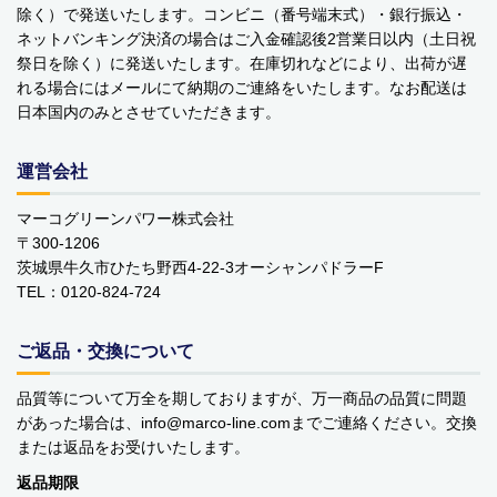
除く）で発送いたします。コンビニ（番号端末式）・銀行振込・
YOPE
ネットバンキング決済の場合はご入金確認後2営業日以内（土日祝
祭日を除く）に発送いたします。在庫切れなどにより、出荷が遅
kusuguru Japan
れる場合にはメールにて納期のご連絡をいたします。なお配送は
日本国内のみとさせていただきます。
noa family
MARNA マーナ
運営会社
DULTON ダルトン
マーコグリーンパワー株式会社
〒300-1206
nailmatic
茨城県牛久市ひたち野西4-22-3オーシャンパドラーF
TEL：0120-824-724
sonnet
ご返品・交換について
橋本クロス
品質等について万全を期しておりますが、万一商品の品質に問題
国際貿易 KB
があった場合は、info
marco-line.com
までご連絡ください。交換
または返品をお受けいたします。
価格から探す
返品期限