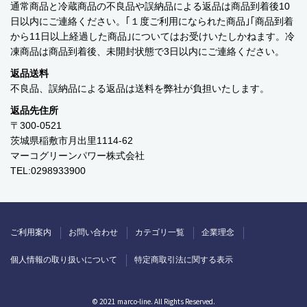
通常商品と冷蔵商品の不良品や誤納品による返品は商品到着後10
￥0 ～￥999
日以内にご連絡ください。｢１度ご利用になられた商品｣｢商品到着
から11日以上経過した商品｣についてはお受けいたしかねます。冷
￥1,000 ～￥1,999
凍商品は商品到着後、未開封状態で3日以内にご連絡ください。
￥2,000 ～￥2,999
返品送料
不良品、誤納品による返品は送料を弊社が負担いたします。
￥3,000 ～￥3,999
返品先住所
〒300-0521
￥4,000 ～￥4,999
茨城県稲敷市月出里1114-62
マーコグリーンパワー株式会社
￥5,000 ～￥9,999
TEL:0298933900
￥10,000～
ご利用案内
お問い合わせ
カテゴリ一覧
企業理念
ご利用案内
お問い合わせ
カテゴリ一覧
個人情報の取り扱いについて
特定商取引法に関する表示
個人情報の取り扱いについて
特定商取引法に関する表示
© 2021 marco-line. All Rights Reserved.