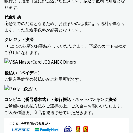
銀行より指定口座にお振込いただきます。振込手数料は別途とな
ります。
バッグ・カート
代金引換
美容
宅急便での配達となるため、お住まいの地域により送料が異なり
ます。また別途手数料が必要となります。
アパレル
クレジット決済
PC上での決済のお手続をしていただきます。下記のカード会社が
アクセサリー
ご利用になれます。
アウトドア
後払い（ペイディ）
健康・フィットネス
ご購入手続後の後払いがご利用可能です。
防災用品・保存食品
コンビニ（番号端末式）・銀行振込・ネットバンキング決済
家電
ご希望のお支払方法をご選択の上、ご入金をお願いいたします。
ご入金確認後、商品を発送させていただきます。
ガーデニング
おもちゃ・ホビー