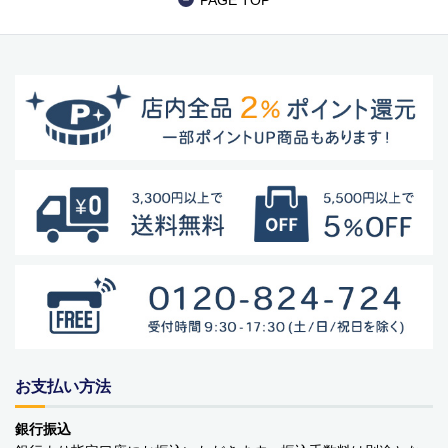
PAGE TOP
商品カテゴリー
食品
ペットフード・グッズ
季節商品
動物モチーフグッズ
お支払い方法
日用品・雑貨
銀行振込
コンテナキャリー