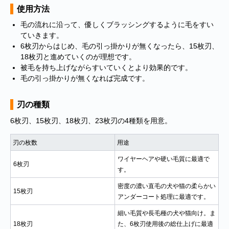
使用方法
毛の流れに沿って、優しくブラッシングするように毛をすい
ていきます。
6枚刃からはじめ、毛の引っ掛かりが無くなったら、15枚刃、
18枚刃と進めていくのが理想です。
被毛を持ち上げながらすいていくとより効果的です。
毛の引っ掛かりが無くなれば完成です。
刃の種類
6枚刃、15枚刃、18枚刃、23枚刃の4種類を用意。
■
**年末年始休業日のお知らせ**
誠に勝手ではございますが、2024
年12月31日～2025年1月5日まで休業させていただきます。年内出
刃の枚数
用途
荷は12月30日 13:00ご注文分まで、年始は1月6日より開始いたしま
ワイヤーヘアや硬い毛質に最適で
す。休業期間中にいただきましたご注文やお問い合わせ等に関しま
6枚刃
す。
しては、1月6日より順次対応させていただきます。お客様にはご不
便をおかけ致しますが、何卒ご了承くださいますようお願い申し上
密度の濃い直毛の犬や猫の柔らかい
15枚刃
げます。
アンダーコート処理に最適です。
■
**当店を騙る不審なメールにご注意ください**
発信元がヤマト運輸
細い毛質や長毛種の犬や猫向け。ま
であるかのように装い、「Marco-Line」からの荷物が配送される旨
18枚刃
た、6枚刃使用後の総仕上げに最適