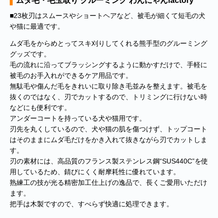
ムダ毛・毛玉取り グルーミング わんにゃんfactory
■23枚刃はスムースやショートヘアなど、被毛が細くて短毛の犬
や猫に最適です。
ムダ毛をからめとってスキ刈りしてくれる熊手型のグルーミング
グッズです。
毛の流れに沿ってブラッシングするように動かすだけで、手軽に
被毛のお手入れができるケア用品です。
無駄毛や傷んだ毛をきれいに取り除き毛並みを整えます。被毛を
抜くのではなく、刃でカットするので、トリミングに行けない時
などにも便利です。
アンダーコートを持っている犬や猫用です。
刃先を丸くしているので、犬や猫の肌を傷つけず、トップコート
はそのままにムダ毛だけをかき入れて抜きながら刃でカットしま
す。
刃の素材には、高品質のフランス製ステンレス鋼“SUS440C”を使
用しているため、錆びにくく耐摩耗性に優れています。
熟練工の技が光る精密加工仕上げの逸品で、長くご愛用いただけ
ます。
把手は木製ですので、すべらず快適に処理できます。