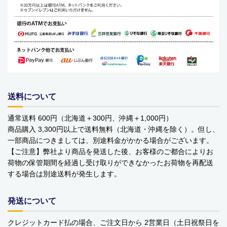
ベビーおもちゃ・子供用品
賞味期限間近・訳あり大特価
直輸入品
商品一覧
送料について
ブランドから探す
通常送料 600円（北海道＋300円、沖縄＋1,000円）
MESH ジュエリー
商品購入 3,300円以上で送料無料（北海道・沖縄を除く）。但し、
一部商品につきましては、別途料金がかかる場合がございます。
Bellini バッグ(イタリア)
【ご注意】弊社より商品を発送した後、お客様のご都合によりお
荷物の保管期間を経過し受け取りができなかったお荷物を再配送
alico バルサミコ酢
する場合は別途送料が発生します。
TEJAKULA 塩
発送について
ムーミン
クレジットカード払の場合、ご注文日から 2営業日（土日祝祭日を