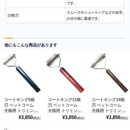
の偽のEメールが届くというお問い合わせが多数寄せられていま
です。
す。当店で注文をしていないのにこのようなメールが届くなど、身
スムースやショートヘアなどの短毛
に覚えのない場合は、メールを開いたり、メール内のリンクをタッ
23枚刃
の犬や猫に最適です。
プしたり絶対にしないようご注意ください。なお、ご不明の場合
は、弊社またはヤマト運輸に直接お問い合わせください。〔 2024
年10月31日(木)〕
■
**夏期休業日のお知らせ**
2024年8月14日(水)および8月15日(木)は
他にもこんな商品があります
夏期休業日とさせていただきます。そのため、8月13日(火)14:00か
ら8月16日(金)14:00の間のご注文分の発送は、8月16日(金)となりま
す。ご了承のほどお願い申し上げます。
■Amaricoドッグフード グレインフリー成犬用（レッド）とグレイ
ンフリー成犬～シニア犬用（ゴールド）が新入荷しました。
Amaricoドッグフード
■
ステイロイヤル グレインフリー ドッグフード
が新たに追加入荷い
コートキング6枚
コートキング15枚
コートキング18枚
たしました。
刃 ペットコーム
刃 ペットコーム
刃 ペットコーム
輸送遅延のため入荷が遅れておりました。まことに申し訳ございま
犬猫用 トリミング
犬猫用 トリミング
犬猫用 トリミング
せんでした。
ムダ毛・毛玉取り
ムダ毛・毛玉取り
ムダ毛・毛玉取り
¥3,850
¥3,850
¥3,850
(税込)
(税込)
(税込)
グルーミング わん
グルーミング わん
グルーミング わん
にゃんfactory
にゃんfactory
にゃんfactory