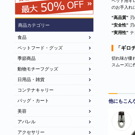
ペット用ギ
のお手入れ
“高品質”
刃
“安全性”
刃
商品カテゴリー
“実用性”
テ
食品
「ギロ
ペットフード・グッズ
切れ味が優
季節商品
スムーズに
動物モチーフグッズ
日用品・雑貨
コンテナキャリー
バッグ・カート
他にもこん
美容
アパレル
アクセサリー