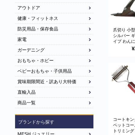
アウトドア
健康・フィットネス
防災用品・保存食品
爪切り 小
シルバー 
家電
イプ わん
factory
¥
ガーデニング
おもちゃ・ホビー
ベビーおもちゃ・子供用品
賞味期限間近・訳あり大特価
直輸入品
商品一覧
コートキン
ブランドから探す
ペットコー
トリミング
MESH ジュエリー