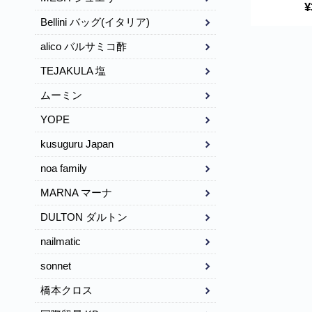
毛玉取り 
¥
グ わんにゃん
Bellini バッグ(イタリア)
alico バルサミコ酢
TEJAKULA 塩
ムーミン
YOPE
kusuguru Japan
noa family
MARNA マーナ
DULTON ダルトン
nailmatic
sonnet
橋本クロス