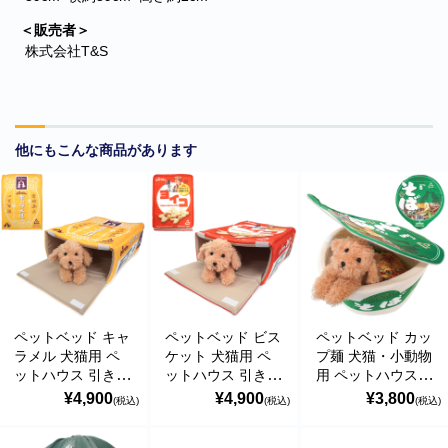
＜販売者＞
株式会社T&S
他にもこんな商品があります
■
**年末年始休業日のお知らせ**
誠に勝手ではございますが、2024
年12月31日～2025年1月5日まで休業させていただきます。年内出
荷は12月30日 13:00ご注文分まで、年始は1月6日より開始いたしま
す。休業期間中にいただきましたご注文やお問い合わせ等に関しま
しては、1月6日より順次対応させていただきます。お客様にはご不
ペットベッド キャ
ペットベッド ビス
ペットベッド カッ
ラメル 犬猫用 ペ
ケット 犬猫用 ペ
プ麺 犬猫・小動物
便をおかけ致しますが、何卒ご了承くださいますようお願い申し上
ットハウス 引き出
ットハウス 引き出
用 ペットハウス
げます。
し型 おもしろ イ
し型 おもしろ イ
緑のそば 秋冬用
¥4,900
¥4,900
¥3,800
(税込)
(税込)
(税込)
ンスタ映え T&S
ンスタ映え T&S
おもしろ インスタ
■
**当店を騙る不審なメールにご注意ください**
発信元がヤマト運輸
映え T&S
であるかのように装い、「Marco-Line」からの荷物が配送される旨