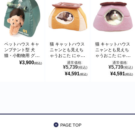
の偽のEメールが届くというお問い合わせが多数寄せられていま
す。当店で注文をしていないのにこのようなメールが届くなど、身
に覚えのない場合は、メールを開いたり、メール内のリンクをタッ
プしたり絶対にしないようご注意ください。なお、ご不明の場合
は、弊社またはヤマト運輸に直接お問い合わせください。〔 2024
年10月31日(木)〕
ペットハウス キャ
猫 キャットハウス
猫 キャットハウス
■
**夏期休業日のお知らせ**
2024年8月14日(水)および8月15日(木)は
ンプテント型 犬
ニャンとも見えち
ニャンとも見えち
夏期休業日とさせていただきます。そのため、8月13日(火)14:00か
猫・小動物用 グリ
ゃうおこた にゃん
ゃうおこた にゃん
ら8月16日(金)14:00の間のご注文分の発送は、8月16日(金)となりま
ーン おもしろ イ
角 ペッツルート
丸 ペッツルート
¥3,900
す。ご了承のほどお願い申し上げます。
通常価格:
通常価格:
(税込)
¥5,739
¥5,739
ンスタ映え T&S
(税込)
(税込)
¥4,591
¥4,591
■Amaricoドッグフード グレインフリー成犬用（レッド）とグレイ
(税込)
(税込)
ンフリー成犬～シニア犬用（ゴールド）が新入荷しました。
Amaricoドッグフード
■
ステイロイヤル グレインフリー ドッグフード
が新たに追加入荷い
たしました。
輸送遅延のため入荷が遅れておりました。まことに申し訳ございま
せんでした。
PAGE TOP