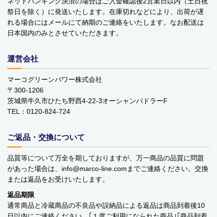
ネットバンキング決済の場合はご入金確認後2営業日以内（土日祝
祭日を除く）に発送いたします。在庫切れなどにより、出荷が遅
バッグ・カート
れる場合にはメールにて納期のご連絡をいたします。なお配送は
日本国内のみとさせていただきます。
美容
アパレル
運営会社
アクセサリー
マーコグリーンパワー株式会社
〒300-1206
アウトドア
茨城県牛久市ひたち野西4-22-3オーシャンパドラーF
TEL：0120-824-724
健康・フィットネス
ご返品・交換について
防災用品・保存食品
品質等について万全を期しておりますが、万一商品の品質に問題
家電
があった場合は、info
marco-line.com
までご連絡ください。交換
または返品をお受けいたします。
ガーデニング
返品期限
通常商品と冷蔵商品の不良品や誤納品による返品は商品到着後10
おもちゃ・ホビー
日以内にご連絡ください。｢１度ご利用になられた商品｣｢商品到着