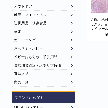
アウトドア
健康・フィットネス
犬猫用 枕
防災用品・保存食品
えクッショ
ッド クール
家電
ピンク ペ
¥
ガーデニング
おもちゃ・ホビー
ベビーおもちゃ・子供用品
賞味期限間近・訳あり大特価
直輸入品
商品一覧
ブランドから探す
MESH ジュエリー