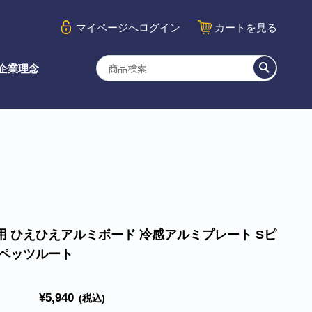
マイページ
へログイン
カート
を見る
企業理念
用 ひえひえアルミボード 冷感アルミプレート Sピ
 ペッツルート
¥5,940
(税込)