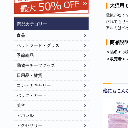
犬猫用 
電気がなく
汚れてもサ
商品カテゴリー
アルミはペ
食品
商品説
ペットフード・グッズ
＜品名＞
犬
季節商品
＜販売者＞
動物モチーフグッズ
日用品・雑貨
コンテナキャリー
他にもこん
バッグ・カート
美容
アパレル
アクセサリー