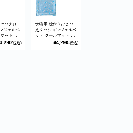
付きひえひ
犬猫用 枕付きひえひ
ンジェルベ
えクッションジェルベ
マット S
ッド クールマット S
ッツルート
ブルー ペッツルート
4,290
¥4,290
(税込)
(税込)