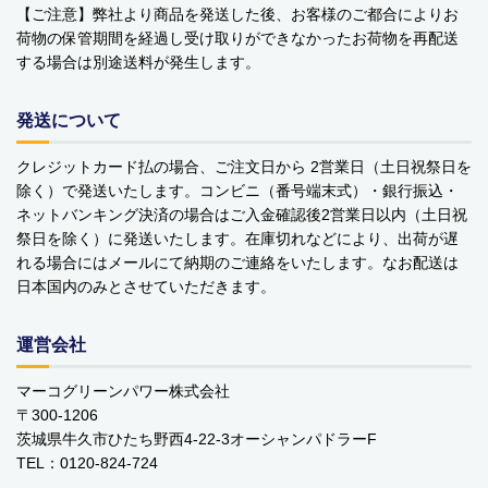
【ご注意】弊社より商品を発送した後、お客様のご都合によりお
ベビーおもちゃ・子供用品
荷物の保管期間を経過し受け取りができなかったお荷物を再配送
する場合は別途送料が発生します。
賞味期限間近・訳あり大特価
直輸入品
発送について
商品一覧
クレジットカード払の場合、ご注文日から 2営業日（土日祝祭日を
除く）で発送いたします。コンビニ（番号端末式）・銀行振込・
ネットバンキング決済の場合はご入金確認後2営業日以内（土日祝
ブランドから探す
祭日を除く）に発送いたします。在庫切れなどにより、出荷が遅
れる場合にはメールにて納期のご連絡をいたします。なお配送は
MESH ジュエリー
日本国内のみとさせていただきます。
Bellini バッグ(イタリア)
運営会社
alico バルサミコ酢
マーコグリーンパワー株式会社
TEJAKULA 塩
〒300-1206
茨城県牛久市ひたち野西4-22-3オーシャンパドラーF
ムーミン
TEL：0120-824-724