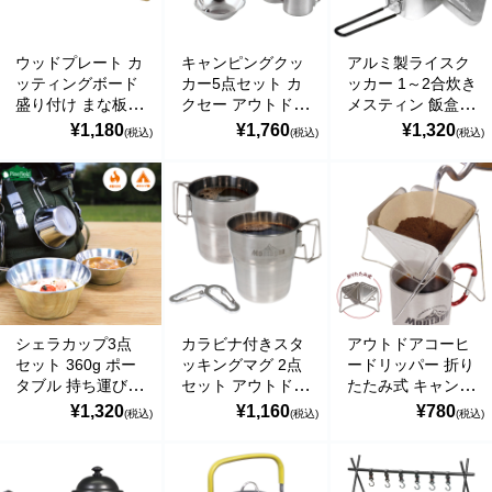
の偽のEメールが届くというお問い合わせが多数寄せられていま
す。当店で注文をしていないのにこのようなメールが届くなど、身
に覚えのない場合は、メールを開いたり、メール内のリンクをタッ
ウッドプレート カ
キャンピングクッ
アルミ製ライスク
プしたり絶対にしないようご注意ください。なお、ご不明の場合
ッティングボード
カー5点セット カ
ッカー 1～2合炊き
は、弊社またはヤマト運輸に直接お問い合わせください。〔 2024
盛り付け まな板
クセー アウトドア
メスティン 飯盒
年10月31日(木)〕
取っ手付き 竹製
キャンプ用調理器
アウトドア・キャ
¥1,180
¥1,760
¥1,320
(税込)
(税込)
(税込)
アウトドア
具・食器
ンプ ハック
■
**夏期休業日のお知らせ**
2024年8月14日(水)および8月15日(木)は
Montagna
夏期休業日とさせていただきます。そのため、8月13日(火)14:00か
ら8月16日(金)14:00の間のご注文分の発送は、8月16日(金)となりま
す。ご了承のほどお願い申し上げます。
■Amaricoドッグフード グレインフリー成犬用（レッド）とグレイ
ンフリー成犬～シニア犬用（ゴールド）が新入荷しました。
Amaricoドッグフード
シェラカップ3点
カラビナ付きスタ
アウトドアコーヒ
■
ステイロイヤル グレインフリー ドッグフード
が新たに追加入荷い
セット 360g ポー
ッキングマグ 2点
ードリッパー 折り
たしました。
タブル 持ち運び
セット アウトドア
たたみ式 キャンプ
輸送遅延のため入荷が遅れておりました。まことに申し訳ございま
楽々 鍋 ボール 計
キャンプ
Montagna
¥1,320
¥1,160
¥780
(税込)
(税込)
(税込)
せんでした。
量カップ 目盛り付
Montagna
き フック付き キ
ャンプ BBQ
PineField