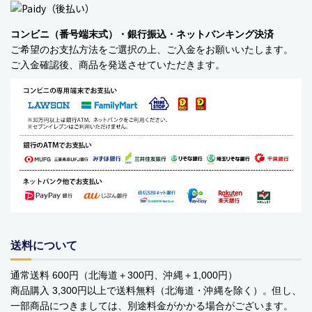
バッグ・カート
コンビニ（番号端末式）・銀行振込・ネットバンキング決済
ご希望のお支払方法をご選択の上、ご入金をお願いいたします。
美容
ご入金確認後、商品を発送させていただきます。
アパレル
アクセサリー
アウトドア
健康・フィットネス
防災用品・保存食品
家電
送料について
ガーデニング
通常送料 600円（北海道＋300円、沖縄＋1,000円）
商品購入 3,300円以上で送料無料（北海道・沖縄を除く）。但し、
おもちゃ・ホビー
一部商品につきましては、別途料金がかかる場合がございます。