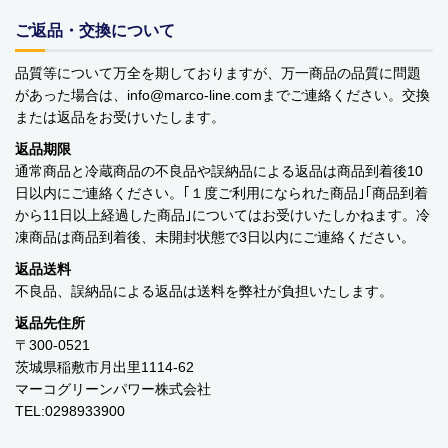
YOPE
ご返品・交換について
kusuguru Japan
品質等について万全を期しておりますが、万一商品の品質に問題
があった場合は、info
marco-line.com
までご連絡ください。交換
noa family
または返品をお受けいたします。
返品期限
MARNA マーナ
通常商品と冷蔵商品の不良品や誤納品による返品は商品到着後10
日以内にご連絡ください。｢１度ご利用になられた商品｣｢商品到着
DULTON ダルトン
から11日以上経過した商品｣についてはお受けいたしかねます。冷
凍商品は商品到着後、未開封状態で3日以内にご連絡ください。
nailmatic
返品送料
sonnet
不良品、誤納品による返品は送料を弊社が負担いたします。
返品先住所
橋本クロス
〒300-0521
茨城県稲敷市月出里1114-62
国際貿易 KB
マーコグリーンパワー株式会社
TEL:0298933900
価格から探す