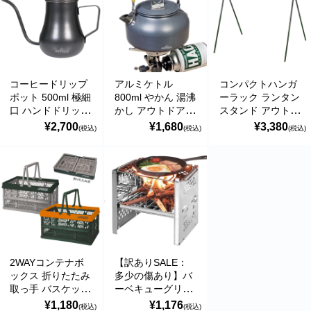
コーヒードリップ
アルミケトル
コンパクトハンガ
ポット 500ml 極細
800ml やかん 湯沸
ーラック ランタン
口 ハンドドリップ
かし アウトドア
スタンド アウトド
珈琲 温度調整
キャンプ
ア キャンプギア
¥2,700
¥1,680
¥3,380
(税込)
(税込)
(税込)
Montagna
Montagna
Montagna
2WAYコンテナボ
【訳ありSALE：
ックス 折りたたみ
多少の傷あり】バ
取っ手 バスケット
ーベキューグリル
テーブル 買い物カ
折りたたみ スマー
¥1,180
¥1,176
(税込)
(税込)