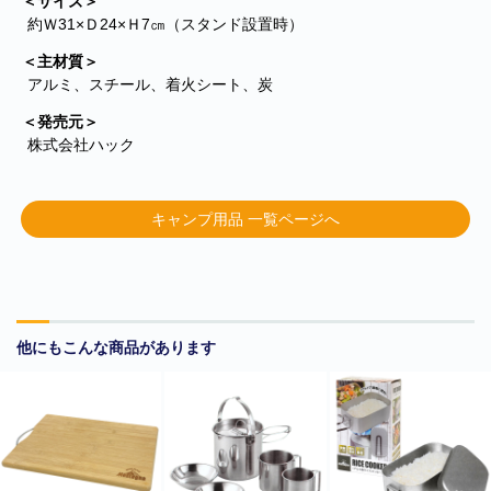
＜サイズ＞
約Ｗ31×Ｄ24×Ｈ7㎝（スタンド設置時）
＜主材質＞
アルミ、スチール、着火シート、炭
＜発売元＞
株式会社ハック
キャンプ用品 一覧ページへ
■
**年末年始休業日のお知らせ**
誠に勝手ではございますが、2024
年12月31日～2025年1月5日まで休業させていただきます。年内出
荷は12月30日 13:00ご注文分まで、年始は1月6日より開始いたしま
す。休業期間中にいただきましたご注文やお問い合わせ等に関しま
他にもこんな商品があります
しては、1月6日より順次対応させていただきます。お客様にはご不
便をおかけ致しますが、何卒ご了承くださいますようお願い申し上
げます。
■
**当店を騙る不審なメールにご注意ください**
発信元がヤマト運輸
であるかのように装い、「Marco-Line」からの荷物が配送される旨