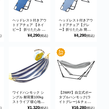
ー
ヘッドレスト付きアウ
ヘッドレスト付きアウ
トドアチェア 【ネイ
トドアチェア【グレ
ビー】 折りたたみ 簡
ー】折りたたみ 簡易
易ベッド キャンプ 海
ベッド キャンプ 海水
¥4,290
¥4,290
)
(税込)
(税込)
水浴 バーベキュー
浴 バーベキュー
ン
ワイドハンモック シ
【2WAY】自立式ポー
】
ングル 耐荷重100kg
タブルハンモック(ラ
み
ストライプ 寝心地抜
イトグレー)＆チェア
群 簡単設営 レジャ
ー(ナチュラルホワイ
¥1,320
¥16,280
)
(税込)
(税込)