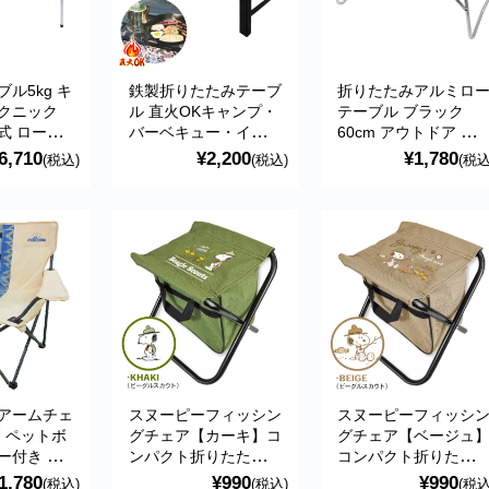
ル5kg キ
鉄製折りたたみテーブ
折りたたみアルミロ
クニック
ル 直火OKキャンプ・
テーブル ブラック
式 ロール
バーベキュー・インテ
60cm アウトドア キ
状天板 軽
リア 折りたたみコン
ャンプ Montagna
6,710
¥2,200
¥1,780
(税込)
(税込)
(税込
 収納袋付
パクト
kg
アームチェ
スヌーピーフィッシン
スヌーピーフィッシ
柄 ペットボ
グチェア【カーキ】コ
グチェア【ベージュ
ー付き ア
ンパクト折りたたみ椅
コンパクト折りたた
キャンプ
子 ファスナーポケッ
椅子 ファスナーポケ
1,780
¥990
¥990
(税込)
(税込)
(税込