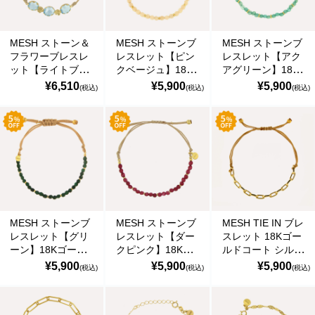
MESH ストーン＆
MESH ストーンブ
MESH ストーンブ
フラワーブレスレ
レスレット【ピン
レスレット【アク
ット【ライトブル
クベージュ】18K
アグリーン】18K
ー】18Kゴールド
ゴールドコート シ
ゴールドコート シ
¥6,510
¥5,900
¥5,900
(税込)
(税込)
(税込)
コート シルバー
ルバー925 ポルト
ルバー925 ポルト
925 ポルトガル直
ガル直輸入
ガル直輸入
輸入 PUL0056SF
PUL0022A Gold
PUL0022A Gold
Gold Bracelet
Bracelet
Bracelet
MESH ストーンブ
MESH ストーンブ
MESH TIE IN ブレ
レスレット【グリ
レスレット【ダー
スレット 18Kゴー
ーン】18Kゴール
クピンク】18Kゴ
ルドコート シルバ
ドコート シルバー
ールドコート シル
ー925 ポルトガル
¥5,900
¥5,900
¥5,900
(税込)
(税込)
(税込)
925 ポルトガル直
バー925 ポルトガ
直輸入 PUL0092
輸入 PUL0022A
ル直輸入
Gold Bracelet
Gold Bracelet
PUL0022A Gold