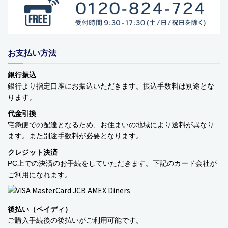
バッグ・カート
美容
お支払い方法
アパレル
銀行振込
アクセサリー
銀行より指定口座にお振込いただきます。振込手数料は別途とな
ります。
アウトドア
代金引換
宅急便での配達となるため、お住まいの地域により送料が異なり
健康・フィットネス
ます。また別途手数料が必要となります。
防災用品・保存食品
クレジット決済
PC上での決済のお手続をしていただきます。下記のカード会社が
家電
ご利用になれます。
ガーデニング
後払い（ペイディ）
おもちゃ・ホビー
ご購入手続後の後払いがご利用可能です。