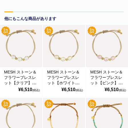
の偽のEメールが届くというお問い合わせが多数寄せられていま
す。当店で注文をしていないのにこのようなメールが届くなど、身
に覚えのない場合は、メールを開いたり、メール内のリンクをタッ
他にもこんな商品があります
プしたり絶対にしないようご注意ください。なお、ご不明の場合
は、弊社またはヤマト運輸に直接お問い合わせください。〔 2024
年10月31日(木)〕
■
**夏期休業日のお知らせ**
2024年8月14日(水)および8月15日(木)は
夏期休業日とさせていただきます。そのため、8月13日(火)14:00か
ら8月16日(金)14:00の間のご注文分の発送は、8月16日(金)となりま
す。ご了承のほどお願い申し上げます。
■Amaricoドッグフード グレインフリー成犬用（レッド）とグレイ
MESH ストーン＆
MESH ストーン＆
MESH ストーン＆
ンフリー成犬～シニア犬用（ゴールド）が新入荷しました。
フラワーブレスレ
フラワーブレスレ
フラワーブレスレ
Amaricoドッグフード
ット【クリア】
ット【ホワイト】
ット【ピンク】
18Kゴールドコー
18Kゴールドコー
18Kゴールドコー
¥6,510
¥6,510
¥6,510
(税込)
(税込)
(税込)
■
ステイロイヤル グレインフリー ドッグフード
が新たに追加入荷い
ト シルバー925 ポ
ト シルバー925 ポ
ト シルバー925 ポ
ルトガル直輸入
ルトガル直輸入
ルトガル直輸入
たしました。
PUL0056SF Gold
PUL0056SF Gold
PUL0056SF Gold
輸送遅延のため入荷が遅れておりました。まことに申し訳ございま
Bracelet
Bracelet
Bracelet
せんでした。