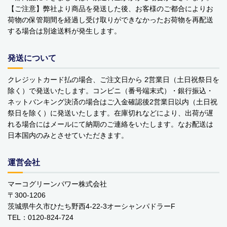
【ご注意】弊社より商品を発送した後、お客様のご都合によりお
YOPE
荷物の保管期間を経過し受け取りができなかったお荷物を再配送
する場合は別途送料が発生します。
kusuguru Japan
noa family
発送について
MARNA マーナ
クレジットカード払の場合、ご注文日から 2営業日（土日祝祭日を
除く）で発送いたします。コンビニ（番号端末式）・銀行振込・
DULTON ダルトン
ネットバンキング決済の場合はご入金確認後2営業日以内（土日祝
祭日を除く）に発送いたします。在庫切れなどにより、出荷が遅
nailmatic
れる場合にはメールにて納期のご連絡をいたします。なお配送は
日本国内のみとさせていただきます。
sonnet
運営会社
橋本クロス
マーコグリーンパワー株式会社
国際貿易 KB
〒300-1206
茨城県牛久市ひたち野西4-22-3オーシャンパドラーF
価格から探す
TEL：0120-824-724