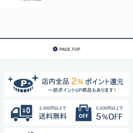
ルバーコート ポル
トガル直輸入
PUL0095 Silver
Bracelet
商品カテゴリー
PAGE TOP
食品
ペットフード・グッズ
季節商品
動物モチーフグッズ
日用品・雑貨
コンテナキャリー