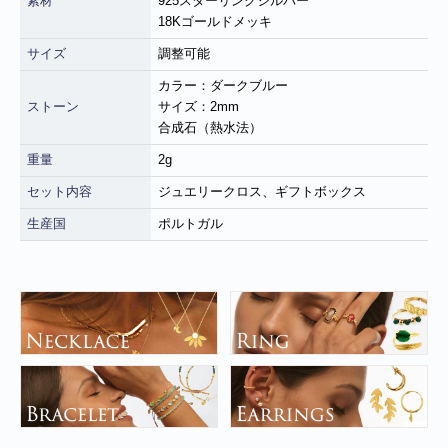
素材
925スターリングシルバー
18Kゴールドメッキ
サイズ
調整可能
カラー：ダークブルー
ストーン
サイズ：2mm
合成石（熱水法）
重量
2g
セット内容
ジュエリークロス、ギフトボックス
生産国
ポルトガル
■
**年末年始休業日のお知らせ**
誠に勝手ではございますが、2024
年12月31日～2025年1月5日まで休業させていただきます。年内出
荷は12月30日 13:00ご注文分まで、年始は1月6日より開始いたしま
す。休業期間中にいただきましたご注文やお問い合わせ等に関しま
しては、1月6日より順次対応させていただきます。お客様にはご不
便をおかけ致しますが、何卒ご了承くださいますようお願い申し上
げます。
■
**当店を騙る不審なメールにご注意ください**
発信元がヤマト運輸
であるかのように装い、「Marco-Line」からの荷物が配送される旨