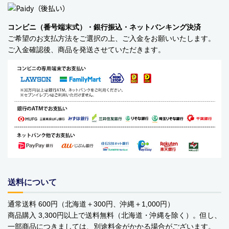
ベビーおもちゃ・子供用品
コンビニ（番号端末式）・銀行振込・ネットバンキング決済
賞味期限間近・訳あり大特価
ご希望のお支払方法をご選択の上、ご入金をお願いいたします。
ご入金確認後、商品を発送させていただきます。
直輸入品
商品一覧
ブランドから探す
MESH ジュエリー
Bellini バッグ(イタリア)
alico バルサミコ酢
送料について
TEJAKULA 塩
通常送料 600円（北海道＋300円、沖縄＋1,000円）
商品購入 3,300円以上で送料無料（北海道・沖縄を除く）。但し、
ムーミン
一部商品につきましては、別途料金がかかる場合がございます。