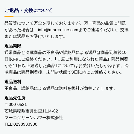
￥0 ～￥999
ご返品・交換について
￥1,000 ～￥1,999
品質等について万全を期しておりますが、万一商品の品質に問題
があった場合は、info
marco-line.com
までご連絡ください。交換
￥2,000 ～￥2,999
または返品をお受けいたします。
￥3,000 ～￥3,999
返品期限
通常商品と冷蔵商品の不良品や誤納品による返品は商品到着後10
￥4,000 ～￥4,999
日以内にご連絡ください。｢１度ご利用になられた商品｣｢商品到着
から11日以上経過した商品｣についてはお受けいたしかねます。冷
￥5,000 ～￥9,999
凍商品は商品到着後、未開封状態で3日以内にご連絡ください。
返品送料
￥10,000～
不良品、誤納品による返品は送料を弊社が負担いたします。
返品先住所
ご利用案内
お問い合わせ
カテゴリ一覧
〒300-0521
茨城県稲敷市月出里1114-62
個人情報の取り扱いについて
特定商取引法に関する表示
マーコグリーンパワー株式会社
TEL:0298933900