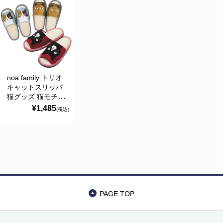
J226
リー)
noa family トリオ
キャットスリッパ
猫グッズ 猫モチー
フ ネコ柄 ノアフ
¥1,485
(税込)
ァミリー H296
PAGE TOP