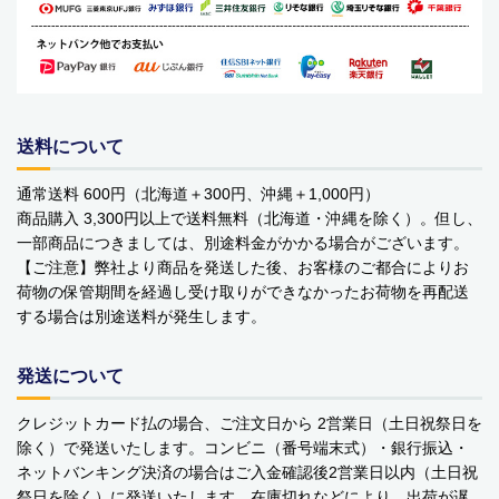
バッグ・カート
美容
アパレル
送料について
アクセサリー
通常送料 600円（北海道＋300円、沖縄＋1,000円）
商品購入 3,300円以上で送料無料（北海道・沖縄を除く）。但し、
アウトドア
一部商品につきましては、別途料金がかかる場合がございます。
【ご注意】弊社より商品を発送した後、お客様のご都合によりお
健康・フィットネス
荷物の保管期間を経過し受け取りができなかったお荷物を再配送
する場合は別途送料が発生します。
防災用品・保存食品
家電
発送について
クレジットカード払の場合、ご注文日から 2営業日（土日祝祭日を
ガーデニング
除く）で発送いたします。コンビニ（番号端末式）・銀行振込・
ネットバンキング決済の場合はご入金確認後2営業日以内（土日祝
おもちゃ・ホビー
祭日を除く）に発送いたします。在庫切れなどにより、出荷が遅