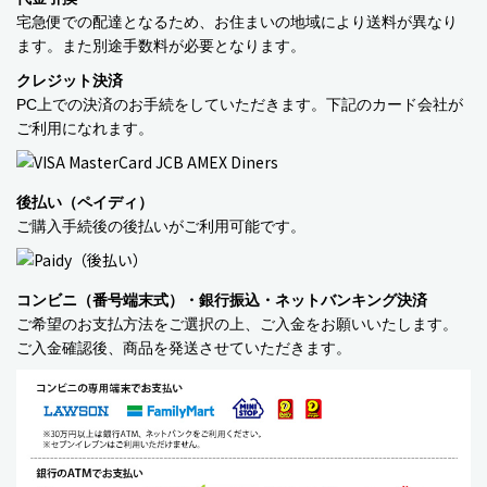
宅急便での配達となるため、お住まいの地域により送料が異なり
ます。また別途手数料が必要となります。
クレジット決済
PC上での決済のお手続をしていただきます。下記のカード会社が
ご利用になれます。
商品カテゴリー
後払い（ペイディ）
ご購入手続後の後払いがご利用可能です。
食品
ペットフード・グッズ
コンビニ（番号端末式）・銀行振込・ネットバンキング決済
ご希望のお支払方法をご選択の上、ご入金をお願いいたします。
季節商品
ご入金確認後、商品を発送させていただきます。
動物モチーフグッズ
日用品・雑貨
コンテナキャリー