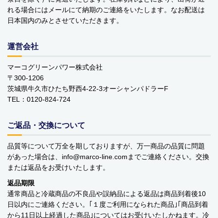
れる場合にはメールにて納期のご連絡をいたします。なお配送は
ベビーおもちゃ・子供用品
日本国内のみとさせていただきます。
賞味期限間近・訳あり大特価
運営会社
直輸入品
マーコグリーンパワー株式会社
商品一覧
〒300-1206
茨城県牛久市ひたち野西4-22-3オーシャンパドラーF
ブランドから探す
TEL：0120-824-724
MESH ジュエリー
ご返品・交換について
Bellini バッグ(イタリア)
品質等について万全を期しておりますが、万一商品の品質に問題
があった場合は、info
marco-line.com
までご連絡ください。交換
alico バルサミコ酢
または返品をお受けいたします。
返品期限
TEJAKULA 塩
通常商品と冷蔵商品の不良品や誤納品による返品は商品到着後10
日以内にご連絡ください。｢１度ご利用になられた商品｣｢商品到着
ムーミン
から11日以上経過した商品｣についてはお受けいたしかねます。冷