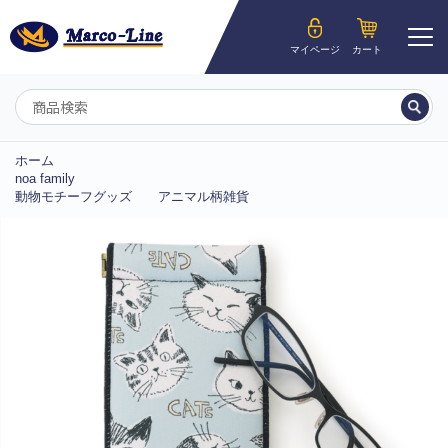
ようこそ__MEMBER_LASTNAME__様
マイページ
カート
マイページ
ホーム
noa family
動物モチーフグッズ
アニマル柄雑貨