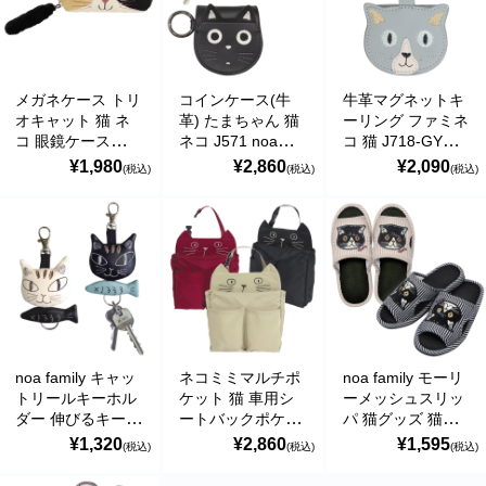
の偽のEメールが届くというお問い合わせが多数寄せられていま
す。当店で注文をしていないのにこのようなメールが届くなど、身
に覚えのない場合は、メールを開いたり、メール内のリンクをタッ
プしたり絶対にしないようご注意ください。なお、ご不明の場合
は、弊社またはヤマト運輸に直接お問い合わせください。〔 2024
メガネケース トリ
コインケース(牛
牛革マグネットキ
年10月31日(木)〕
オキャット 猫 ネ
革) たまちゃん 猫
ーリング ファミネ
コ 眼鏡ケース
ネコ J571 noa
コ 猫 J718-GY
■
**夏期休業日のお知らせ**
2024年8月14日(水)および8月15日(木)は
J537 noa
family(ノアファミ
noa family(ノアフ
¥1,980
¥2,860
¥2,090
(税込)
(税込)
(税込)
family(ノアファミ
リー)
ァミリー)
夏期休業日とさせていただきます。そのため、8月13日(火)14:00か
リー)
ら8月16日(金)14:00の間のご注文分の発送は、8月16日(金)となりま
す。ご了承のほどお願い申し上げます。
■Amaricoドッグフード グレインフリー成犬用（レッド）とグレイ
ンフリー成犬～シニア犬用（ゴールド）が新入荷しました。
Amaricoドッグフード
■
ステイロイヤル グレインフリー ドッグフード
が新たに追加入荷い
noa family キャッ
ネコミミマルチポ
noa family モーリ
たしました。
トリールキーホル
ケット 猫 車用シ
ーメッシュスリッ
輸送遅延のため入荷が遅れておりました。まことに申し訳ございま
ダー 伸びるキーリ
ートバックポケッ
パ 猫グッズ 猫モ
せんでした。
ング 猫グッズ 猫
ト バッグインバッ
チーフ ネコ柄 ノ
¥1,320
¥2,860
¥1,595
(税込)
(税込)
(税込)
モチーフ ネコ柄
グ A905 noa
アファミリー
ノアファミリー
family(ノアファミ
H297