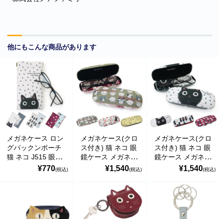
他にもこんな商品があります
■
**年末年始休業日のお知らせ**
誠に勝手ではございますが、2024
年12月31日～2025年1月5日まで休業させていただきます。年内出
メガネケース ロン
メガネケース(クロ
メガネケース(クロ
荷は12月30日 13:00ご注文分まで、年始は1月6日より開始いたしま
グパックンポーチ
ス付き) 猫 ネコ 眼
ス付き) 猫 ネコ 眼
す。休業期間中にいただきましたご注文やお問い合わせ等に関しま
猫 ネコ J515 眼鏡
鏡ケース メガネ拭
鏡ケース メガネ拭
しては、1月6日より順次対応させていただきます。お客様にはご不
ケース noa
き J574 noa
き J487 noa
¥770
¥1,540
¥1,540
(税込)
(税込)
(税込)
便をおかけ致しますが、何卒ご了承くださいますようお願い申し上
family(ノアファミ
family(ノアファミ
family(ノアファミ
げます。
リー)
リー)
リー)
■
**当店を騙る不審なメールにご注意ください**
発信元がヤマト運輸
であるかのように装い、「Marco-Line」からの荷物が配送される旨