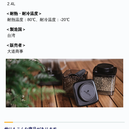
の偽のEメールが届くというお問い合わせが多数寄せられていま
2.4L
す。当店で注文をしていないのにこのようなメールが届くなど、身
＜耐熱・耐冷温度＞
に覚えのない場合は、メールを開いたり、メール内のリンクをタッ
耐熱温度：80℃、耐冷温度：‐20℃
プしたり絶対にしないようご注意ください。なお、ご不明の場合
は、弊社またはヤマト運輸に直接お問い合わせください。〔 2024
＜製造国＞
年10月31日(木)〕
台湾
■
**夏期休業日のお知らせ**
2024年8月14日(水)および8月15日(木)は
＜販売者＞
夏期休業日とさせていただきます。そのため、8月13日(火)14:00か
大道商事
ら8月16日(金)14:00の間のご注文分の発送は、8月16日(金)となりま
す。ご了承のほどお願い申し上げます。
■Amaricoドッグフード グレインフリー成犬用（レッド）とグレイ
ンフリー成犬～シニア犬用（ゴールド）が新入荷しました。
Amaricoドッグフード
■
ステイロイヤル グレインフリー ドッグフード
が新たに追加入荷い
たしました。
輸送遅延のため入荷が遅れておりました。まことに申し訳ございま
せんでした。
他にもこんな商品があります