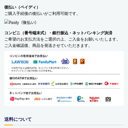
後払い（ペイディ）
バッグ・カート
ご購入手続後の後払いがご利用可能です。
美容
コンビニ（番号端末式）・銀行振込・ネットバンキング決済
アパレル
ご希望のお支払方法をご選択の上、ご入金をお願いいたします。
ご入金確認後、商品を発送させていただきます。
アクセサリー
アウトドア
健康・フィットネス
防災用品・保存食品
家電
ガーデニング
送料について
おもちゃ・ホビー