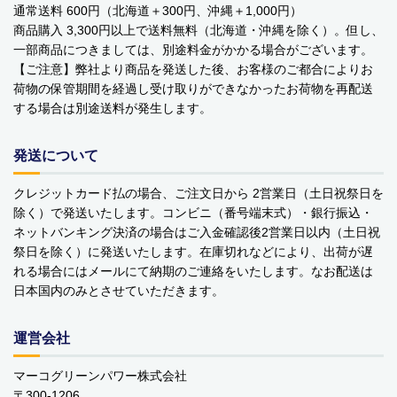
通常送料 600円（北海道＋300円、沖縄＋1,000円）
ベビーおもちゃ・子供用品
商品購入 3,300円以上で送料無料（北海道・沖縄を除く）。但し、
一部商品につきましては、別途料金がかかる場合がございます。
賞味期限間近・訳あり大特価
【ご注意】弊社より商品を発送した後、お客様のご都合によりお
荷物の保管期間を経過し受け取りができなかったお荷物を再配送
直輸入品
する場合は別途送料が発生します。
商品一覧
発送について
ブランドから探す
クレジットカード払の場合、ご注文日から 2営業日（土日祝祭日を
除く）で発送いたします。コンビニ（番号端末式）・銀行振込・
MESH ジュエリー
ネットバンキング決済の場合はご入金確認後2営業日以内（土日祝
祭日を除く）に発送いたします。在庫切れなどにより、出荷が遅
Bellini バッグ(イタリア)
れる場合にはメールにて納期のご連絡をいたします。なお配送は
日本国内のみとさせていただきます。
alico バルサミコ酢
TEJAKULA 塩
運営会社
ムーミン
マーコグリーンパワー株式会社
〒300-1206