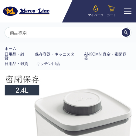
ようこそ__MEMBER_LASTNAME__様
マイページ
カート
マイページ
ホーム
日用品・雑
保存容器・キャニスタ
ANKOMN 真空・密閉容
貨
ー
器
日用品・雑貨
キッチン用品