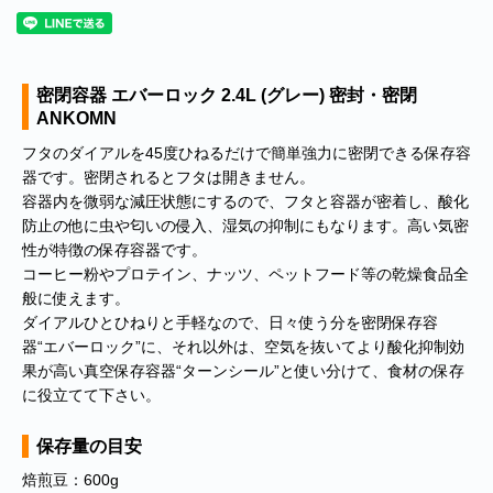
密閉容器 エバーロック 2.4L (グレー) 密封・密閉
ANKOMN
フタのダイアルを45度ひねるだけで簡単強力に密閉できる保存容
器です。密閉されるとフタは開きません。
容器内を微弱な減圧状態にするので、フタと容器が密着し、酸化
防止の他に虫や匂いの侵入、湿気の抑制にもなります。高い気密
性が特徴の保存容器です。
コーヒー粉やプロテイン、ナッツ、ペットフード等の乾燥食品全
般に使えます。
ダイアルひとひねりと手軽なので、日々使う分を密閉保存容
器“エバーロック”に、それ以外は、空気を抜いてより酸化抑制効
果が高い真空保存容器“ターンシール”と使い分けて、食材の保存
に役立てて下さい。
保存量の目安
焙煎豆：600g