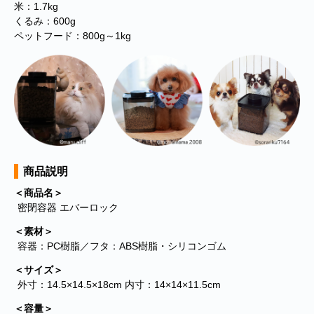
米：1.7kg
くるみ：600g
ペットフード：800g～1kg
商品説明
■
**年末年始休業日のお知らせ**
誠に勝手ではございますが、2024
＜商品名＞
年12月31日～2025年1月5日まで休業させていただきます。年内出
密閉容器 エバーロック
荷は12月30日 13:00ご注文分まで、年始は1月6日より開始いたしま
す。休業期間中にいただきましたご注文やお問い合わせ等に関しま
＜素材＞
しては、1月6日より順次対応させていただきます。お客様にはご不
容器：PC樹脂／フタ：ABS樹脂・シリコンゴム
便をおかけ致しますが、何卒ご了承くださいますようお願い申し上
げます。
＜サイズ＞
外寸：14.5×14.5×18cm 内寸：14×14×11.5cm
■
**当店を騙る不審なメールにご注意ください**
発信元がヤマト運輸
であるかのように装い、「Marco-Line」からの荷物が配送される旨
＜容量＞