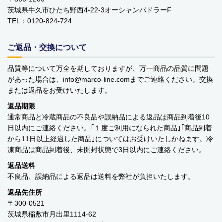
YOPE
茨城県牛久市ひたち野西4-22-3オーシャンパドラーF
TEL：0120-824-724
kusuguru Japan
ご返品・交換について
noa family
品質等について万全を期しておりますが、万一商品の品質に問題
MARNA マーナ
があった場合は、info
marco-line.com
までご連絡ください。交換
または返品をお受けいたします。
DULTON ダルトン
返品期限
通常商品と冷蔵商品の不良品や誤納品による返品は商品到着後10
nailmatic
日以内にご連絡ください。｢１度ご利用になられた商品｣｢商品到着
から11日以上経過した商品｣についてはお受けいたしかねます。冷
sonnet
凍商品は商品到着後、未開封状態で3日以内にご連絡ください。
橋本クロス
返品送料
不良品、誤納品による返品は送料を弊社が負担いたします。
国際貿易 KB
返品先住所
〒300-0521
価格から探す
茨城県稲敷市月出里1114-62