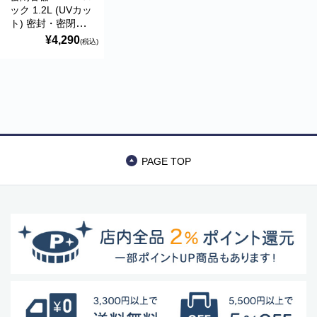
ック 1.2L (UVカッ
ト) 密封・密閉・
遮光 ANKOMN
¥4,290
(税込)
PAGE TOP