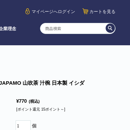
マイページ
へログイン
カート
を見る
企業理念
JAPAMO 山吹茶 汁椀 日本製 イシダ
¥770
(税込)
[ポイント還元 15ポイント～]
個