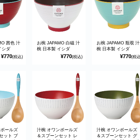
MO 茜色 汁
お椀 JAPAMO 白磁 汁
お椀 JAPAMO 瓶覗 汁
イシダ
椀 日本製 イシダ
椀 日本製 イシダ
¥770
¥770
¥770
(税込)
(税込)
(税込
ンボールズ
汁椀 オワンボールズ
汁椀 オワンボールズ
セット ブ
＆スプーンセット レ
＆スプーンセット グ