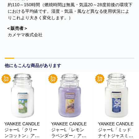
約110～150時間（燃焼時間は無風・気温20～28度前後の環境下
における平均値です。湿度・気温・風など異なる使用状況によ
りこれより大きく変化します。）
＜販売者＞
カメヤマ株式会社
他にもこんな商品があります
■
**年末年始休業日のお知らせ**
誠に勝手ではございますが、2024
年12月31日～2025年1月5日まで休業させていただきます。年内出
荷は12月30日 13:00ご注文分まで、年始は1月6日より開始いたしま
す。休業期間中にいただきましたご注文やお問い合わせ等に関しま
しては、1月6日より順次対応させていただきます。お客様にはご不
便をおかけ致しますが、何卒ご了承くださいますようお願い申し上
げます。
YANKEE CANDLE
YANKEE CANDLE
YANKEE CANDLE
■
**当店を騙る不審なメールにご注意ください**
発信元がヤマト運輸
ジャーL「クリー
ジャーL「レモン
ジャーL「ミッド
であるかのように装い、「Marco-Line」からの荷物が配送される旨
ンコットン」アロ
ラベンダー」アロ
ナイトジャスミ