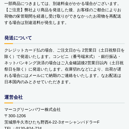
一部商品につきましては、別途料金がかかる場合がございます。
【ご注意】弊社より商品を発送した後、お客様のご都合によりお
荷物の保管期間を経過し受け取りができなかったお荷物を再配送
する場合は別途送料が発生します。
発送について
商品カテゴリー
クレジットカード払の場合、ご注文日から 2営業日（土日祝祭日を
除く）で発送いたします。コンビニ（番号端末式）・銀行振込・
食品
ネットバンキング決済の場合はご入金確認後2営業日以内（土日祝
祭日を除く）に発送いたします。在庫切れなどにより、出荷が遅
ペットフード・グッズ
れる場合にはメールにて納期のご連絡をいたします。なお配送は
日本国内のみとさせていただきます。
季節商品
運営会社
動物モチーフグッズ
マーコグリーンパワー株式会社
日用品・雑貨
〒300-1206
茨城県牛久市ひたち野西4-22-3オーシャンパドラーF
コンテナキャリー
TEL：0120-824-724