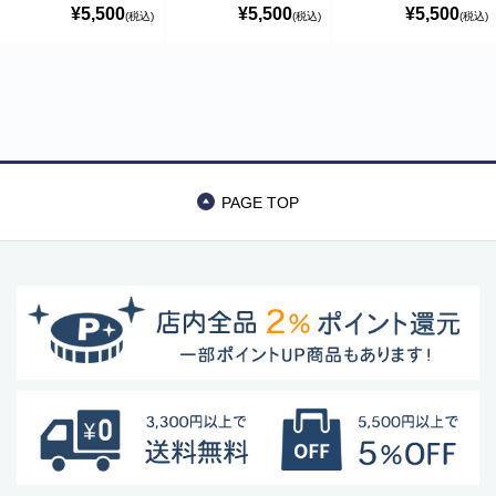
マキャンドル ヤン
マキャンドル ヤン
ン」アロマキャン
の偽のEメールが届くというお問い合わせが多数寄せられていま
¥5,500
¥5,500
¥5,500
(税込)
(税込)
(税込)
キーキャンドル
キーキャンドル
ドル ヤンキーキャ
す。当店で注文をしていないのにこのようなメールが届くなど、身
ンドル
に覚えのない場合は、メールを開いたり、メール内のリンクをタッ
プしたり絶対にしないようご注意ください。なお、ご不明の場合
は、弊社またはヤマト運輸に直接お問い合わせください。〔 2024
年10月31日(木)〕
■
**夏期休業日のお知らせ**
2024年8月14日(水)および8月15日(木)は
夏期休業日とさせていただきます。そのため、8月13日(火)14:00か
PAGE TOP
ら8月16日(金)14:00の間のご注文分の発送は、8月16日(金)となりま
す。ご了承のほどお願い申し上げます。
■Amaricoドッグフード グレインフリー成犬用（レッド）とグレイ
ンフリー成犬～シニア犬用（ゴールド）が新入荷しました。
Amaricoドッグフード
■
ステイロイヤル グレインフリー ドッグフード
が新たに追加入荷い
たしました。
輸送遅延のため入荷が遅れておりました。まことに申し訳ございま
せんでした。