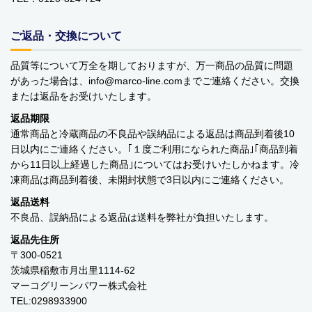
バッグ・カート
ご返品・交換について
美容
品質等について万全を期しておりますが、万一商品の品質に問題
があった場合は、info
marco-line.com
までご連絡ください。交換
アパレル
または返品をお受けいたします。
アクセサリー
返品期限
通常商品と冷蔵商品の不良品や誤納品による返品は商品到着後10
アウトドア
日以内にご連絡ください。｢１度ご利用になられた商品｣｢商品到着
から11日以上経過した商品｣についてはお受けいたしかねます。冷
健康・フィットネス
凍商品は商品到着後、未開封状態で3日以内にご連絡ください。
返品送料
防災用品・保存食品
不良品、誤納品による返品は送料を弊社が負担いたします。
家電
返品先住所
〒300-0521
ガーデニング
茨城県稲敷市月出里1114-62
マーコグリーンパワー株式会社
おもちゃ・ホビー
TEL:0298933900