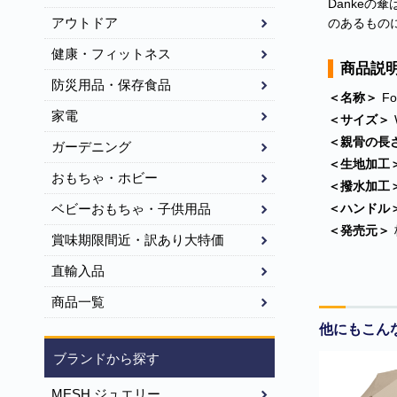
Danke
アウトドア
のあるもの
健康・フィットネス
商品説
防災用品・保存食品
＜名称＞
Fo
家電
＜サイズ＞
＜親骨の長
ガーデニング
＜生地加工
おもちゃ・ホビー
＜撥水加工
＜ハンドル
ベビーおもちゃ・子供用品
＜発売元＞
賞味期限間近・訳あり大特価
直輸入品
商品一覧
他にもこん
ブランドから探す
MESH ジュエリー