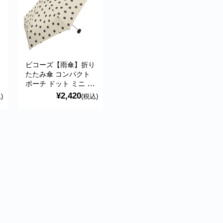
り
ビコーズ【雨傘】折り
たたみ傘 コンパクト
ポーチ ドット ミニ ホ
ワイト UVカット 紫外
¥2,420
)
(税込)
線遮蔽率80% 傘 おし
ゃれ ブランド おすす
め 折り畳み傘 折傘
BE-01074 because