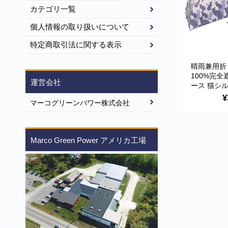
カテゴリ一覧
個人情報の取り扱いについて
特定商取引法に関する表示
晴雨兼用折
100%完全
運営会社
ース 猫シ
ブラックコ
¥
マーコグリーンパワー株式会社
Lune jume
ジュメール
Marco Green Power アメリカ工場