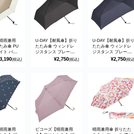
晴雨兼用
U-DAY【耐風傘】折り
U-DAY【耐風傘】折
たみ傘 PU
たたみ傘 ウィンドレ
たたみ傘 ウィンドレ
イト バイ
ジスタンス プレーン
ジスタンス プレーン
ニ ベージュ
カラー ミニ ブラック
カラー ミニ ネイビー
3,190
¥2,750
¥2,750
(税込)
(税込)
(税込
遮光 紫外線
傘 ブランド おすすめ
傘 ブランド おすすめ
傘 おしゃれ
SDGs 黒 折り畳み傘
SDGs 折り畳み傘 折
おすすめ 折
折傘 D-060215
傘 D-060215 because
傘 BE-
because ビコーズ
ビコーズ
ause
晴雨兼用
ビコーズ【晴雨兼用
晴雨兼用傘 折りたた