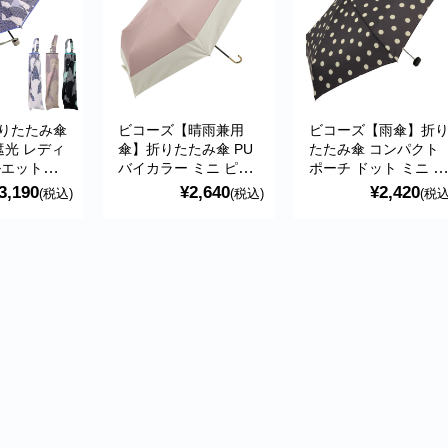
りたたみ傘
ビコーズ【晴雨兼用
ビコーズ【雨傘】折
遮光 レディ
傘】折りたたみ傘 PU
たたみ傘 コンパクト
ルエット柄
バイカラー ミニ ピン
ポーチ ドット ミニ ブ
ーティング
ク UVカット 遮光 紫
ラック UVカット 紫外
3,190
¥2,640
¥2,420
(税込)
(税込)
(税込
lle ルナ・
外線 対策 傘 日傘 お
線遮蔽率80% 傘 おし
しゃれ ブランド おす
ゃれ ブランド おすす
すめ 折り畳み傘 折傘
め 折り畳み傘 折傘
B-093502 because
BE-01074 because