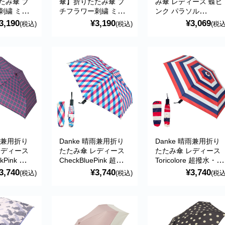
たみ傘 プ
傘】折りたたみ傘 プ
み傘 レディース 蝶ピ
刺繍 ミニ
チフラワー刺繍 ミニ
ンク パラソル
 日傘 かわ
パープル 傘 日傘 かわ
niftycolors（ニフティ
3,190
¥3,190
¥3,069
(税込)
(税込)
(税込
ゃれ ブラン
いい おしゃれ ブラン
カラーズ）
め 折り畳み
ド おすすめ 折り畳み
09135
傘 折傘 BE-09135
because
晴雨兼用折り
Danke 晴雨兼用折り
Danke 晴雨兼用折り
レディース
たたみ傘 レディース
たたみ傘 レディース
ckPink 超撥
CheckBluePink 超撥
Toricolore 超撥水・ハ
ル抗菌・
水・ハンドル抗菌・
ンドル抗菌・UVカッ
3,740
¥3,740
¥3,740
(税込)
(税込)
(税込
UVカット
ト