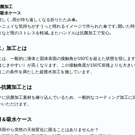
菌加工
吸水ケース
楽しく､雨が待ち遠しくなる折りたたみ傘｡
ンニュイな気持ちがすうっと晴れるイメージで作られた傘です｡開いた時
スなど雨のストレスを軽減｡またハンドルは抗菌加工で安心｡
水」加工とは
とは、一般的に液体と固体表面の接触角が150℃を超えた状態を指しま
はじきやすい）が高くなります。この接触角度が150℃前後よりも大き
の傘はこの条件を満たした超撥水加工を施しています。
ル抗菌加工とは
クに抗菌加工素材を練り込んでいるため、一般的なコーティング加工に
いいただけます。
用＆吸水ケース
豪雨やら突然の天候変化に困ることはありませんか？