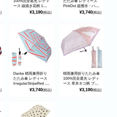
100%完全遮光 レディ
たたみ傘 レディース
ース 線描き花柄 1級
PinkDot 超撥水・ハン
遮光 ブラックコーテ
ドル抗菌・UVカット
¥3,190
¥3,740
)
(税込)
(税込)
ィング Lune jumelle
ルナ・ジュメール
Danke 晴雨兼用折り
晴雨兼用折りたたみ傘
たたみ傘 レディース
100%完全遮光 レディ
IrregularStripeRed 超
ース 草木ネコ柄 ブラ
撥水・ハンドル抗菌・
ックコーティング
¥3,740
¥3,190
)
(税込)
(税込)
UVカット
Lune jumelle ルナ・
ジュメール