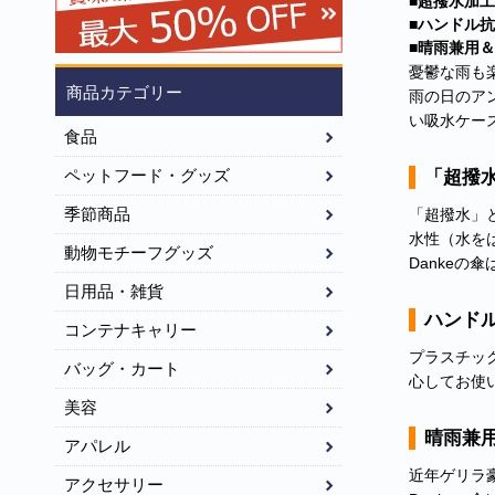
■
超撥水加工
■
ハンドル抗
■
晴雨兼用＆
憂鬱な雨も
商品カテゴリー
雨の日のア
い吸水ケー
食品
ペットフード・グッズ
「超撥
季節商品
「超撥水」
水性（水を
動物モチーフグッズ
Danke
日用品・雑貨
ハンド
コンテナキャリー
プラスチッ
バッグ・カート
心してお使
美容
晴雨兼
アパレル
近年ゲリラ
アクセサリー