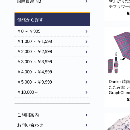
傘】折りた
国際貿易 KB
チフラワー
ネイビー 傘
¥
いい おし
価格から探す
ド おすす
傘 折傘 BE-
￥0 ～￥999
because
￥1,000 ～￥1,999
￥2,000 ～￥2,999
￥3,000 ～￥3,999
￥4,000 ～￥4,999
Danke 
￥5,000 ～￥9,999
たたみ傘 
￥10,000～
GraphChe
水・ハンド
¥
UVカット
ご利用案内
お問い合わせ