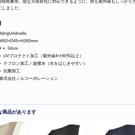
の傘は晴雨兼用。急な天候変化に対応できるように、雨も紫外線もしっか
にしました。
明
ldingUmbrella
W50×D45×H260mm
さ＞
50cm
＞
UVプロテクト加工（紫外線ｶｯﾄ90％以上）
＞
テフロン加工／超撥水（水をはじきやすい）
＞
抗菌加工
株式会社ノルコーポレーション
な商品があります