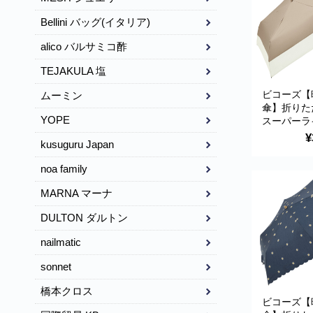
Bellini バッグ(イタリア)
alico バルサミコ酢
TEJAKULA 塩
ビコーズ【
ムーミン
傘】折りた
YOPE
スーパーラ
カラー ミ
¥
kusuguru Japan
UVカット 
対策 傘 日
noa family
ブランド 
り畳み傘 折
MARNA マーナ
09203 bec
DULTON ダルトン
nailmatic
sonnet
橋本クロス
ビコーズ【