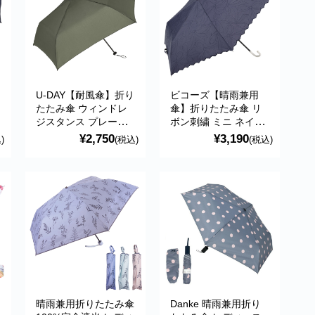
り
U-DAY【耐風傘】折り
ビコーズ【晴雨兼用
たたみ傘 ウィンドレ
傘】折りたたみ傘 リ
ジスタンス プレーン
ボン刺繍 ミニ ネイビ
カラー ミニ カーキ 傘
ー 傘 日傘 かわいい
¥2,750
¥3,190
)
(税込)
(税込)
ブランド おすすめ
おしゃれ ブランド お
SDGs 折り畳み傘 折
すすめ 折り畳み傘 折
傘 D-060215 because
傘 BE-09054 because
ビコーズ
晴雨兼用折りたたみ傘
Danke 晴雨兼用折り