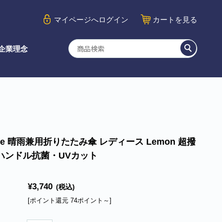
マイページ
へログイン
カート
を見る
企業理念
ke 晴雨兼用折りたたみ傘 レディース Lemon 超撥
ハンドル抗菌・UVカット
¥3,740
(税込)
[ポイント還元 74ポイント～]