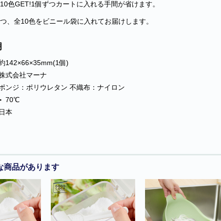
10色GET!1個ずつカートに入れる手間が省けます。
ずつ、全10色をビニール袋に入れてお届けします。
明
約142×66×35mm(1個)
株式会社マーナ
ポンジ：ポリウレタン 不織布：ナイロン
＞
70℃
日本
な商品があります