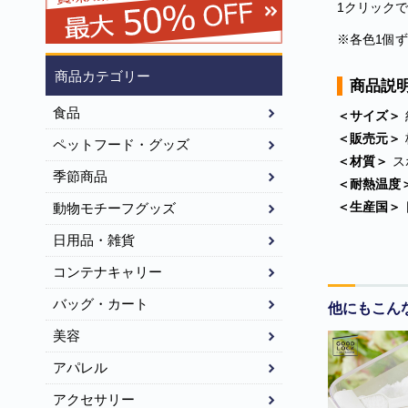
1クリックで
※各色1個
商品カテゴリー
商品説
食品
＜サイズ＞
＜販売元＞
ペットフード・グッズ
＜材質＞
ス
季節商品
＜耐熱温度
＜生産国＞
動物モチーフグッズ
日用品・雑貨
コンテナキャリー
バッグ・カート
他にもこん
美容
アパレル
アクセサリー