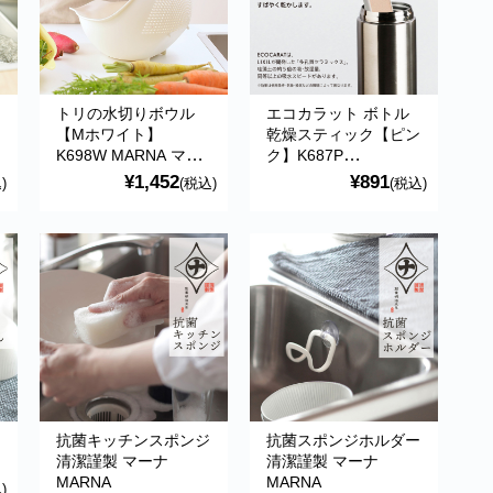
トリの水切りボウル
エコカラット ボトル
G
【Mホワイト】
乾燥スティック【ピン
K698W MARNA マー
ク】K687P
ナ
ECOCARAT 珪藻土の
¥1,452
¥891
)
(税込)
(税込)
約5倍の吸・放湿量 水
筒 MARNA マーナ
抗菌キッチンスポンジ
抗菌スポンジホルダー
清潔謹製 マーナ
清潔謹製 マーナ
MARNA
MARNA
)