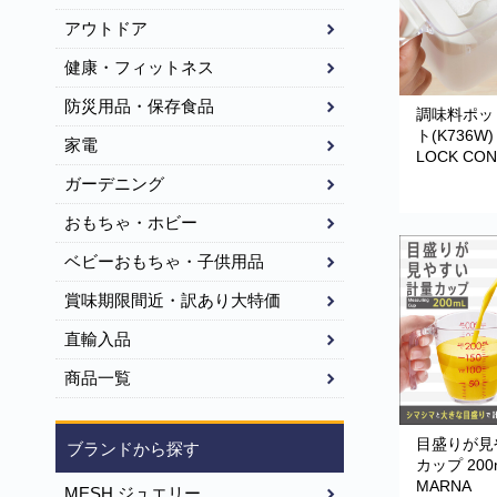
アウトドア
健康・フィットネス
防災用品・保存食品
調味料ポッ
ト(K736W)
家電
LOCK CON
グッドロッ
ガーデニング
シリーズ M
ーナ
おもちゃ・ホビー
ベビーおもちゃ・子供用品
賞味期限間近・訳あり大特価
直輸入品
商品一覧
目盛りが見
ブランドから探す
カップ 200
MARNA
MESH ジュエリー