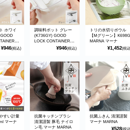
ト ホワイ
調味料ポット グレー
トリの水切りボウル
 GOOD
(K736GY) GOOD
【Mグリーン】K698
TAINER
LOCK CONTAINER
MARNA マーナ
クコンテナ
グッドロックコンテナ
¥946
¥946
¥1,452
(税込)
(税込)
(税込
ARNA マ
シリーズ MARNA マ
ーナ
やすい計量
抗菌キッチンブラシ
抗菌ふきん 清潔謹製
ml マーナ
清潔謹製 豚毛 ナイロ
マーナ MARNA
ン毛 マーナ MARNA
¥528
(税込